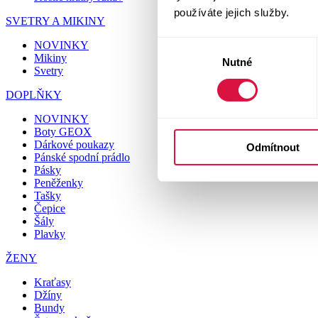
používáte jejich služby.
SVETRY A MIKINY
NOVINKY
Výběr
Mikiny
Nutné
souhlasu
Svetry
DOPLŇKY
NOVINKY
Boty GEOX
Dárkové poukazy
Odmítnout
Pánské spodní prádlo
Pásky
Peněženky
Tašky
Čepice
Šály
Plavky
ŽENY
Kraťasy
Džíny
Bundy