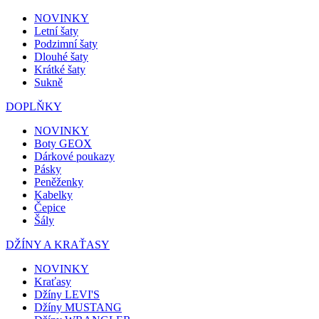
NOVINKY
Letní šaty
Podzimní šaty
Dlouhé šaty
Krátké šaty
Sukně
DOPLŇKY
NOVINKY
Boty GEOX
Dárkové poukazy
Pásky
Peněženky
Kabelky
Čepice
Šály
DŽÍNY A KRAŤASY
NOVINKY
Kraťasy
Džíny LEVI'S
Džíny MUSTANG