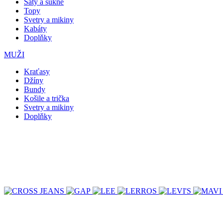
Šaty a sukně
Topy
Svetry a mikiny
Kabáty
Doplňky
MUŽI
Kraťasy
Džíny
Bundy
Košile a trička
Svetry a mikiny
Doplňky