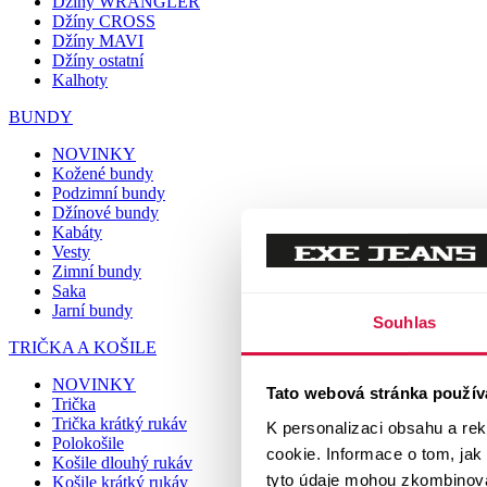
Džíny WRANGLER
Džíny CROSS
Džíny MAVI
Džíny ostatní
Kalhoty
BUNDY
NOVINKY
Kožené bundy
Podzimní bundy
Džínové bundy
Kabáty
Vesty
Zimní bundy
Saka
Jarní bundy
Souhlas
TRIČKA A KOŠILE
NOVINKY
Tato webová stránka použív
Trička
Trička krátký rukáv
K personalizaci obsahu a re
Polokošile
cookie. Informace o tom, jak
Košile dlouhý rukáv
tyto údaje mohou zkombinovat
Košile krátký rukáv