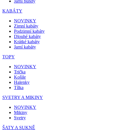
Jarní bundy
KABÁTY
NOVINKY
Zimní kabáty
Podzimní kabáty
Dlouhé kabáty
Krátké kabáty
Jarní kabáty
TOPY
NOVINKY
Trička
Košile
Halenky
Tílka
SVETRY A MIKINY
NOVINKY
Mikiny
Svetry
ŠATY A SUKNĚ