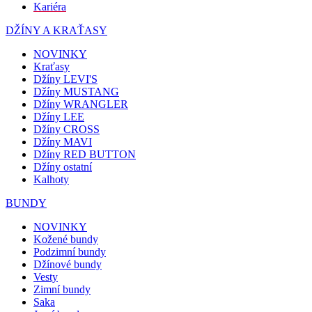
Kariéra
DŽÍNY A KRAŤASY
NOVINKY
Kraťasy
Džíny LEVI'S
Džíny MUSTANG
Džíny WRANGLER
Džíny LEE
Džíny CROSS
Džíny MAVI
Džíny RED BUTTON
Džíny ostatní
Kalhoty
BUNDY
NOVINKY
Kožené bundy
Podzimní bundy
Džínové bundy
Vesty
Zimní bundy
Saka