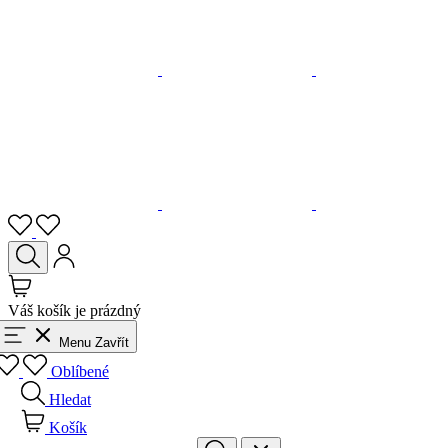
Váš košík je prázdný
Menu
Zavřít
Oblíbené
Hledat
Košík