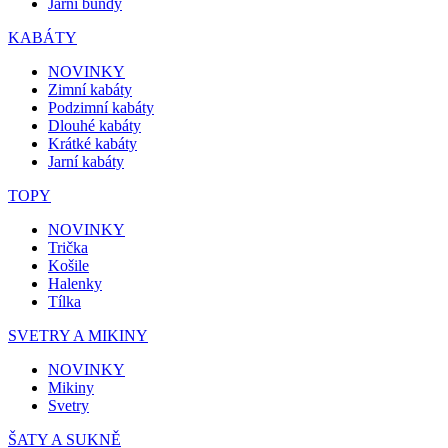
Jarní bundy
KABÁTY
NOVINKY
Zimní kabáty
Podzimní kabáty
Dlouhé kabáty
Krátké kabáty
Jarní kabáty
TOPY
NOVINKY
Trička
Košile
Halenky
Tílka
SVETRY A MIKINY
NOVINKY
Mikiny
Svetry
ŠATY A SUKNĚ