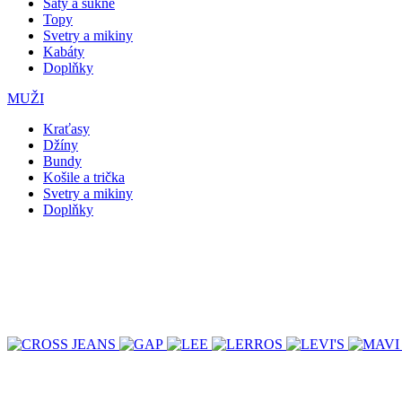
Šaty a sukně
Topy
Svetry a mikiny
Kabáty
Doplňky
MUŽI
Kraťasy
Džíny
Bundy
Košile a trička
Svetry a mikiny
Doplňky