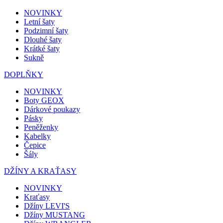
NOVINKY
Letní šaty
Podzimní šaty
Dlouhé šaty
Krátké šaty
Sukně
DOPLŇKY
NOVINKY
Boty GEOX
Dárkové poukazy
Pásky
Peněženky
Kabelky
Čepice
Šály
DŽÍNY A KRAŤASY
NOVINKY
Kraťasy
Džíny LEVI'S
Džíny MUSTANG