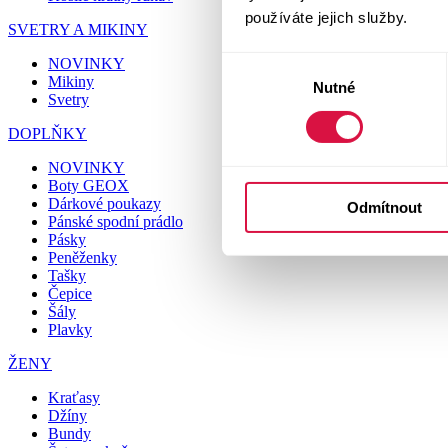
používáte jejich služby.
SVETRY A MIKINY
NOVINKY
Výběr
Mikiny
Nutné
souhlasu
Svetry
DOPLŇKY
NOVINKY
Boty GEOX
Dárkové poukazy
Odmítnout
Pánské spodní prádlo
Pásky
Peněženky
Tašky
Čepice
Šály
Plavky
ŽENY
Kraťasy
Džíny
Bundy