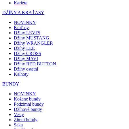
Kariéra
DŽÍNY A KRAŤASY
NOVINKY
Kraťasy
Džíny LEVI'S
Džíny MUSTANG
Džíny WRANGLER
Džíny LEE
Džíny CROSS
Džíny MAVI
Džíny RED BUTTON
Džíny ostatní
Kalhoty
BUNDY
NOVINKY
Kožené bundy
Podzimní bundy
Džínové bundy
Vesty
Zimní bundy
Saka