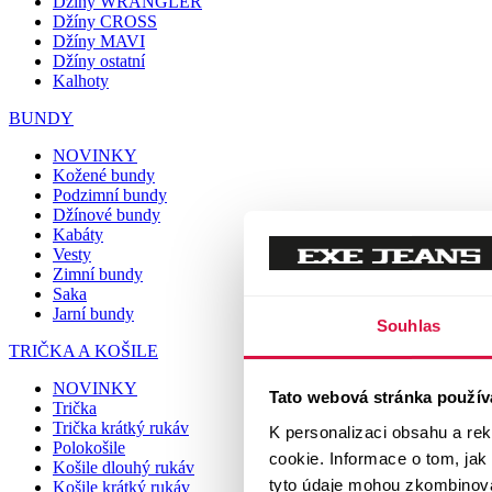
Džíny WRANGLER
Džíny CROSS
Džíny MAVI
Džíny ostatní
Kalhoty
BUNDY
NOVINKY
Kožené bundy
Podzimní bundy
Džínové bundy
Kabáty
Vesty
Zimní bundy
Saka
Jarní bundy
Souhlas
TRIČKA A KOŠILE
NOVINKY
Tato webová stránka použív
Trička
Trička krátký rukáv
K personalizaci obsahu a re
Polokošile
cookie. Informace o tom, jak
Košile dlouhý rukáv
tyto údaje mohou zkombinovat
Košile krátký rukáv