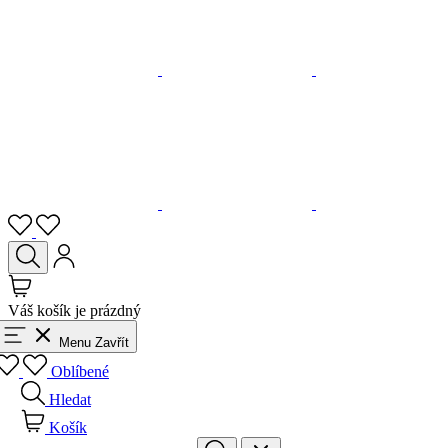
Váš košík je prázdný
Menu
Zavřít
Oblíbené
Hledat
Košík