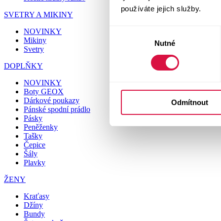
používáte jejich služby.
SVETRY A MIKINY
NOVINKY
Výběr
Mikiny
Nutné
souhlasu
Svetry
DOPLŇKY
NOVINKY
Boty GEOX
Dárkové poukazy
Odmítnout
Pánské spodní prádlo
Pásky
Peněženky
Tašky
Čepice
Šály
Plavky
ŽENY
Kraťasy
Džíny
Bundy