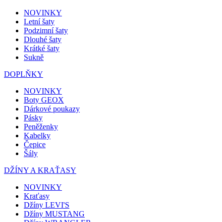
NOVINKY
Letní šaty
Podzimní šaty
Dlouhé šaty
Krátké šaty
Sukně
DOPLŇKY
NOVINKY
Boty GEOX
Dárkové poukazy
Pásky
Peněženky
Kabelky
Čepice
Šály
DŽÍNY A KRAŤASY
NOVINKY
Kraťasy
Džíny LEVI'S
Džíny MUSTANG