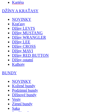
Kariéra
DŽÍNY A KRAŤASY
NOVINKY
Kraťasy
Džíny LEVI'S
Džíny MUSTANG
Džíny WRANGLER
Džíny LEE
Džíny CROSS
Džíny MAVI
Džíny RED BUTTON
Džíny ostatní
Kalhoty
BUNDY
NOVINKY
Kožené bundy
Podzimní bundy
Džínové bundy
Vesty
Zimní bundy
Saka