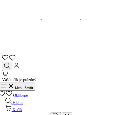
Váš košík je prázdný
Menu
Zavřít
Oblíbené
Hledat
Košík