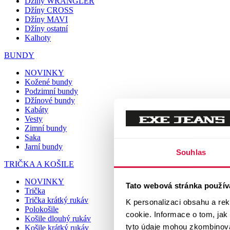
Džíny WRANGLER
Džíny CROSS
Džíny MAVI
Džíny ostatní
Kalhoty
BUNDY
NOVINKY
Kožené bundy
Podzimní bundy
Džínové bundy
Kabáty
Vesty
Zimní bundy
Saka
Jarní bundy
Souhlas
TRIČKA A KOŠILE
NOVINKY
Tato webová stránka použív
Trička
Trička krátký rukáv
K personalizaci obsahu a re
Polokošile
cookie. Informace o tom, jak
Košile dlouhý rukáv
tyto údaje mohou zkombinovat
Košile krátký rukáv