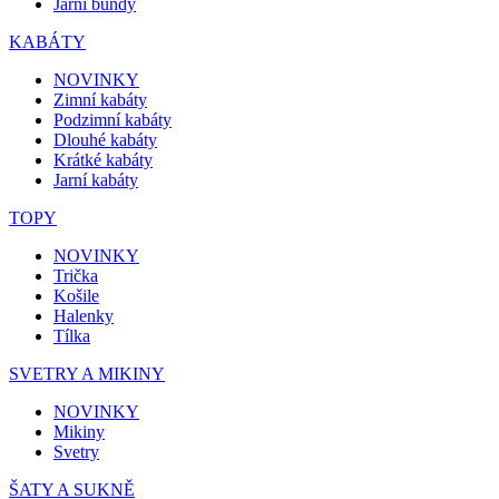
Jarní bundy
KABÁTY
NOVINKY
Zimní kabáty
Podzimní kabáty
Dlouhé kabáty
Krátké kabáty
Jarní kabáty
TOPY
NOVINKY
Trička
Košile
Halenky
Tílka
SVETRY A MIKINY
NOVINKY
Mikiny
Svetry
ŠATY A SUKNĚ