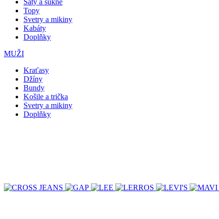
Šaty a sukně
Topy
Svetry a mikiny
Kabáty
Doplňky
MUŽI
Kraťasy
Džíny
Bundy
Košile a trička
Svetry a mikiny
Doplňky