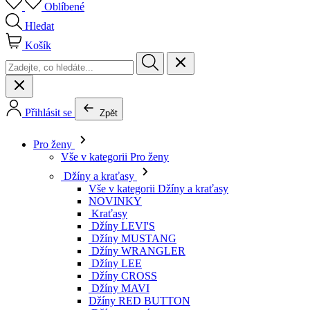
Oblíbené
Hledat
Košík
Přihlásit se
Zpět
Pro ženy
Vše v kategorii Pro ženy
Džíny a kraťasy
Vše v kategorii Džíny a kraťasy
NOVINKY
Kraťasy
Džíny LEVI'S
Džíny MUSTANG
Džíny WRANGLER
Džíny LEE
Džíny CROSS
Džíny MAVI
Džíny RED BUTTON