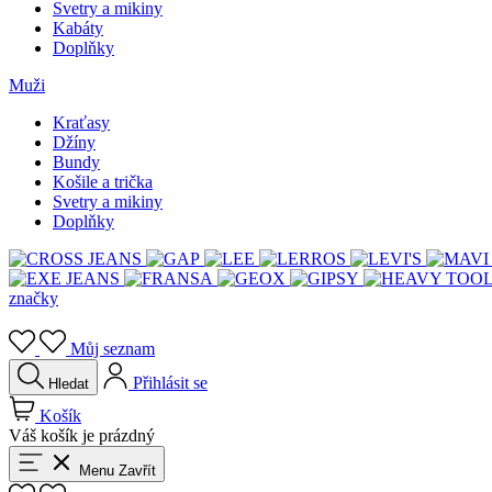
Svetry a mikiny
Kabáty
Doplňky
Muži
Kraťasy
Džíny
Bundy
Košile a trička
Svetry a mikiny
Doplňky
značky
Můj seznam
Přihlásit se
Hledat
Košík
Váš košík je prázdný
Menu
Zavřít