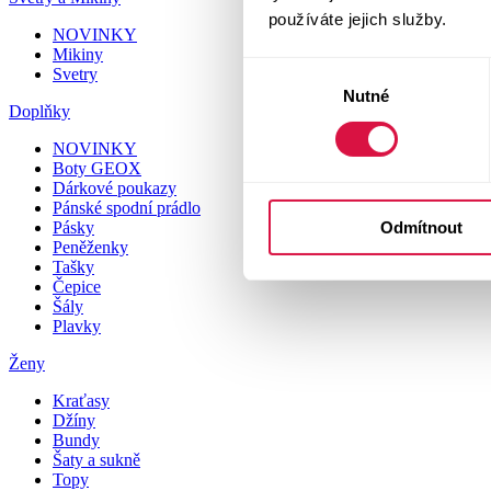
používáte jejich služby.
NOVINKY
Mikiny
Výběr
Svetry
Nutné
souhlasu
Doplňky
NOVINKY
Boty GEOX
Dárkové poukazy
Pánské spodní prádlo
Odmítnout
Pásky
Peněženky
Tašky
Čepice
Šály
Plavky
Ženy
Kraťasy
Džíny
Bundy
Šaty a sukně
Topy