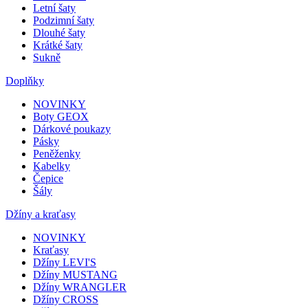
Letní šaty
Podzimní šaty
Dlouhé šaty
Krátké šaty
Sukně
Doplňky
NOVINKY
Boty GEOX
Dárkové poukazy
Pásky
Peněženky
Kabelky
Čepice
Šály
Džíny a kraťasy
NOVINKY
Kraťasy
Džíny LEVI'S
Džíny MUSTANG
Džíny WRANGLER
Džíny CROSS