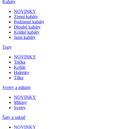
Kabáty
NOVINKY
Zimní kabáty
Podzimní kabáty
Dlouhé kabáty
Krátké kabáty
Jarní kabáty
Topy
NOVINKY
Trička
Košile
Halenky
Tílka
Svetry a mikiny
NOVINKY
Mikiny
Svetry
Šaty a sukně
NOVINKY