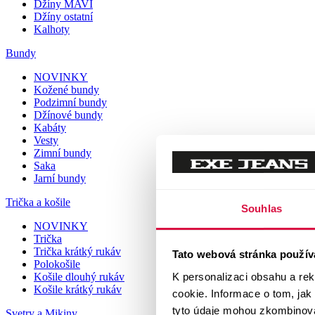
Džíny MAVI
Džíny ostatní
Kalhoty
Bundy
NOVINKY
Kožené bundy
Podzimní bundy
Džínové bundy
Kabáty
Vesty
Zimní bundy
Saka
Jarní bundy
Trička a košile
Souhlas
NOVINKY
Trička
Trička krátký rukáv
Tato webová stránka použív
Polokošile
K personalizaci obsahu a re
Košile dlouhý rukáv
Košile krátký rukáv
cookie. Informace o tom, jak
tyto údaje mohou zkombinovat
Svetry a Mikiny