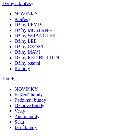
Džíny a kraťasy
NOVINKY
Kraťasy
Džíny LEVI'S
Džíny MUSTANG
Džíny WRANGLER
Džíny LEE
Džíny CROSS
Džíny MAVI
Džíny RED BUTTON
Džíny ostatní
Kalhoty
Bundy
NOVINKY
Kožené bundy
Podzimní bundy
Džínové bundy
Vesty
Zimní bundy
Saka
Jarní bundy