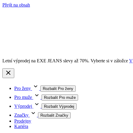
Přejít na obsah
Letní výprodej na EXE JEANS slevy až 70%. Vyberte si v záložce
V
Pro ženy
Rozbalit Pro ženy
Pro muže
Rozbalit Pro muže
Výprodej
Rozbalit Výprodej
Značky
Rozbalit Značky
Prodejny
Kariéra