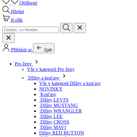
Oblíbené
Hledat
Košík
Přihlásit se
Zpět
Pro ženy
Vše v kategorii Pro ženy
Džíny a kraťasy
Vše v kategorii Džíny a kraťasy
NOVINKY
Kraťasy
Džíny LEVI'S
Džíny MUSTANG
Džíny WRANGLER
Džíny LEE
Džíny CROSS
Džíny MAVI
Džíny RED BUTTON