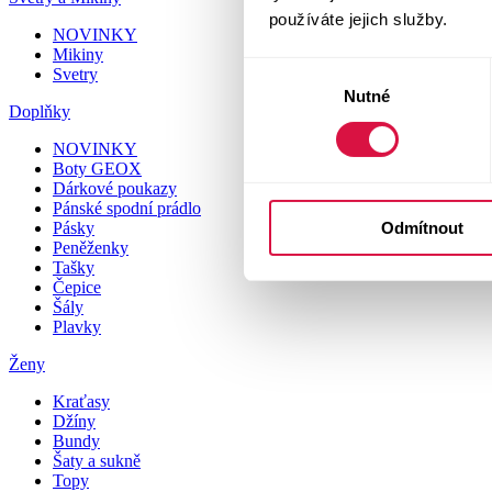
používáte jejich služby.
NOVINKY
Mikiny
Výběr
Svetry
Nutné
souhlasu
Doplňky
NOVINKY
Boty GEOX
Dárkové poukazy
Pánské spodní prádlo
Odmítnout
Pásky
Peněženky
Tašky
Čepice
Šály
Plavky
Ženy
Kraťasy
Džíny
Bundy
Šaty a sukně
Topy