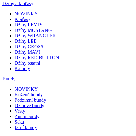
Džíny a kraťasy
NOVINKY
Kraťasy
Džíny LEVI'S
Džíny MUSTANG
Džíny WRANGLER
Džíny LEE
Džíny CROSS
Džíny MAVI
Džíny RED BUTTON
Džíny ostatní
Kalhoty
Bundy
NOVINKY
Kožené bundy
Podzimní bundy
Džínové bundy
Vesty
Zimní bundy
Saka
Jarní bundy