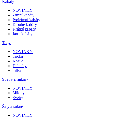
Kabáty
NOVINKY
Zimní kabáty
Podzimní kabáty
Dlouhé kabáty
Krátké kabáty
Jarní kabáty
Topy
NOVINKY
Trička
Košile
Halenky
Tílka
Svetry a mikiny
NOVINKY
Mikiny
Svetry
Šaty a sukně
NOVINKY