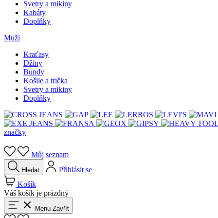
Svetry a mikiny
Kabáty
Doplňky
Muži
Kraťasy
Džíny
Bundy
Košile a trička
Svetry a mikiny
Doplňky
značky
Můj seznam
Přihlásit se
Hledat
Košík
Váš košík je prázdný
Menu
Zavřít