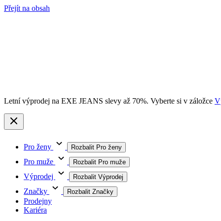
Přejít na obsah
Letní výprodej na EXE JEANS slevy až 70%. Vyberte si v záložce
V
Pro ženy
Rozbalit Pro ženy
Pro muže
Rozbalit Pro muže
Výprodej
Rozbalit Výprodej
Značky
Rozbalit Značky
Prodejny
Kariéra