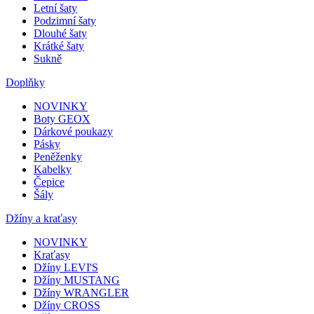
Letní šaty
Podzimní šaty
Dlouhé šaty
Krátké šaty
Sukně
Doplňky
NOVINKY
Boty GEOX
Dárkové poukazy
Pásky
Peněženky
Kabelky
Čepice
Šály
Džíny a kraťasy
NOVINKY
Kraťasy
Džíny LEVI'S
Džíny MUSTANG
Džíny WRANGLER
Džíny CROSS