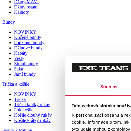
Džíny MAVI
Džíny ostatní
Kalhoty
Bundy
NOVINKY
Kožené bundy
Podzimní bundy
Džínové bundy
Kabáty
Vesty
Zimní bundy
Saka
Jarní bundy
Trička a košile
Souhlas
NOVINKY
Trička
Trička krátký rukáv
Tato webová stránka použív
Polokošile
K personalizaci obsahu a re
Košile dlouhý rukáv
Košile krátký rukáv
cookie. Informace o tom, jak
tyto údaje mohou zkombinovat
Svetry a Mikiny