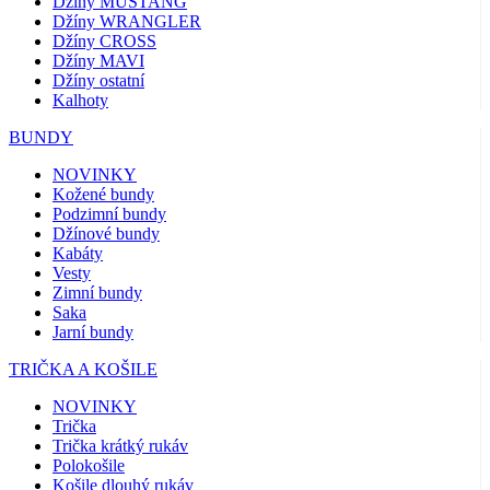
Džíny MUSTANG
Džíny WRANGLER
Džíny CROSS
Džíny MAVI
Džíny ostatní
Kalhoty
BUNDY
NOVINKY
Kožené bundy
Podzimní bundy
Džínové bundy
Kabáty
Vesty
Zimní bundy
Saka
Jarní bundy
TRIČKA A KOŠILE
NOVINKY
Trička
Trička krátký rukáv
Polokošile
Košile dlouhý rukáv