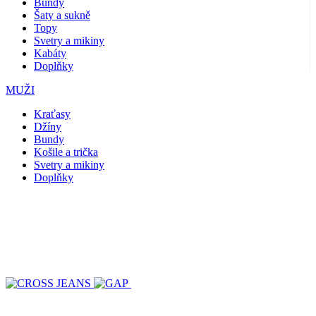
Bundy
Šaty a sukně
Topy
Svetry a mikiny
Kabáty
Doplňky
MUŽI
Kraťasy
Džíny
Bundy
Košile a trička
Svetry a mikiny
Doplňky