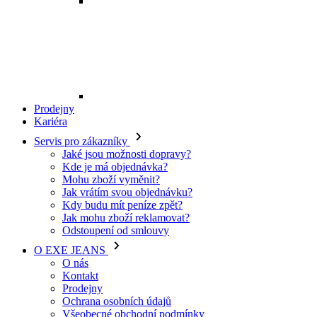
Mohu zboží vyměnit?
Jak vrátím svou objednávku?
Kdy budu mít peníze zpět?
Jak mohu zboží reklamovat?
Odstoupení od smlouvy
O EXE JEANS
O nás
Kontakt
Prodejny
Ochrana osobních údajů
Všeobecné obchodní podmínky
Kariéra
Telefon:
+420 702 280 568
Otevírací doba:
(po-pá: 8.00 - 16.00)
E-mail:
eshop@exejeans.cz
Pro muže