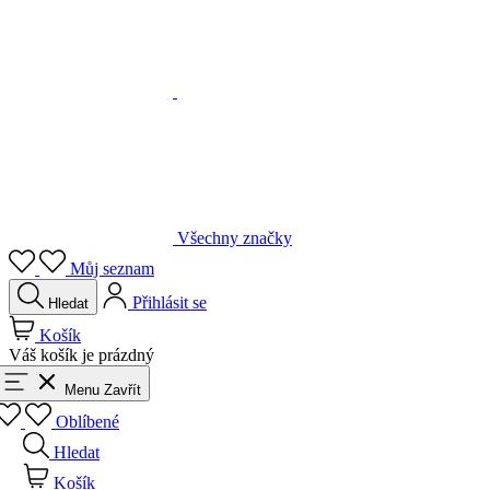
Všechny značky
Můj seznam
Přihlásit se
Hledat
Košík
Váš košík je prázdný
Menu
Zavřít
Oblíbené
Hledat
Košík
Přihlásit se
Zpět