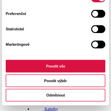
Doplňky
Preferenční
Vše v kategorii Doplňky
NOVINKY
Statistické
Boty GEOX
Dárkové poukazy
Marketingové
Pásky
Peněženky
Povolit vše
Kabelky
Povolit výběr
Čepice
Odmítnout
Šály
Pro muže