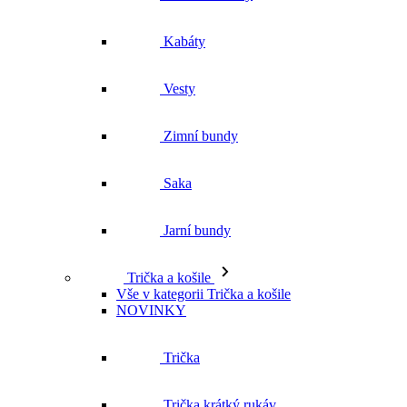
Zimní bundy
Saka
Jarní bundy
Trička a košile
Vše v kategorii Trička a košile
NOVINKY
Trička
Trička krátký rukáv
Polokošile
Košile dlouhý rukáv