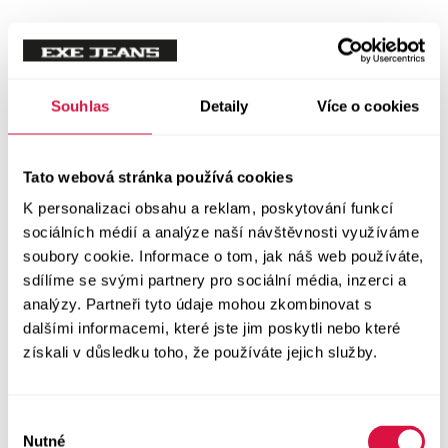
Mikiny
Svetry
Souhlas
Detaily
Více o cookies
Šaty a sukně
Vše v kategorii Šaty a sukně
Tato webová stránka používá cookies
NOVINKY
K personalizaci obsahu a reklam, poskytování funkcí
Letní šaty
sociálních médií a analýze naší návštěvnosti využíváme
soubory cookie. Informace o tom, jak náš web používáte,
sdílíme se svými partnery pro sociální média, inzerci a
Podzimní šaty
analýzy. Partneři tyto údaje mohou zkombinovat s
dalšími informacemi, které jste jim poskytli nebo které
Dlouhé šaty
získali v důsledku toho, že používáte jejich služby.
Krátké šaty
Výběr
Sukně
Nutné
souhlasu