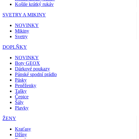
Košile krátký rukáv
SVETRY A MIKINY
NOVINKY
Mikiny
Svetry
DOPLŇKY
NOVINKY
Boty GEOX
Dárkové poukazy
Pánské spodní prádlo
Pásky
Peněženky
Tašky
Čepice
Šály
Plavky
ŽENY
Kraťasy
Džíny