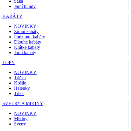
Saka
Jarní bundy
KABÁTY
NOVINKY
Zimní kabáty
Podzimní kabáty
Dlouhé kabáty
Krátké kabáty
Jarní kabáty
TOPY
NOVINKY
Trička
Košile
Halenky
Tílka
SVETRY A MIKINY
NOVINKY
Mikiny
Svetry