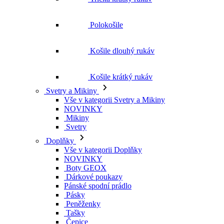
Košile krátký rukáv
Svetry a Mikiny
Vše v kategorii Svetry a Mikiny
NOVINKY
Mikiny
Svetry
Doplňky
Vše v kategorii Doplňky
NOVINKY
Boty GEOX
Dárkové poukazy
Pánské spodní prádlo
Pásky
Peněženky
Tašky
Čepice
Šály
Plavky
Výprodej
Vše v kategorii Výprodej
Ženy
Vše v kategorii Ženy