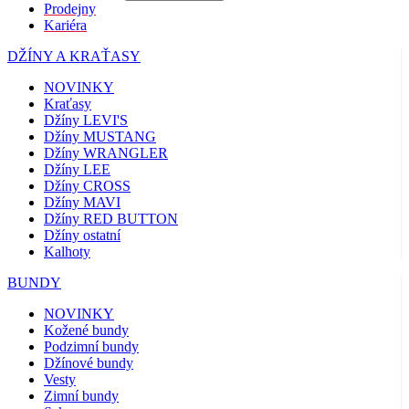
Prodejny
Kariéra
DŽÍNY A KRAŤASY
NOVINKY
Kraťasy
Džíny LEVI'S
Džíny MUSTANG
Džíny WRANGLER
Džíny LEE
Džíny CROSS
Džíny MAVI
Džíny RED BUTTON
Džíny ostatní
Kalhoty
BUNDY
NOVINKY
Kožené bundy
Podzimní bundy
Džínové bundy
Vesty
Zimní bundy