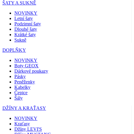
ŠATY A SUKNĚ
NOVINKY
Letní šaty
Podzimní šaty
Dlouhé šaty
Krátké šaty
Sukně
DOPLŇKY
NOVINKY
Boty GEOX
Dárkové poukazy
Pásky
Peněženky
Kabelky
Čepice
Šály
DŽÍNY A KRAŤASY
NOVINKY
Kraťasy
Džíny LEVI'S