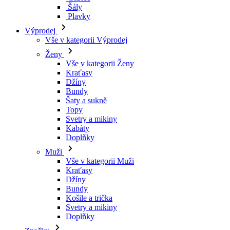
Kraťasy
Džíny
Bundy
Šaty a sukně
Topy
Svetry a mikiny
Kabáty
Doplňky
Muži
Vše v kategorii Muži
Kraťasy
Džíny
Bundy
Košile a trička
Svetry a mikiny
Doplňky
Značky
Všechny značky Značky