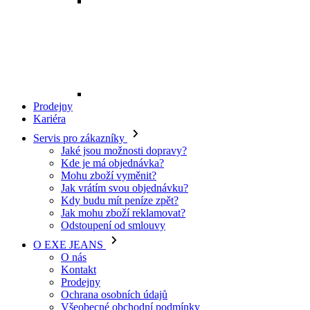
Mohu zboží vyměnit?
Jak vrátím svou objednávku?
Kdy budu mít peníze zpět?
Jak mohu zboží reklamovat?
Odstoupení od smlouvy
O EXE JEANS
O nás
Kontakt
Prodejny
Ochrana osobních údajů
Všeobecné obchodní podmínky
Kariéra
Telefon:
+420 702 280 568
Otevírací doba:
(po-pá: 8.00 - 16.00)
E-mail:
eshop@exejeans.cz
Pro muže