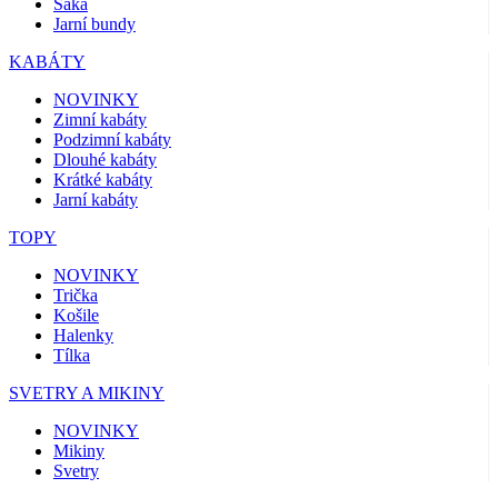
Saka
Jarní bundy
KABÁTY
NOVINKY
Zimní kabáty
Podzimní kabáty
Dlouhé kabáty
Krátké kabáty
Jarní kabáty
TOPY
NOVINKY
Trička
Košile
Halenky
Tílka
SVETRY A MIKINY
NOVINKY
Mikiny
Svetry