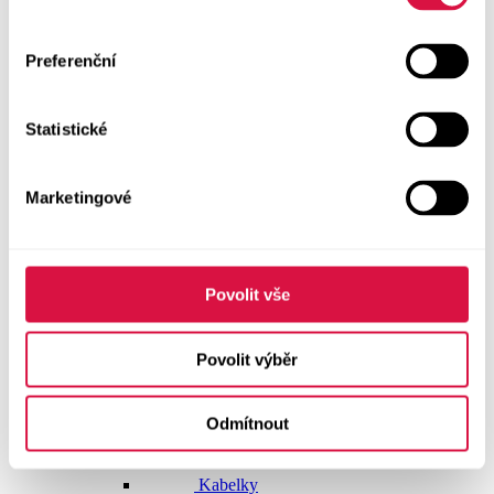
Doplňky
Preferenční
Vše v kategorii Doplňky
NOVINKY
Statistické
Boty GEOX
Dárkové poukazy
Marketingové
Pásky
Peněženky
Povolit vše
Kabelky
Povolit výběr
Čepice
Odmítnout
Šály
Pro muže