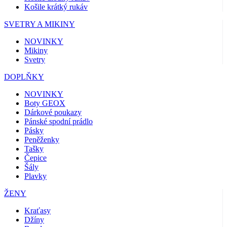
Košile krátký rukáv
SVETRY A MIKINY
NOVINKY
Mikiny
Svetry
DOPLŇKY
NOVINKY
Boty GEOX
Dárkové poukazy
Pánské spodní prádlo
Pásky
Peněženky
Tašky
Čepice
Šály
Plavky
ŽENY
Kraťasy
Džíny