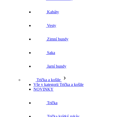
Zimní bundy
Saka
Jarní bundy
Trička a košile
Vše v kategorii Trička a košile
NOVINKY
Trička
Trička krátký rukáv
Polokošile
Košile dlouhý rukáv