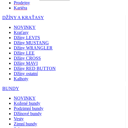
Prodejny
Kariéra
DŽÍNY A KRAŤASY
NOVINKY
Kraťasy
Džíny LEVI'S
Džíny MUSTANG
Džíny WRANGLER
Džíny LEE
Džíny CROSS
Džíny MAVI
Džíny RED BUTTON
Džíny ostatní
Kalhoty
BUNDY
NOVINKY
Kožené bundy
Podzimní bundy
Džínové bundy
Vesty
Zimní bundy