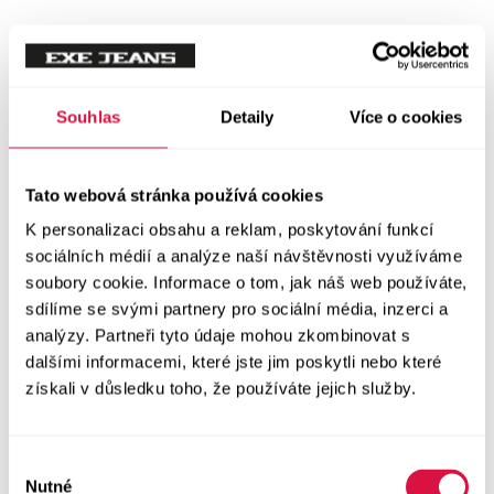
Mikiny
Svetry
Souhlas
Detaily
Více o cookies
Šaty a sukně
Vše v kategorii Šaty a sukně
Tato webová stránka používá cookies
NOVINKY
K personalizaci obsahu a reklam, poskytování funkcí
Letní šaty
sociálních médií a analýze naší návštěvnosti využíváme
soubory cookie. Informace o tom, jak náš web používáte,
sdílíme se svými partnery pro sociální média, inzerci a
Podzimní šaty
analýzy. Partneři tyto údaje mohou zkombinovat s
dalšími informacemi, které jste jim poskytli nebo které
Dlouhé šaty
získali v důsledku toho, že používáte jejich služby.
Krátké šaty
Výběr
Sukně
Nutné
souhlasu