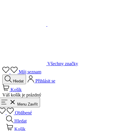
Všechny značky
Můj seznam
Přihlásit se
Hledat
Košík
Váš košík je prázdný
Menu
Zavřít
Oblíbené
Hledat
Košík
Přihlásit se
Zpět