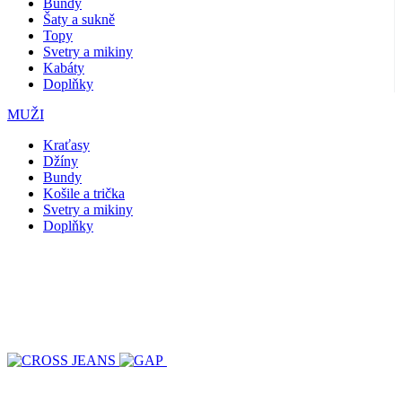
Bundy
Šaty a sukně
Topy
Svetry a mikiny
Kabáty
Doplňky
MUŽI
Kraťasy
Džíny
Bundy
Košile a trička
Svetry a mikiny
Doplňky