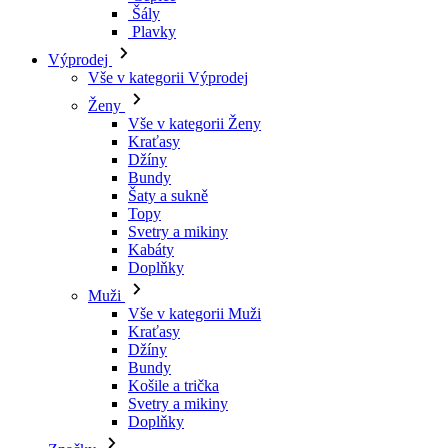
Kraťasy
Džíny
Bundy
Šaty a sukně
Topy
Svetry a mikiny
Kabáty
Doplňky
Muži
Vše v kategorii Muži
Kraťasy
Džíny
Bundy
Košile a trička
Svetry a mikiny
Doplňky
Značky
Všechny značky Značky