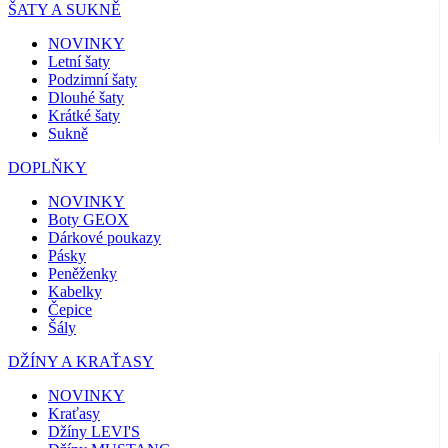
ŠATY A SUKNĚ
NOVINKY
Letní šaty
Podzimní šaty
Dlouhé šaty
Krátké šaty
Sukně
DOPLŇKY
NOVINKY
Boty GEOX
Dárkové poukazy
Pásky
Peněženky
Kabelky
Čepice
Šály
DŽÍNY A KRAŤASY
NOVINKY
Kraťasy
Džíny LEVI'S