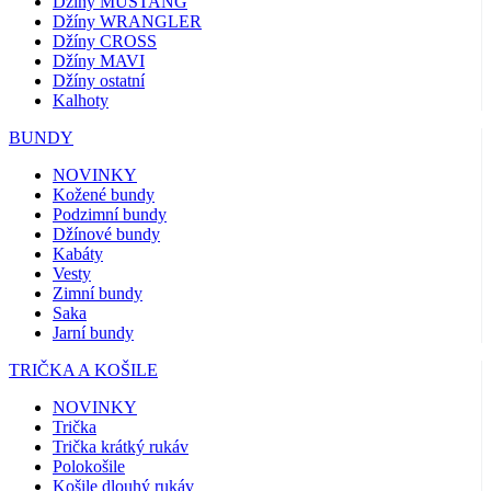
Džíny MUSTANG
Džíny WRANGLER
Džíny CROSS
Džíny MAVI
Džíny ostatní
Kalhoty
BUNDY
NOVINKY
Kožené bundy
Podzimní bundy
Džínové bundy
Kabáty
Vesty
Zimní bundy
Saka
Jarní bundy
TRIČKA A KOŠILE
NOVINKY
Trička
Trička krátký rukáv
Polokošile
Košile dlouhý rukáv