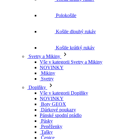
Košile krátký rukáv
Svetry a Mikiny
Vše v kategorii Svetry a Mikiny
NOVINKY
Mikiny
Svetry
Doplňky
Vše v kategorii Doplňky
NOVINKY
Boty GEOX
Dárkové poukazy
Pánské spodní prádlo
Pásky
Peněženky
Tašky
Čepice
Šály
Plavky
Výprodej
Vše v kategorii Výprodej
Ženy
Vše v kategorii Ženy