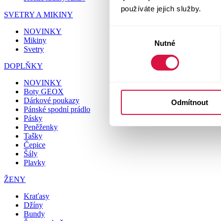
používáte jejich služby.
SVETRY A MIKINY
NOVINKY
Výběr
Mikiny
Nutné
souhlasu
Svetry
DOPLŇKY
NOVINKY
Boty GEOX
Dárkové poukazy
Odmítnout
Pánské spodní prádlo
Pásky
Peněženky
Tašky
Čepice
Šály
Plavky
ŽENY
Kraťasy
Džíny
Bundy