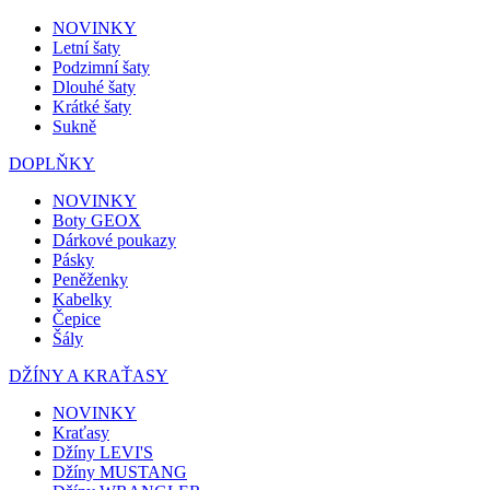
NOVINKY
Letní šaty
Podzimní šaty
Dlouhé šaty
Krátké šaty
Sukně
DOPLŇKY
NOVINKY
Boty GEOX
Dárkové poukazy
Pásky
Peněženky
Kabelky
Čepice
Šály
DŽÍNY A KRAŤASY
NOVINKY
Kraťasy
Džíny LEVI'S
Džíny MUSTANG