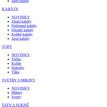
Jarní bundy
KABÁTY
NOVINKY
Zimní kabáty
Podzimní kabáty
Dlouhé kabáty
Krátké kabáty
Jarní kabáty
TOPY
NOVINKY
Trička
Košile
Halenky
Tílka
SVETRY A MIKINY
NOVINKY
Mikiny
Svetry
ŠATY A SUKNĚ