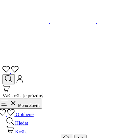
Váš košík je prázdný
Menu
Zavřít
Oblíbené
Hledat
Košík