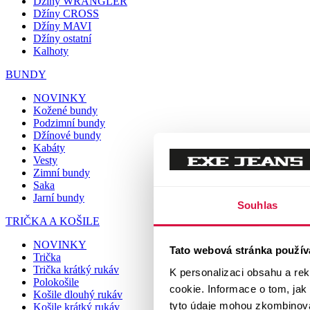
Džíny WRANGLER
Džíny CROSS
Džíny MAVI
Džíny ostatní
Kalhoty
BUNDY
NOVINKY
Kožené bundy
Podzimní bundy
Džínové bundy
Kabáty
Vesty
Zimní bundy
Saka
Jarní bundy
Souhlas
TRIČKA A KOŠILE
NOVINKY
Tato webová stránka použív
Trička
Trička krátký rukáv
K personalizaci obsahu a re
Polokošile
cookie. Informace o tom, jak
Košile dlouhý rukáv
tyto údaje mohou zkombinovat
Košile krátký rukáv