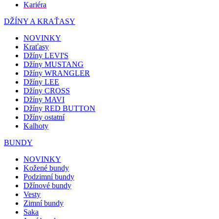
Kariéra
DŽÍNY A KRAŤASY
NOVINKY
Kraťasy
Džíny LEVI'S
Džíny MUSTANG
Džíny WRANGLER
Džíny LEE
Džíny CROSS
Džíny MAVI
Džíny RED BUTTON
Džíny ostatní
Kalhoty
BUNDY
NOVINKY
Kožené bundy
Podzimní bundy
Džínové bundy
Vesty
Zimní bundy
Saka