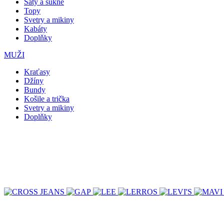
Šaty a sukně
Topy
Svetry a mikiny
Kabáty
Doplňky
MUŽI
Kraťasy
Džíny
Bundy
Košile a trička
Svetry a mikiny
Doplňky