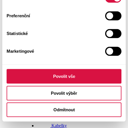
Dlouhé šaty
Preferenční
Krátké šaty
Statistické
Sukně
Doplňky
Marketingové
Vše v kategorii Doplňky
NOVINKY
Boty GEOX
Povolit vše
Dárkové poukazy
Povolit výběr
Pásky
Odmítnout
Peněženky
Kabelky