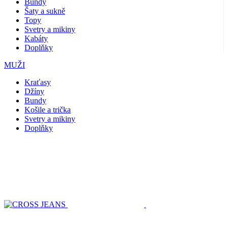
Bundy
Šaty a sukně
Topy
Svetry a mikiny
Kabáty
Doplňky
MUŽI
Kraťasy
Džíny
Bundy
Košile a trička
Svetry a mikiny
Doplňky