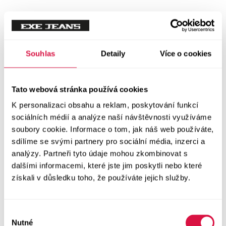
Tílka
Svetry a mikiny
Vše v kategorii Svetry a mikiny
Souhlas
Detaily
Více o cookies
NOVINKY
Mikiny
Tato webová stránka používá cookies
K personalizaci obsahu a reklam, poskytování funkcí
Svetry
sociálních médií a analýze naší návštěvnosti využíváme
soubory cookie. Informace o tom, jak náš web používáte,
Šaty a sukně
sdílíme se svými partnery pro sociální média, inzerci a
Vše v kategorii Šaty a sukně
analýzy. Partneři tyto údaje mohou zkombinovat s
NOVINKY
dalšími informacemi, které jste jim poskytli nebo které
získali v důsledku toho, že používáte jejich služby.
Letní šaty
Podzimní šaty
Výběr
Nutné
souhlasu