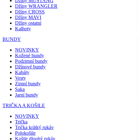
Džíny MUSTANG
Džíny WRANGLER
Džíny CROSS
Džíny MAVI
Džíny ostatní
Kalhoty
BUNDY
NOVINKY
Kožené bundy
Podzimní bundy
Džínové bundy
Kabáty
Vesty
Zimní bundy
Saka
Jarní bundy
TRIČKA A KOŠILE
NOVINKY
Trička
Trička krátký rukáv
Polokošile
Košile dlouhý rukáv