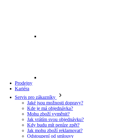
Prodejny
Kariéra
Servis pro zákazníky
Jaké jsou možnosti dopravy?
Kde je má objednávka?
Mohu zboží vyměnit?
Jak vrátím svou objednávku?
Kdy budu mít peníze zpět?
Jak mohu zboží reklamovat?
Odstoupení od smlouvy
O EXE JEANS
O nás
Kontakt
Prodejny
Ochrana osobních údajů
Všeobecné obchodní podmínky