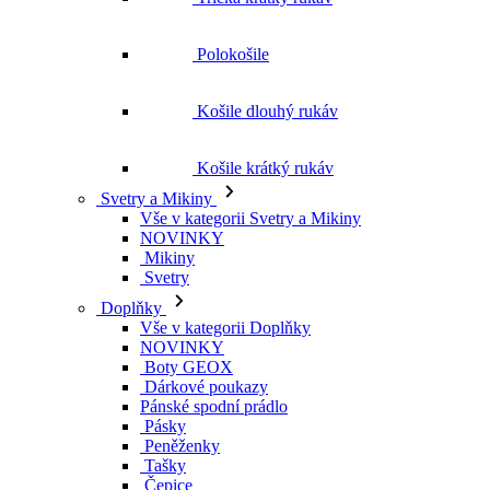
Polokošile
Košile dlouhý rukáv
Košile krátký rukáv
Svetry a Mikiny
Vše v kategorii Svetry a Mikiny
NOVINKY
Mikiny
Svetry
Doplňky
Vše v kategorii Doplňky
NOVINKY
Boty GEOX
Dárkové poukazy
Pánské spodní prádlo
Pásky
Peněženky
Tašky
Čepice