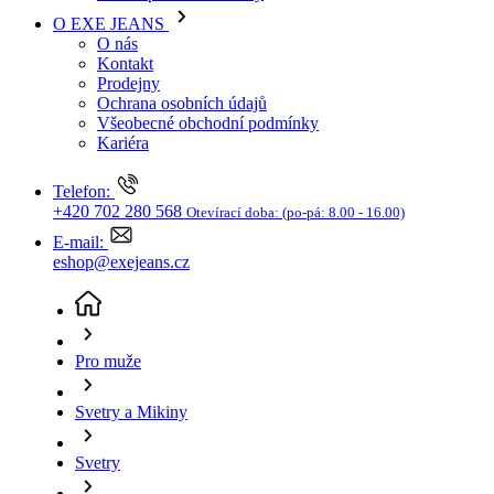
Kariéra
Telefon:
+420 702 280 568
Otevírací doba:
(po-pá: 8.00 - 16.00)
E-mail:
eshop@exejeans.cz
Pro muže
Svetry a Mikiny
Svetry
Pánský svetr TOM TAILOR modro-bílý - L
(aktuální
stránka)
Sleva SLEVA -50%