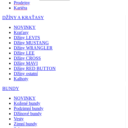
Prodejny
Kariéra
DŽÍNY A KRAŤASY
NOVINKY
Kraťasy
Džíny LEVI'S
Džíny MUSTANG
Džíny WRANGLER
Džíny LEE
Džíny CROSS
Džíny MAVI
Džíny RED BUTTON
Džíny ostatní
Kalhoty
BUNDY
NOVINKY
Kožené bundy
Podzimní bundy
Džínové bundy
Vesty
Zimní bundy