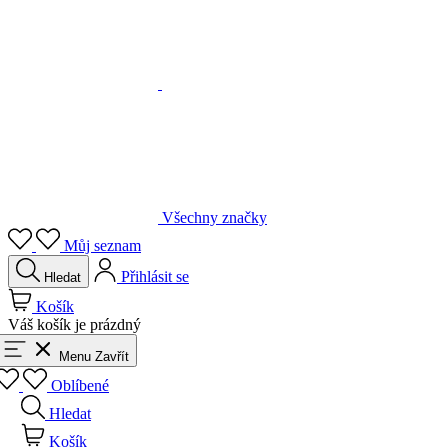
Všechny značky
Můj seznam
Přihlásit se
Hledat
Košík
Váš košík je prázdný
Menu
Zavřít
Oblíbené
Hledat
Košík