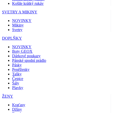
Košile krátký rukáv
SVETRY A MIKINY
NOVINKY
Mikiny
Svetry
DOPLŇKY
NOVINKY
Boty GEOX
Dárkové poukazy
Pánské spodní prádlo
Pásky
Peněženky
Tašky
Čepice
Šály
Plavky
ŽENY
Kraťasy
Džíny