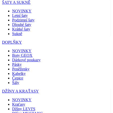
ŠATY A SUKNĚ
NOVINKY
Letní šaty
Podzimní šaty
Dlouhé šaty
Krátké šaty
Sukně
DOPLŇKY
NOVINKY
Boty GEOX
Dárkové poukazy
Pásky
Peněženky
Kabelky
Čepice
Šály
DŽÍNY A KRAŤASY
NOVINKY
Kraťasy
Džíny LEVI'S