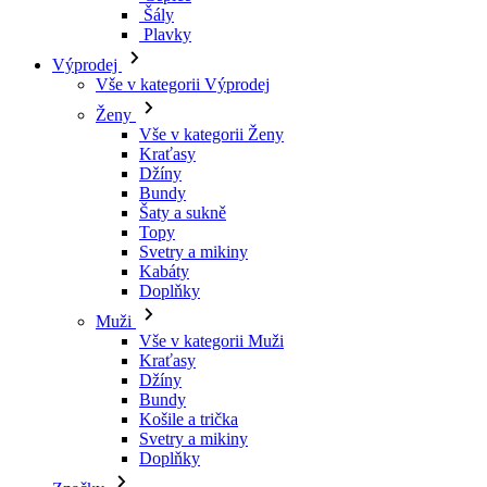
Šály
Plavky
Výprodej
Vše v kategorii Výprodej
Ženy
Vše v kategorii Ženy
Kraťasy
Džíny
Bundy
Šaty a sukně
Topy
Svetry a mikiny
Kabáty
Doplňky
Muži
Vše v kategorii Muži
Kraťasy
Džíny
Bundy
Košile a trička
Svetry a mikiny
Doplňky