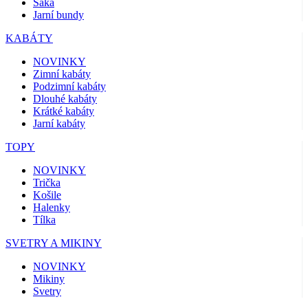
Saka
Jarní bundy
KABÁTY
NOVINKY
Zimní kabáty
Podzimní kabáty
Dlouhé kabáty
Krátké kabáty
Jarní kabáty
TOPY
NOVINKY
Trička
Košile
Halenky
Tílka
SVETRY A MIKINY
NOVINKY
Mikiny
Svetry