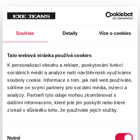
Tílka
Svetry a mikiny
Vše v kategorii Svetry a mikiny
Souhlas
Detaily
Více o cookies
NOVINKY
Mikiny
Tato webová stránka používá cookies
K personalizaci obsahu a reklam, poskytování funkcí
Svetry
sociálních médií a analýze naší návštěvnosti využíváme
soubory cookie. Informace o tom, jak náš web používáte,
Šaty a sukně
sdílíme se svými partnery pro sociální média, inzerci a
Vše v kategorii Šaty a sukně
analýzy. Partneři tyto údaje mohou zkombinovat s
NOVINKY
dalšími informacemi, které jste jim poskytli nebo které
získali v důsledku toho, že používáte jejich služby.
Letní šaty
Podzimní šaty
Výběr
Nutné
souhlasu