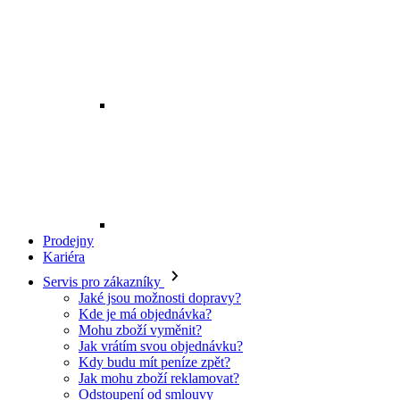
Prodejny
Kariéra
Servis pro zákazníky
Jaké jsou možnosti dopravy?
Kde je má objednávka?
Mohu zboží vyměnit?
Jak vrátím svou objednávku?
Kdy budu mít peníze zpět?
Jak mohu zboží reklamovat?
Odstoupení od smlouvy
O EXE JEANS
O nás
Kontakt
Prodejny
Ochrana osobních údajů
Všeobecné obchodní podmínky