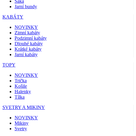
Saka
Jarní bundy
KABÁTY
NOVINKY
Zimní kabáty
Podzimní kabáty
Dlouhé kabáty
Krátké kabáty
Jarní kabáty
TOPY
NOVINKY
Trička
Košile
Halenky
Tílka
SVETRY A MIKINY
NOVINKY
Mikiny
Svetry