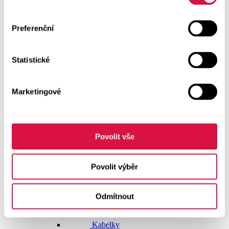
Dlouhé šaty
Preferenční
Krátké šaty
Statistické
Sukně
Doplňky
Marketingové
Vše v kategorii Doplňky
NOVINKY
Boty GEOX
Povolit vše
Dárkové poukazy
Povolit výběr
Pásky
Odmítnout
Peněženky
Kabelky