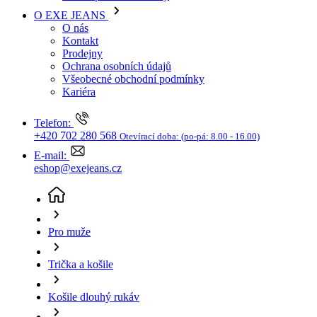
Kariéra
Telefon:
+420 702 280 568
Otevírací doba:
(po-pá: 8.00 - 16.00)
E-mail:
eshop@exejeans.cz
Pro muže
Trička a košile
Košile dlouhý rukáv
Report24 Honeycomb Pánská košile d.r.
(aktuální
stránka)
Sleva SLEVA -29%