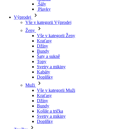
Šály
Plavky
Výprodej
Vše v kategorii Výprodej
Ženy
Vše v kategorii Ženy
Kraťasy
Džíny
Bundy
Šaty a sukně
Topy
Svetry a mikiny
Kabáty
Doplňky
Muži
Vše v kategorii Muži
Kraťasy
Džíny
Bundy
Košile a trička
Svetry a mikiny
Doplňky