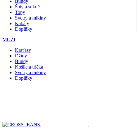
Bundy
Šaty a sukně
Topy
Svetry a mikiny
Kabáty
Doplňky
MUŽI
Kraťasy
Džíny
Bundy
Košile a trička
Svetry a mikiny
Doplňky