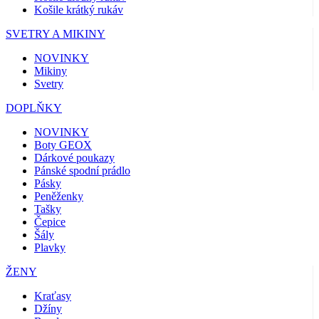
Košile krátký rukáv
SVETRY A MIKINY
NOVINKY
Mikiny
Svetry
DOPLŇKY
NOVINKY
Boty GEOX
Dárkové poukazy
Pánské spodní prádlo
Pásky
Peněženky
Tašky
Čepice
Šály
Plavky
ŽENY
Kraťasy
Džíny