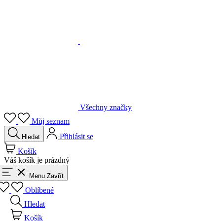
Všechny značky
Můj seznam
Přihlásit se
Hledat
Košík
Váš košík je prázdný
Menu
Zavřít
Oblíbené
Hledat
Košík