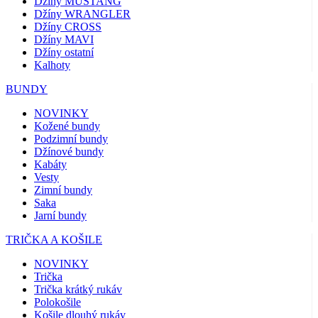
Džíny MUSTANG
Džíny WRANGLER
Džíny CROSS
Džíny MAVI
Džíny ostatní
Kalhoty
BUNDY
NOVINKY
Kožené bundy
Podzimní bundy
Džínové bundy
Kabáty
Vesty
Zimní bundy
Saka
Jarní bundy
TRIČKA A KOŠILE
NOVINKY
Trička
Trička krátký rukáv
Polokošile
Košile dlouhý rukáv