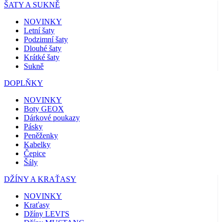
ŠATY A SUKNĚ
NOVINKY
Letní šaty
Podzimní šaty
Dlouhé šaty
Krátké šaty
Sukně
DOPLŇKY
NOVINKY
Boty GEOX
Dárkové poukazy
Pásky
Peněženky
Kabelky
Čepice
Šály
DŽÍNY A KRAŤASY
NOVINKY
Kraťasy
Džíny LEVI'S