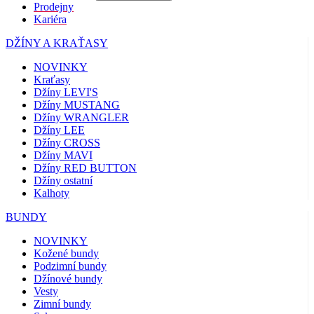
Prodejny
Kariéra
DŽÍNY A KRAŤASY
NOVINKY
Kraťasy
Džíny LEVI'S
Džíny MUSTANG
Džíny WRANGLER
Džíny LEE
Džíny CROSS
Džíny MAVI
Džíny RED BUTTON
Džíny ostatní
Kalhoty
BUNDY
NOVINKY
Kožené bundy
Podzimní bundy
Džínové bundy
Vesty
Zimní bundy