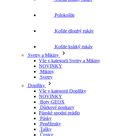
Polokošile
Košile dlouhý rukáv
Košile krátký rukáv
Svetry a Mikiny
Vše v kategorii Svetry a Mikiny
NOVINKY
Mikiny
Svetry
Doplňky
Vše v kategorii Doplňky
NOVINKY
Boty GEOX
Dárkové poukazy
Pánské spodní prádlo
Pásky
Peněženky
Tašky
Čepice