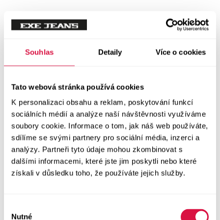
Tílka
Svetry a mikiny
Vše v kategorii Svetry a mikiny
Souhlas
Detaily
Více o cookies
NOVINKY
Mikiny
Tato webová stránka používá cookies
K personalizaci obsahu a reklam, poskytování funkcí
Svetry
sociálních médií a analýze naší návštěvnosti využíváme
soubory cookie. Informace o tom, jak náš web používáte,
Šaty a sukně
sdílíme se svými partnery pro sociální média, inzerci a
Vše v kategorii Šaty a sukně
analýzy. Partneři tyto údaje mohou zkombinovat s
NOVINKY
dalšími informacemi, které jste jim poskytli nebo které
získali v důsledku toho, že používáte jejich služby.
Letní šaty
Podzimní šaty
Výběr
Nutné
souhlasu