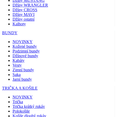
Džíny MUSTANG
Džíny WRANGLER
Džíny CROSS
Džíny MAVI
Džíny ostatní
Kalhoty
BUNDY
NOVINKY
Kožené bundy
Podzimní bundy
Džínové bundy
Kabáty
Vesty
Zimní bundy
Saka
Jarní bundy
TRIČKA A KOŠILE
NOVINKY
Trička
Trička krátký rukáv
Polokošile
Košile dlouhý rukáv