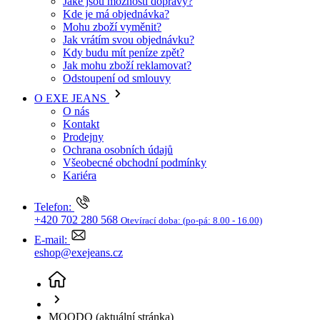
Kariéra
Telefon:
+420 702 280 568
Otevírací doba:
(po-pá: 8.00 - 16.00)
E-mail:
eshop@exejeans.cz
MOODO
(aktuální stránka)