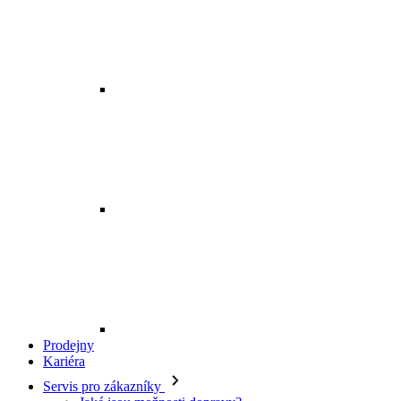
Prodejny
Kariéra
Servis pro zákazníky
Jaké jsou možnosti dopravy?
Kde je má objednávka?
Mohu zboží vyměnit?
Jak vrátím svou objednávku?
Kdy budu mít peníze zpět?
Jak mohu zboží reklamovat?
Odstoupení od smlouvy
O EXE JEANS
O nás
Kontakt
Prodejny
Ochrana osobních údajů
Všeobecné obchodní podmínky