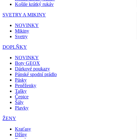
Košile krátký rukáv
SVETRY A MIKINY
NOVINKY
Mikiny
Svetry
DOPLŇKY
NOVINKY
Boty GEOX
Dárkové poukazy
Pánské spodní prádlo
Pásky
Peněženky
Tašky
Čepice
Šály
Plavky
ŽENY
Kraťasy
Džíny