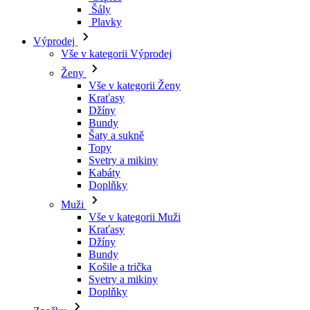
Šály
Plavky
Výprodej
Vše v kategorii Výprodej
Ženy
Vše v kategorii Ženy
Kraťasy
Džíny
Bundy
Šaty a sukně
Topy
Svetry a mikiny
Kabáty
Doplňky
Muži
Vše v kategorii Muži
Kraťasy
Džíny
Bundy
Košile a trička
Svetry a mikiny
Doplňky