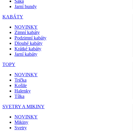
Saka
Jarní bundy
KABÁTY
NOVINKY
Zimní kabáty
Podzimní kabáty
Dlouhé kabáty
Krátké kabáty
Jarní kabáty
TOPY
NOVINKY
Trička
Košile
Halenky
Tílka
SVETRY A MIKINY
NOVINKY
Mikiny
Svetry