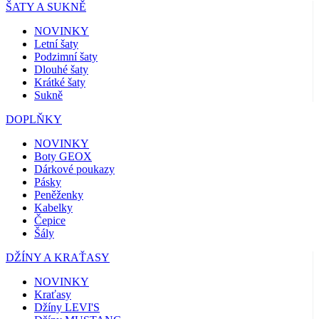
ŠATY A SUKNĚ
NOVINKY
Letní šaty
Podzimní šaty
Dlouhé šaty
Krátké šaty
Sukně
DOPLŇKY
NOVINKY
Boty GEOX
Dárkové poukazy
Pásky
Peněženky
Kabelky
Čepice
Šály
DŽÍNY A KRAŤASY
NOVINKY
Kraťasy
Džíny LEVI'S