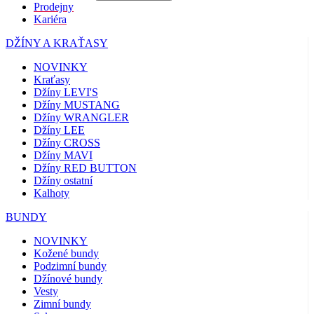
Prodejny
Kariéra
DŽÍNY A KRAŤASY
NOVINKY
Kraťasy
Džíny LEVI'S
Džíny MUSTANG
Džíny WRANGLER
Džíny LEE
Džíny CROSS
Džíny MAVI
Džíny RED BUTTON
Džíny ostatní
Kalhoty
BUNDY
NOVINKY
Kožené bundy
Podzimní bundy
Džínové bundy
Vesty
Zimní bundy