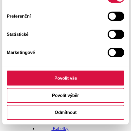
Dlouhé šaty
Preferenční
Krátké šaty
Statistické
Sukně
Doplňky
Marketingové
Vše v kategorii Doplňky
NOVINKY
Boty GEOX
Povolit vše
Dárkové poukazy
Povolit výběr
Pásky
Odmítnout
Peněženky
Kabelky