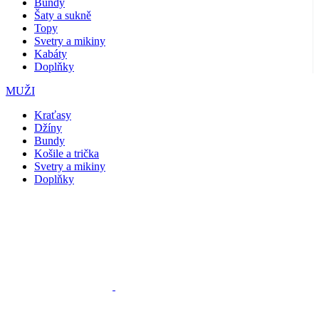
Bundy
Šaty a sukně
Topy
Svetry a mikiny
Kabáty
Doplňky
MUŽI
Kraťasy
Džíny
Bundy
Košile a trička
Svetry a mikiny
Doplňky