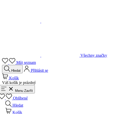
Všechny značky
Můj seznam
Přihlásit se
Hledat
Košík
Váš košík je prázdný
Menu
Zavřít
Oblíbené
Hledat
Košík