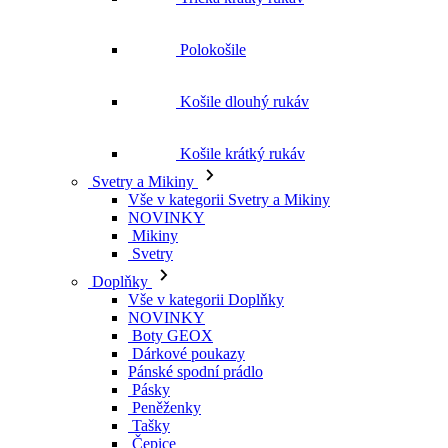
Polokošile
Košile dlouhý rukáv
Košile krátký rukáv
Svetry a Mikiny
Vše v kategorii Svetry a Mikiny
NOVINKY
Mikiny
Svetry
Doplňky
Vše v kategorii Doplňky
NOVINKY
Boty GEOX
Dárkové poukazy
Pánské spodní prádlo
Pásky
Peněženky
Tašky
Čepice