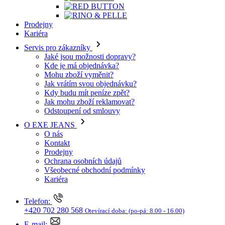
Prodejny
Kariéra
Servis pro zákazníky
Jaké jsou možnosti dopravy?
Kde je má objednávka?
Mohu zboží vyměnit?
Jak vrátím svou objednávku?
Kdy budu mít peníze zpět?
Jak mohu zboží reklamovat?
Odstoupení od smlouvy
O EXE JEANS
O nás
Kontakt
Prodejny
Ochrana osobních údajů
Všeobecné obchodní podmínky
Kariéra
Telefon:
+420 702 280 568
Otevírací doba:
(po-pá: 8.00 - 16.00)
E-mail:
eshop@exejeans.cz