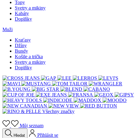
Topy
Svetry a mikiny
Kabáty
Doplňky
Muži
Kraťasy
Džíny
Bundy
Košile a trička
Svetry a mikiny
Doplňky
Všechny značky
Můj seznam
Přihlásit se
Hledat