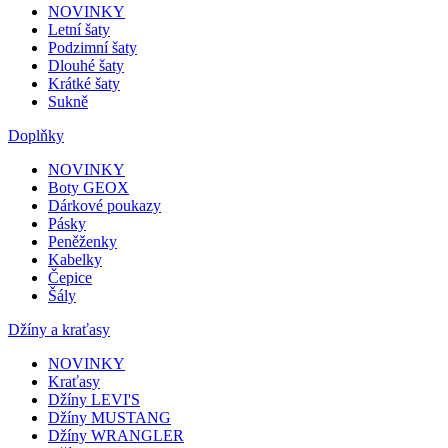
NOVINKY
Letní šaty
Podzimní šaty
Dlouhé šaty
Krátké šaty
Sukně
Doplňky
NOVINKY
Boty GEOX
Dárkové poukazy
Pásky
Peněženky
Kabelky
Čepice
Šály
Džíny a kraťasy
NOVINKY
Kraťasy
Džíny LEVI'S
Džíny MUSTANG
Džíny WRANGLER