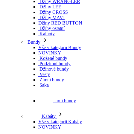
Džíny WRANGLER
Džíny LEE
Džíny CROSS
Džíny MAVI
Džíny RED BUTTON
Džíny ostatní
Kalhoty
Bundy
Vše v kategorii Bundy
NOVINKY
Kožené bundy
Podzimní bundy
Džínové bundy
Vesty
Zimní bundy
Saka
Jarní bundy
Kabáty
Vše v kategorii Kabáty
NOVINKY
Zimní kabáty