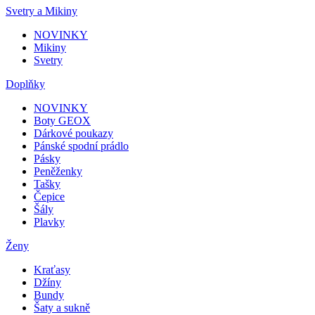
Svetry a Mikiny
NOVINKY
Mikiny
Svetry
Doplňky
NOVINKY
Boty GEOX
Dárkové poukazy
Pánské spodní prádlo
Pásky
Peněženky
Tašky
Čepice
Šály
Plavky
Ženy
Kraťasy
Džíny
Bundy
Šaty a sukně