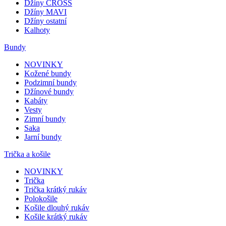
Džíny CROSS
Džíny MAVI
Džíny ostatní
Kalhoty
Bundy
NOVINKY
Kožené bundy
Podzimní bundy
Džínové bundy
Kabáty
Vesty
Zimní bundy
Saka
Jarní bundy
Trička a košile
NOVINKY
Trička
Trička krátký rukáv
Polokošile
Košile dlouhý rukáv
Košile krátký rukáv