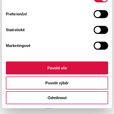
NOVINKY
Boty GEOX
Preferenční
Dárkové poukazy
Statistické
Pánské spodní prádlo
Pásky
Marketingové
Peněženky
Povolit vše
Tašky
Povolit výběr
Čepice
Odmítnout
Šály
Plavky