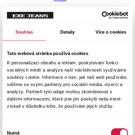
Trička krátký rukáv
Polokošile
Souhlas
Detaily
Více o cookies
Košile dlouhý rukáv
Košile krátký rukáv
Tato webová stránka používá cookies
K personalizaci obsahu a reklam, poskytování funkcí
Svetry a Mikiny
sociálních médií a analýze naší návštěvnosti využíváme
Vše v kategorii Svetry a Mikiny
soubory cookie. Informace o tom, jak náš web používáte,
NOVINKY
sdílíme se svými partnery pro sociální média, inzerci a
analýzy. Partneři tyto údaje mohou zkombinovat s
Mikiny
dalšími informacemi, které jste jim poskytli nebo které
získali v důsledku toho, že používáte jejich služby.
Svetry
Doplňky
Výběr
Vše v kategorii Doplňky
Nutné
souhlasu