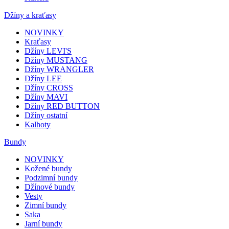
Džíny a kraťasy
NOVINKY
Kraťasy
Džíny LEVI'S
Džíny MUSTANG
Džíny WRANGLER
Džíny LEE
Džíny CROSS
Džíny MAVI
Džíny RED BUTTON
Džíny ostatní
Kalhoty
Bundy
NOVINKY
Kožené bundy
Podzimní bundy
Džínové bundy
Vesty
Zimní bundy
Saka
Jarní bundy