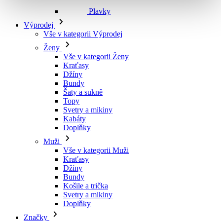
Výprodej
Vše v kategorii Výprodej
Ženy
Vše v kategorii Ženy
Kraťasy
Džíny
Bundy
Šaty a sukně
Topy
Svetry a mikiny
Kabáty
Doplňky
Muži
Vše v kategorii Muži
Kraťasy
Džíny
Bundy
Košile a trička
Svetry a mikiny
Doplňky
Značky
Všechny značky Značky