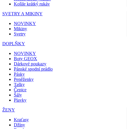
Košile krátký rukáv
SVETRY A MIKINY
NOVINKY
Mikiny
Svetry
DOPLŇKY
NOVINKY
Boty GEOX
Dárkové poukazy
Pánské spodní prádlo
Pásky
Peněženky
Tašky
Čepice
Šály
Plavky
ŽENY
Kraťasy
Džíny