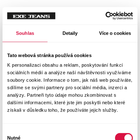
Tílka
Svetry a mikiny
Vše v kategorii Svetry a mikiny
Souhlas
Detaily
Více o cookies
NOVINKY
Mikiny
Tato webová stránka používá cookies
K personalizaci obsahu a reklam, poskytování funkcí
Svetry
sociálních médií a analýze naší návštěvnosti využíváme
soubory cookie. Informace o tom, jak náš web používáte,
Šaty a sukně
sdílíme se svými partnery pro sociální média, inzerci a
Vše v kategorii Šaty a sukně
analýzy. Partneři tyto údaje mohou zkombinovat s
NOVINKY
dalšími informacemi, které jste jim poskytli nebo které
získali v důsledku toho, že používáte jejich služby.
Letní šaty
Podzimní šaty
Výběr
Nutné
souhlasu