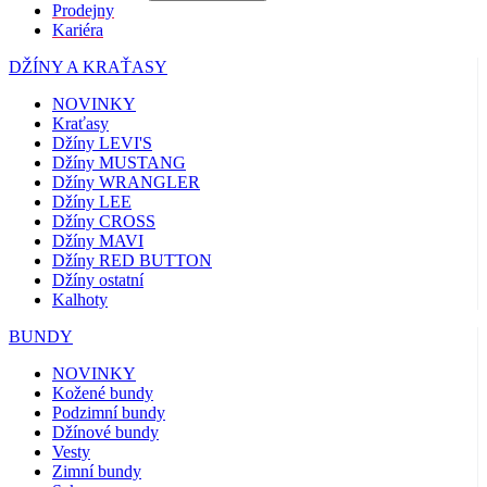
Prodejny
Kariéra
DŽÍNY A KRAŤASY
NOVINKY
Kraťasy
Džíny LEVI'S
Džíny MUSTANG
Džíny WRANGLER
Džíny LEE
Džíny CROSS
Džíny MAVI
Džíny RED BUTTON
Džíny ostatní
Kalhoty
BUNDY
NOVINKY
Kožené bundy
Podzimní bundy
Džínové bundy
Vesty
Zimní bundy