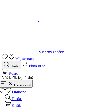
Všechny značky
Můj seznam
Přihlásit se
Hledat
Košík
Váš košík je prázdný
Menu
Zavřít
Oblíbené
Hledat
Košík