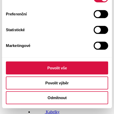
Dlouhé šaty
Preferenční
Krátké šaty
Statistické
Sukně
Doplňky
Marketingové
Vše v kategorii Doplňky
NOVINKY
Boty GEOX
Povolit vše
Dárkové poukazy
Povolit výběr
Pásky
Odmítnout
Peněženky
Kabelky