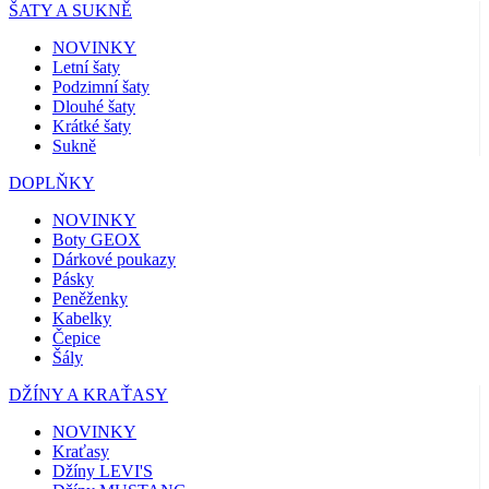
ŠATY A SUKNĚ
NOVINKY
Letní šaty
Podzimní šaty
Dlouhé šaty
Krátké šaty
Sukně
DOPLŇKY
NOVINKY
Boty GEOX
Dárkové poukazy
Pásky
Peněženky
Kabelky
Čepice
Šály
DŽÍNY A KRAŤASY
NOVINKY
Kraťasy
Džíny LEVI'S