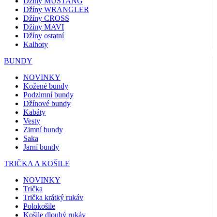
Džíny MUSTANG
Džíny WRANGLER
Džíny CROSS
Džíny MAVI
Džíny ostatní
Kalhoty
BUNDY
NOVINKY
Kožené bundy
Podzimní bundy
Džínové bundy
Kabáty
Vesty
Zimní bundy
Saka
Jarní bundy
TRIČKA A KOŠILE
NOVINKY
Trička
Trička krátký rukáv
Polokošile
Košile dlouhý rukáv