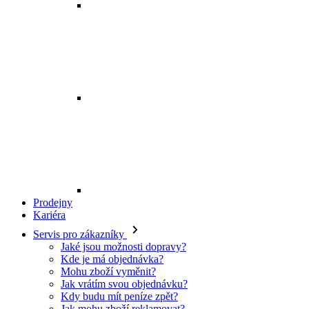
Prodejny
Kariéra
Servis pro zákazníky
Jaké jsou možnosti dopravy?
Kde je má objednávka?
Mohu zboží vyměnit?
Jak vrátím svou objednávku?
Kdy budu mít peníze zpět?
Jak mohu zboží reklamovat?
Odstoupení od smlouvy
O EXE JEANS
O nás
Kontakt
Prodejny