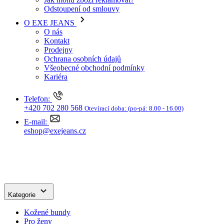
Ochrana osobních údajů
Všeobecné obchodní podmínky
Kariéra
Telefon:
+420 702 280 568
Otevírací doba:
(po-pá: 8.00 - 16.00)
E-mail:
eshop@exejeans.cz
Kategorie
Kožené bundy
Pro ženy
Džíny a kraťasy
NOVINKY
Kraťasy
Džíny LEVI'S
Džíny MUSTANG
Džíny WRANGLER