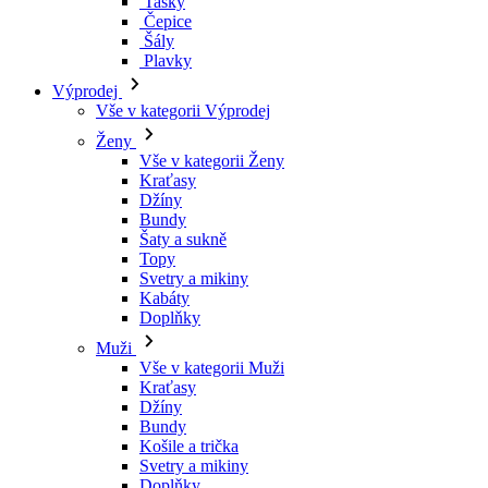
Tašky
Čepice
Šály
Plavky
Výprodej
Vše v kategorii Výprodej
Ženy
Vše v kategorii Ženy
Kraťasy
Džíny
Bundy
Šaty a sukně
Topy
Svetry a mikiny
Kabáty
Doplňky
Muži
Vše v kategorii Muži
Kraťasy
Džíny
Bundy
Košile a trička
Svetry a mikiny
Doplňky