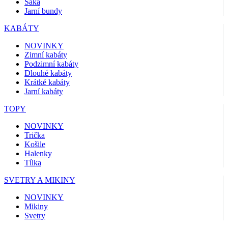
Saka
Jarní bundy
KABÁTY
NOVINKY
Zimní kabáty
Podzimní kabáty
Dlouhé kabáty
Krátké kabáty
Jarní kabáty
TOPY
NOVINKY
Trička
Košile
Halenky
Tílka
SVETRY A MIKINY
NOVINKY
Mikiny
Svetry