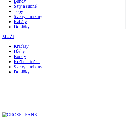
Bundy
Šaty a sukně
Topy
Svetry a mikiny
Kabáty
Doplňky
MUŽI
Kraťasy
Džíny
Bundy
Košile a trička
Svetry a mikiny
Doplňky