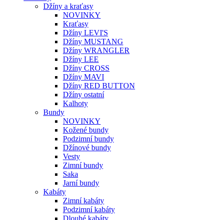
Džíny LEE
Džíny CROSS
Džíny MAVI
Džíny RED BUTTON
Džíny ostatní
Kalhoty
Bundy
NOVINKY
Kožené bundy
Podzimní bundy
Džínové bundy
Vesty
Zimní bundy
Saka
Jarní bundy
Kabáty
Zimní kabáty
Podzimní kabáty
Dlouhé kabáty
Krátké kabáty
Jarní kabáty
Topy
Svetry a mikiny
Šaty a sukně
Doplňky