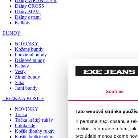
Džíny WRANGLER
Džíny CROSS
Džíny MAVI
Džíny ostatní
Kalhoty
BUNDY
NOVINKY
Kožené bundy
Podzimní bundy
Džínové bundy
Kabáty
Vesty
Zimní bundy
Saka
Jarní bundy
Souhlas
TRIČKA A KOŠILE
NOVINKY
Tato webová stránka použív
Trička
Trička krátký rukáv
K personalizaci obsahu a re
Polokošile
cookie. Informace o tom, jak
Košile dlouhý rukáv
tyto údaje mohou zkombinovat
Košile krátký rukáv