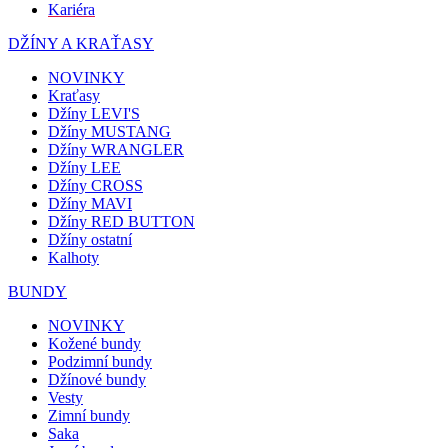
Kariéra
DŽÍNY A KRAŤASY
NOVINKY
Kraťasy
Džíny LEVI'S
Džíny MUSTANG
Džíny WRANGLER
Džíny LEE
Džíny CROSS
Džíny MAVI
Džíny RED BUTTON
Džíny ostatní
Kalhoty
BUNDY
NOVINKY
Kožené bundy
Podzimní bundy
Džínové bundy
Vesty
Zimní bundy
Saka