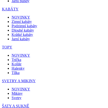
Jarní bundy
KABÁTY
NOVINKY
Zimní kabáty
Podzimní kabáty
Dlouhé kabáty
Krátké kabáty
Jarní kabáty
TOPY
NOVINKY
Trička
Košile
Halenky
Tílka
SVETRY A MIKINY
NOVINKY
Mikiny
Svetry
ŠATY A SUKNĚ