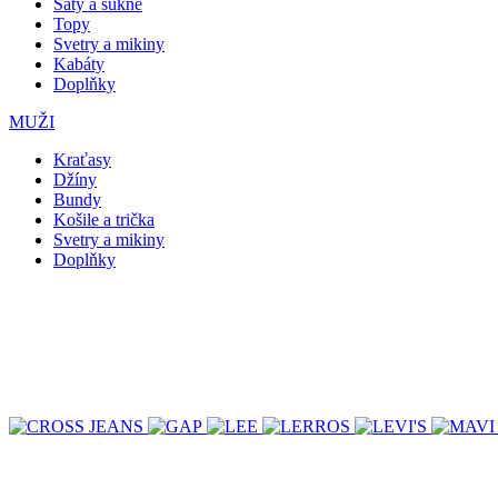
Šaty a sukně
Topy
Svetry a mikiny
Kabáty
Doplňky
MUŽI
Kraťasy
Džíny
Bundy
Košile a trička
Svetry a mikiny
Doplňky