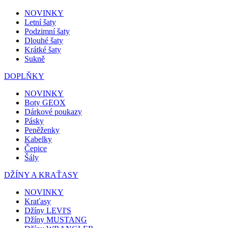
NOVINKY
Letní šaty
Podzimní šaty
Dlouhé šaty
Krátké šaty
Sukně
DOPLŇKY
NOVINKY
Boty GEOX
Dárkové poukazy
Pásky
Peněženky
Kabelky
Čepice
Šály
DŽÍNY A KRAŤASY
NOVINKY
Kraťasy
Džíny LEVI'S
Džíny MUSTANG