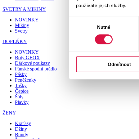
používáte jejich služby.
SVETRY A MIKINY
NOVINKY
Výběr
Mikiny
Nutné
souhlasu
Svetry
DOPLŇKY
NOVINKY
Boty GEOX
Dárkové poukazy
Odmítnout
Pánské spodní prádlo
Pásky
Peněženky
Tašky
Čepice
Šály
Plavky
ŽENY
Kraťasy
Džíny
Bundy