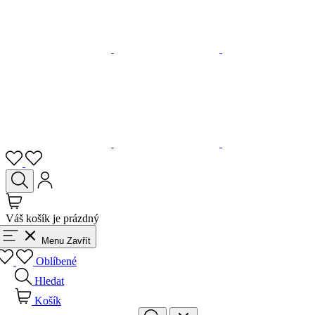
Váš košík je prázdný
Menu
Zavřít
Oblíbené
Hledat
Košík