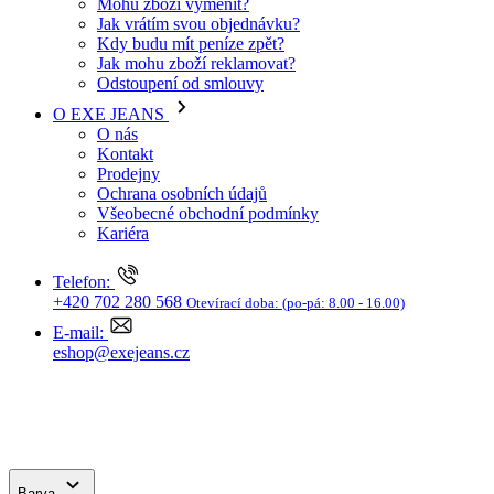
Kdy budu mít peníze zpět?
Jak mohu zboží reklamovat?
Odstoupení od smlouvy
O EXE JEANS
O nás
Kontakt
Prodejny
Ochrana osobních údajů
Všeobecné obchodní podmínky
Kariéra
Telefon:
+420 702 280 568
Otevírací doba:
(po-pá: 8.00 - 16.00)
E-mail:
eshop@exejeans.cz
Barva
Vyhledat