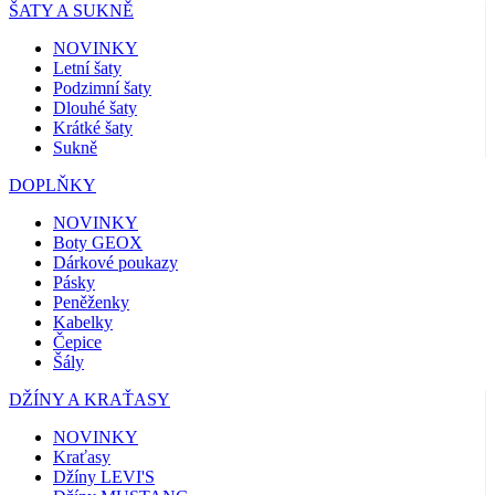
ŠATY A SUKNĚ
NOVINKY
Letní šaty
Podzimní šaty
Dlouhé šaty
Krátké šaty
Sukně
DOPLŇKY
NOVINKY
Boty GEOX
Dárkové poukazy
Pásky
Peněženky
Kabelky
Čepice
Šály
DŽÍNY A KRAŤASY
NOVINKY
Kraťasy
Džíny LEVI'S