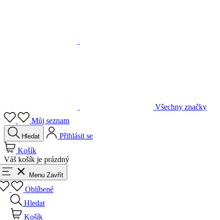
Všechny značky
Můj seznam
Přihlásit se
Hledat
Košík
Váš košík je prázdný
Menu
Zavřít
Oblíbené
Hledat
Košík