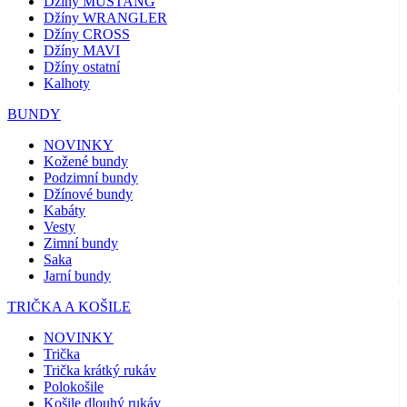
Džíny MUSTANG
Džíny WRANGLER
Džíny CROSS
Džíny MAVI
Džíny ostatní
Kalhoty
BUNDY
NOVINKY
Kožené bundy
Podzimní bundy
Džínové bundy
Kabáty
Vesty
Zimní bundy
Saka
Jarní bundy
TRIČKA A KOŠILE
NOVINKY
Trička
Trička krátký rukáv
Polokošile
Košile dlouhý rukáv