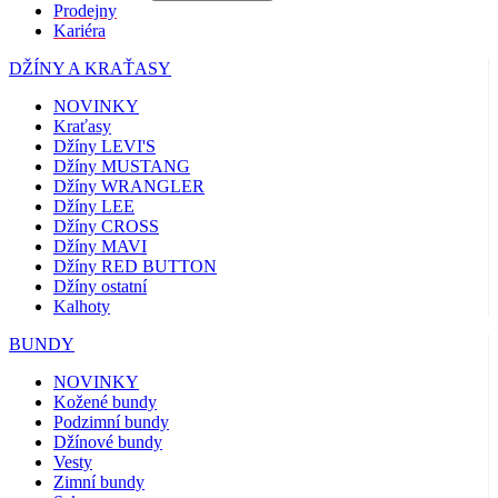
Prodejny
Kariéra
DŽÍNY A KRAŤASY
NOVINKY
Kraťasy
Džíny LEVI'S
Džíny MUSTANG
Džíny WRANGLER
Džíny LEE
Džíny CROSS
Džíny MAVI
Džíny RED BUTTON
Džíny ostatní
Kalhoty
BUNDY
NOVINKY
Kožené bundy
Podzimní bundy
Džínové bundy
Vesty
Zimní bundy