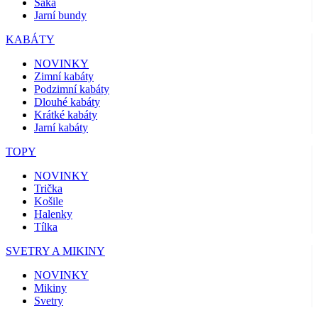
Saka
Jarní bundy
KABÁTY
NOVINKY
Zimní kabáty
Podzimní kabáty
Dlouhé kabáty
Krátké kabáty
Jarní kabáty
TOPY
NOVINKY
Trička
Košile
Halenky
Tílka
SVETRY A MIKINY
NOVINKY
Mikiny
Svetry