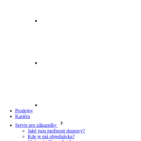
Prodejny
Kariéra
Servis pro zákazníky
Jaké jsou možnosti dopravy?
Kde je má objednávka?
Mohu zboží vyměnit?
Jak vrátím svou objednávku?