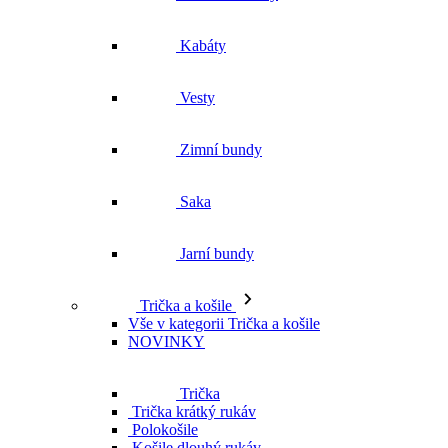
Kabáty
Vesty
Zimní bundy
Saka
Jarní bundy
Trička a košile
Vše v kategorii Trička a košile
NOVINKY
Trička
Trička krátký rukáv
Polokošile
Košile dlouhý rukáv