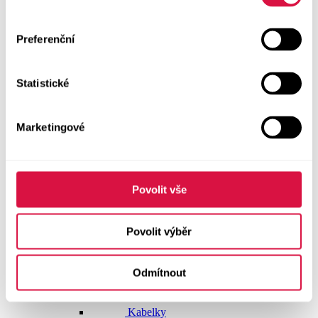
Dlouhé šaty
Preferenční
Krátké šaty
Statistické
Sukně
Doplňky
Marketingové
Vše v kategorii Doplňky
NOVINKY
Boty GEOX
Povolit vše
Dárkové poukazy
Povolit výběr
Pásky
Odmítnout
Peněženky
Kabelky