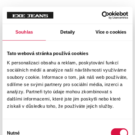
Tílka
Svetry a mikiny
Vše v kategorii Svetry a mikiny
Souhlas
Detaily
Více o cookies
NOVINKY
Mikiny
Tato webová stránka používá cookies
K personalizaci obsahu a reklam, poskytování funkcí
Svetry
sociálních médií a analýze naší návštěvnosti využíváme
soubory cookie. Informace o tom, jak náš web používáte,
Šaty a sukně
sdílíme se svými partnery pro sociální média, inzerci a
Vše v kategorii Šaty a sukně
analýzy. Partneři tyto údaje mohou zkombinovat s
NOVINKY
dalšími informacemi, které jste jim poskytli nebo které
získali v důsledku toho, že používáte jejich služby.
Letní šaty
Podzimní šaty
Výběr
Nutné
souhlasu