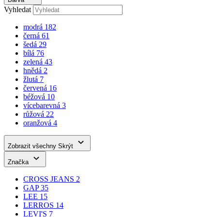
modrá
182
černá
61
šedá
29
bílá
76
zelená
43
hnědá
2
žlutá
7
červená
16
béžová
10
vícebarevná
3
růžová
22
oranžová
4
Zobrazit všechny
Skrýt
Značka
CROSS JEANS
2
GAP
35
LEE
15
LERROS
14
LEVI'S
7
MUSTANG
106
TOM TAILOR
208