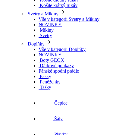
Košile krátký rukáv
Svetry a Mikiny
Vše v kategorii Svetry a Mikiny
NOVINKY
Mikiny
Svetry
Doplňky
Vše v kategorii Doplňky
NOVINKY
Boty GEOX
Dárkové poukazy
Pánské spodní prádlo
Pásky
Peněženky
Tašky
Čepice
Šály
Plavky
Výprodej