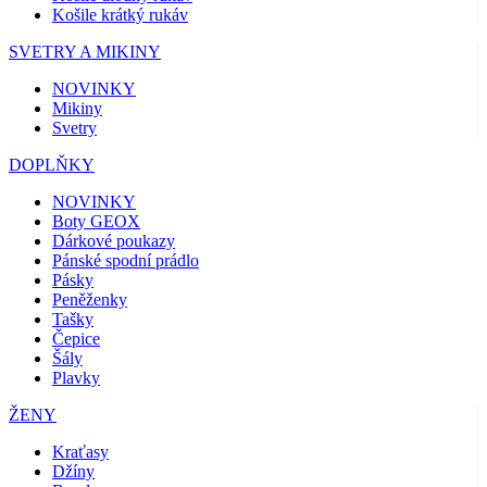
Košile krátký rukáv
SVETRY A MIKINY
NOVINKY
Mikiny
Svetry
DOPLŇKY
NOVINKY
Boty GEOX
Dárkové poukazy
Pánské spodní prádlo
Pásky
Peněženky
Tašky
Čepice
Šály
Plavky
ŽENY
Kraťasy
Džíny