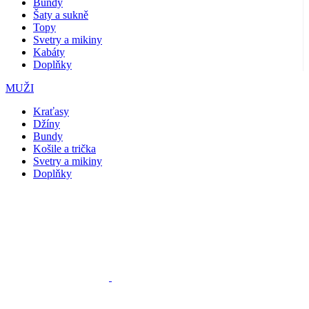
Bundy
Šaty a sukně
Topy
Svetry a mikiny
Kabáty
Doplňky
MUŽI
Kraťasy
Džíny
Bundy
Košile a trička
Svetry a mikiny
Doplňky