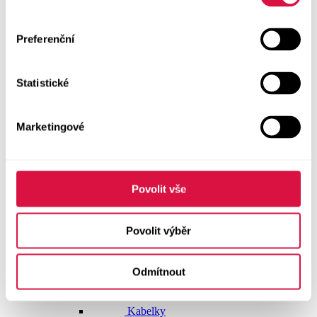
Dlouhé šaty
Preferenční
Krátké šaty
Statistické
Sukně
Doplňky
Marketingové
Vše v kategorii Doplňky
NOVINKY
Boty GEOX
Povolit vše
Dárkové poukazy
Povolit výběr
Pásky
Odmítnout
Peněženky
Kabelky