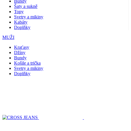
Bundy
Šaty a sukně
Topy
Svetry a mikiny
Kabáty
Doplňky
MUŽI
Kraťasy
Džíny
Bundy
Košile a trička
Svetry a mikiny
Doplňky