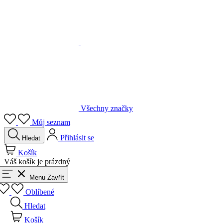
Všechny značky
Můj seznam
Přihlásit se
Hledat
Košík
Váš košík je prázdný
Menu
Zavřít
Oblíbené
Hledat
Košík