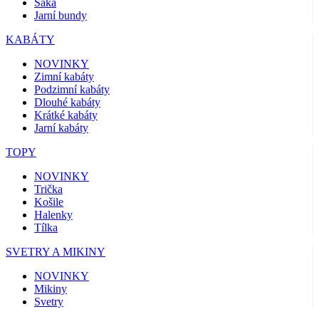
Saka
Jarní bundy
KABÁTY
NOVINKY
Zimní kabáty
Podzimní kabáty
Dlouhé kabáty
Krátké kabáty
Jarní kabáty
TOPY
NOVINKY
Trička
Košile
Halenky
Tílka
SVETRY A MIKINY
NOVINKY
Mikiny
Svetry