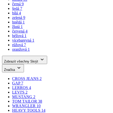
červená
4
béžová
1
vícebarevná
1
růžová
7
oranžová
1
Zobrazit všechny
Skrýt
Značka
CROSS JEANS
2
GAP
7
LERROS
4
LEVI'S
2
MUSTANG
2
TOM TAILOR
38
WRANGLER
10
HEAVY TOOLS
14
Cena
Od
Do
OK