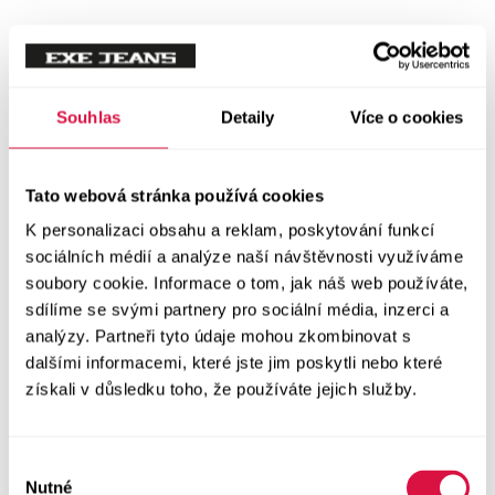
Tílka
Svetry a mikiny
Vše v kategorii Svetry a mikiny
Souhlas
Detaily
Více o cookies
NOVINKY
Mikiny
Tato webová stránka používá cookies
K personalizaci obsahu a reklam, poskytování funkcí
Svetry
sociálních médií a analýze naší návštěvnosti využíváme
soubory cookie. Informace o tom, jak náš web používáte,
Šaty a sukně
sdílíme se svými partnery pro sociální média, inzerci a
Vše v kategorii Šaty a sukně
analýzy. Partneři tyto údaje mohou zkombinovat s
NOVINKY
dalšími informacemi, které jste jim poskytli nebo které
získali v důsledku toho, že používáte jejich služby.
Letní šaty
Podzimní šaty
Výběr
Nutné
souhlasu