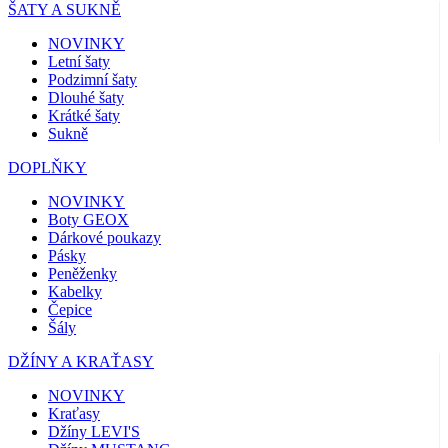
ŠATY A SUKNĚ
NOVINKY
Letní šaty
Podzimní šaty
Dlouhé šaty
Krátké šaty
Sukně
DOPLŇKY
NOVINKY
Boty GEOX
Dárkové poukazy
Pásky
Peněženky
Kabelky
Čepice
Šály
DŽÍNY A KRAŤASY
NOVINKY
Kraťasy
Džíny LEVI'S