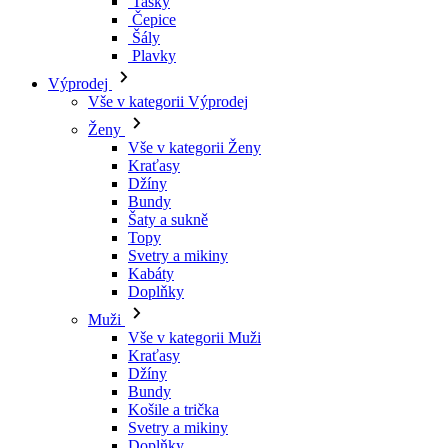
Tašky
Čepice
Šály
Plavky
Výprodej
Vše v kategorii Výprodej
Ženy
Vše v kategorii Ženy
Kraťasy
Džíny
Bundy
Šaty a sukně
Topy
Svetry a mikiny
Kabáty
Doplňky
Muži
Vše v kategorii Muži
Kraťasy
Džíny
Bundy
Košile a trička
Svetry a mikiny
Doplňky