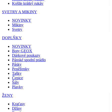
Košile krátký rukáv
SVETRY A MIKINY
NOVINKY
Mikiny
Svetry
DOPLŇKY
NOVINKY
Boty GEOX
Dárkové poukazy
Pánské spodní prádlo
Pásky
Peněženky
Tašky
Čepice
Šály
Plavky
ŽENY
Kraťasy
Džíny