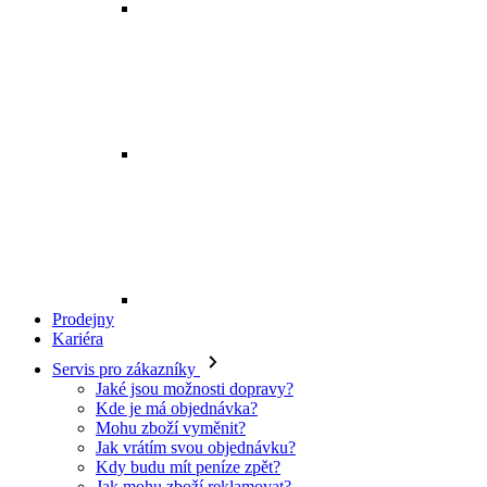
Prodejny
Kariéra
Servis pro zákazníky
Jaké jsou možnosti dopravy?
Kde je má objednávka?
Mohu zboží vyměnit?
Jak vrátím svou objednávku?
Kdy budu mít peníze zpět?
Jak mohu zboží reklamovat?
Odstoupení od smlouvy
O EXE JEANS
O nás
Kontakt
Prodejny