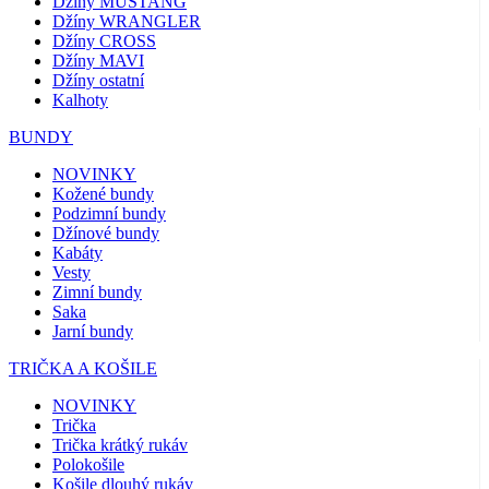
Džíny MUSTANG
Džíny WRANGLER
Džíny CROSS
Džíny MAVI
Džíny ostatní
Kalhoty
BUNDY
NOVINKY
Kožené bundy
Podzimní bundy
Džínové bundy
Kabáty
Vesty
Zimní bundy
Saka
Jarní bundy
TRIČKA A KOŠILE
NOVINKY
Trička
Trička krátký rukáv
Polokošile
Košile dlouhý rukáv