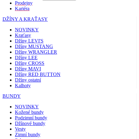
Prodejny
Kariéra
DŽÍNY A KRAŤASY
NOVINKY
Kraťasy
Džíny LEVI'S
Džíny MUSTANG
Džíny WRANGLER
Džíny LEE
Džíny CROSS
Džíny MAVI
Džíny RED BUTTON
Džíny ostatní
Kalhoty
BUNDY
NOVINKY
Kožené bundy
Podzimní bundy
Džínové bundy
Vesty
Zimní bundy