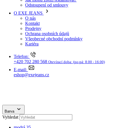
Ochrana osobních údajů
Všeobecné obchodní podmínky
Kariéra
Telefon:
+420 702 280 568
Otevírací doba:
(po-pá: 8.00 - 16.00)
E-mail:
eshop@exejeans.cz
Barva
Vyhledat
modrá
35
černá
9
šedá
7
bílá
4
zelená
9
hnědá
1
žlutá
1