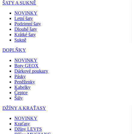
ŠATY A SUKNĚ
NOVINKY
Letní šaty
Podzimní šaty
Dlouhé šaty
Krátké šaty
Sukně
DOPLŇKY
NOVINKY
Boty GEOX
Dárkové poukazy
Pásky
Peněženky
Kabelky
Čepice
Šály
DŽÍNY A KRAŤASY
NOVINKY
Kraťasy
Džíny LEVI'S