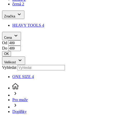
Cena
Od
Do
OK
Velikost
Vyhledat
ONE SIZE
4
Pro muže
Doplňky
Šály
(aktuální stránka)
Pánské šály