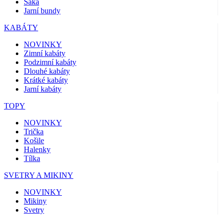
Saka
Jarní bundy
KABÁTY
NOVINKY
Zimní kabáty
Podzimní kabáty
Dlouhé kabáty
Krátké kabáty
Jarní kabáty
TOPY
NOVINKY
Trička
Košile
Halenky
Tílka
SVETRY A MIKINY
NOVINKY
Mikiny
Svetry