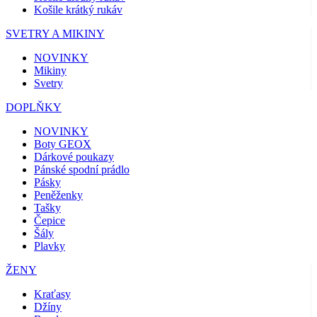
Košile krátký rukáv
SVETRY A MIKINY
NOVINKY
Mikiny
Svetry
DOPLŇKY
NOVINKY
Boty GEOX
Dárkové poukazy
Pánské spodní prádlo
Pásky
Peněženky
Tašky
Čepice
Šály
Plavky
ŽENY
Kraťasy
Džíny