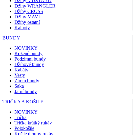
Džíny MUSTANG
Džíny WRANGLER
Džíny CROSS
Džíny MAVI
Džíny ostatní
Kalhoty
BUNDY
NOVINKY
Kožené bundy
Podzimní bundy
Džínové bundy
Kabáty
Vesty
Zimní bundy
Saka
Jarní bundy
TRIČKA A KOŠILE
NOVINKY
Trička
Trička krátký rukáv
Polokošile
Košile dlouhý rukáv