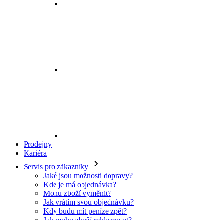
Prodejny
Kariéra
Servis pro zákazníky
Jaké jsou možnosti dopravy?
Kde je má objednávka?
Mohu zboží vyměnit?
Jak vrátím svou objednávku?
Kdy budu mít peníze zpět?
Jak mohu zboží reklamovat?
Odstoupení od smlouvy
O EXE JEANS
O nás
Kontakt
Prodejny