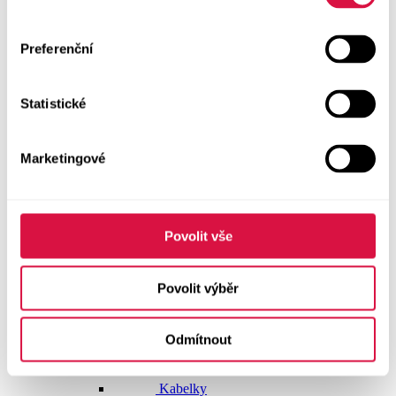
Dlouhé šaty
Preferenční
Krátké šaty
Statistické
Sukně
Doplňky
Marketingové
Vše v kategorii Doplňky
NOVINKY
Boty GEOX
Povolit vše
Dárkové poukazy
Povolit výběr
Pásky
Odmítnout
Peněženky
Kabelky