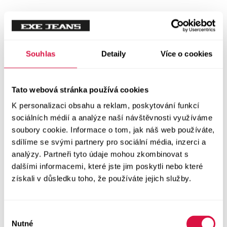
Tílka
Svetry a mikiny
Vše v kategorii Svetry a mikiny
Souhlas
Detaily
Více o cookies
NOVINKY
Mikiny
Tato webová stránka používá cookies
K personalizaci obsahu a reklam, poskytování funkcí
Svetry
sociálních médií a analýze naší návštěvnosti využíváme
soubory cookie. Informace o tom, jak náš web používáte,
Šaty a sukně
sdílíme se svými partnery pro sociální média, inzerci a
Vše v kategorii Šaty a sukně
analýzy. Partneři tyto údaje mohou zkombinovat s
NOVINKY
dalšími informacemi, které jste jim poskytli nebo které
získali v důsledku toho, že používáte jejich služby.
Letní šaty
Podzimní šaty
Výběr
Nutné
souhlasu