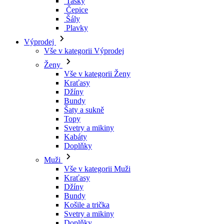
Tašky
Čepice
Šály
Plavky
Výprodej
Vše v kategorii Výprodej
Ženy
Vše v kategorii Ženy
Kraťasy
Džíny
Bundy
Šaty a sukně
Topy
Svetry a mikiny
Kabáty
Doplňky
Muži
Vše v kategorii Muži
Kraťasy
Džíny
Bundy
Košile a trička
Svetry a mikiny
Doplňky