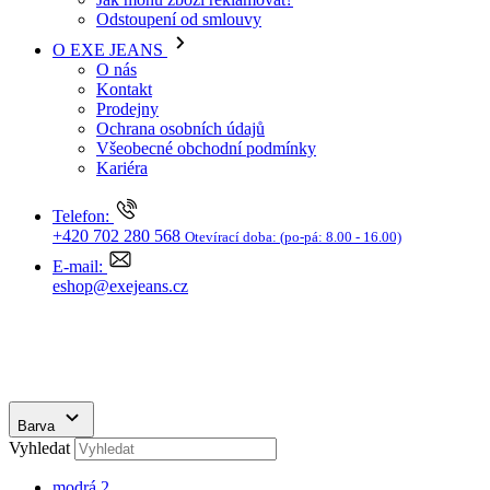
Ochrana osobních údajů
Všeobecné obchodní podmínky
Kariéra
Telefon:
+420 702 280 568
Otevírací doba:
(po-pá: 8.00 - 16.00)
E-mail:
eshop@exejeans.cz
Barva
Vyhledat
modrá
2
černá
2
Značka
HEAVY TOOLS
4