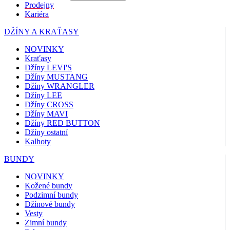
Prodejny
Kariéra
DŽÍNY A KRAŤASY
NOVINKY
Kraťasy
Džíny LEVI'S
Džíny MUSTANG
Džíny WRANGLER
Džíny LEE
Džíny CROSS
Džíny MAVI
Džíny RED BUTTON
Džíny ostatní
Kalhoty
BUNDY
NOVINKY
Kožené bundy
Podzimní bundy
Džínové bundy
Vesty
Zimní bundy