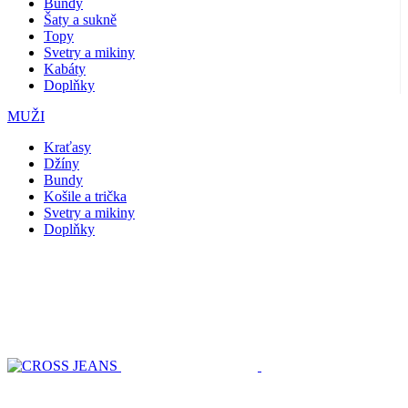
Bundy
Šaty a sukně
Topy
Svetry a mikiny
Kabáty
Doplňky
MUŽI
Kraťasy
Džíny
Bundy
Košile a trička
Svetry a mikiny
Doplňky