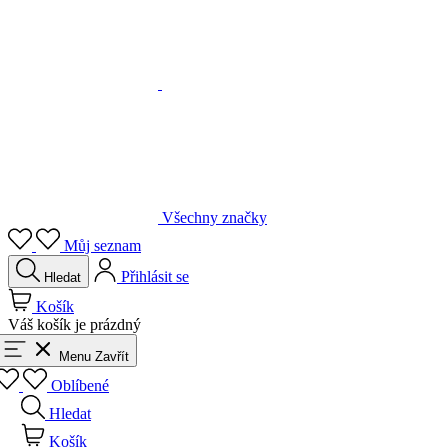
Všechny značky
Můj seznam
Přihlásit se
Hledat
Košík
Váš košík je prázdný
Menu
Zavřít
Oblíbené
Hledat
Košík