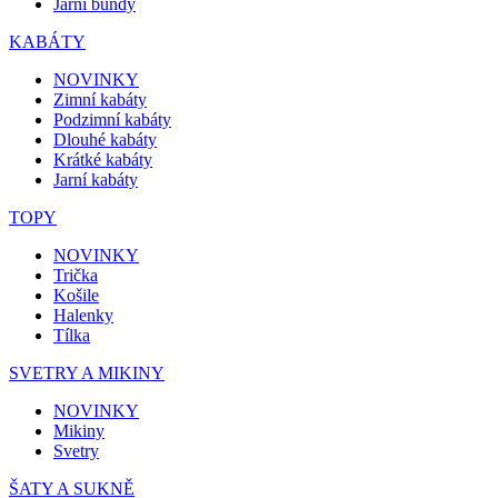
Jarní bundy
KABÁTY
NOVINKY
Zimní kabáty
Podzimní kabáty
Dlouhé kabáty
Krátké kabáty
Jarní kabáty
TOPY
NOVINKY
Trička
Košile
Halenky
Tílka
SVETRY A MIKINY
NOVINKY
Mikiny
Svetry
ŠATY A SUKNĚ