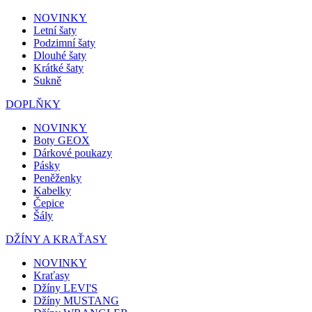
NOVINKY
Letní šaty
Podzimní šaty
Dlouhé šaty
Krátké šaty
Sukně
DOPLŇKY
NOVINKY
Boty GEOX
Dárkové poukazy
Pásky
Peněženky
Kabelky
Čepice
Šály
DŽÍNY A KRAŤASY
NOVINKY
Kraťasy
Džíny LEVI'S
Džíny MUSTANG