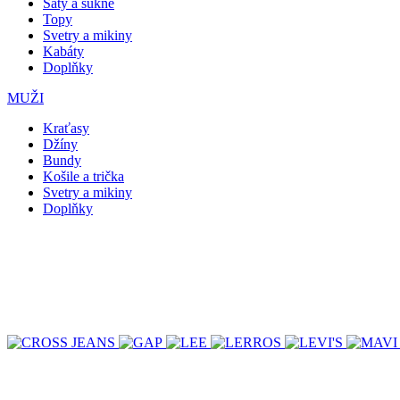
Šaty a sukně
Topy
Svetry a mikiny
Kabáty
Doplňky
MUŽI
Kraťasy
Džíny
Bundy
Košile a trička
Svetry a mikiny
Doplňky