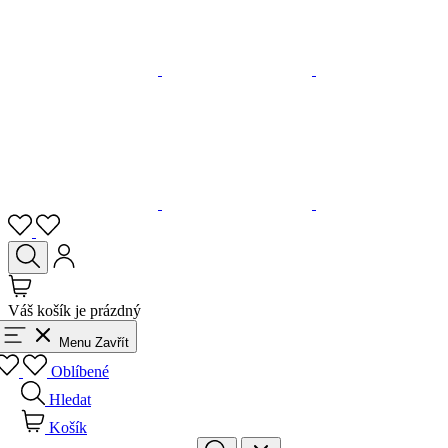
Váš košík je prázdný
Menu
Zavřít
Oblíbené
Hledat
Košík