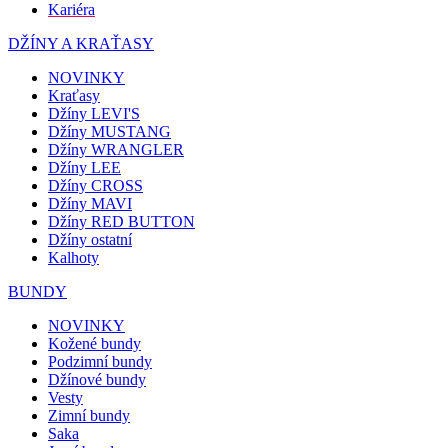
Kariéra
DŽÍNY A KRAŤASY
NOVINKY
Kraťasy
Džíny LEVI'S
Džíny MUSTANG
Džíny WRANGLER
Džíny LEE
Džíny CROSS
Džíny MAVI
Džíny RED BUTTON
Džíny ostatní
Kalhoty
BUNDY
NOVINKY
Kožené bundy
Podzimní bundy
Džínové bundy
Vesty
Zimní bundy
Saka