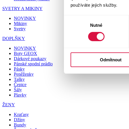
používáte jejich služby.
SVETRY A MIKINY
NOVINKY
Výběr
Mikiny
Nutné
souhlasu
Svetry
DOPLŇKY
NOVINKY
Boty GEOX
Dárkové poukazy
Odmítnout
Pánské spodní prádlo
Pásky
Peněženky
Tašky
Čepice
Šály
Plavky
ŽENY
Kraťasy
Džíny
Bundy