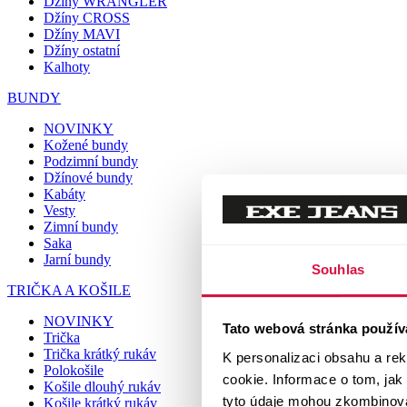
Džíny WRANGLER
Džíny CROSS
Džíny MAVI
Džíny ostatní
Kalhoty
BUNDY
NOVINKY
Kožené bundy
Podzimní bundy
Džínové bundy
Kabáty
Vesty
Zimní bundy
Saka
Jarní bundy
Souhlas
TRIČKA A KOŠILE
NOVINKY
Tato webová stránka použív
Trička
Trička krátký rukáv
K personalizaci obsahu a re
Polokošile
cookie. Informace o tom, jak
Košile dlouhý rukáv
tyto údaje mohou zkombinovat
Košile krátký rukáv