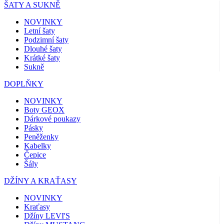
ŠATY A SUKNĚ
NOVINKY
Letní šaty
Podzimní šaty
Dlouhé šaty
Krátké šaty
Sukně
DOPLŇKY
NOVINKY
Boty GEOX
Dárkové poukazy
Pásky
Peněženky
Kabelky
Čepice
Šály
DŽÍNY A KRAŤASY
NOVINKY
Kraťasy
Džíny LEVI'S