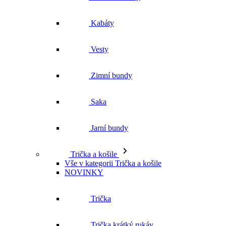
Zimní bundy
Saka
Jarní bundy
Trička a košile
Vše v kategorii Trička a košile
NOVINKY
Trička
Trička krátký rukáv
Polokošile
Košile dlouhý rukáv