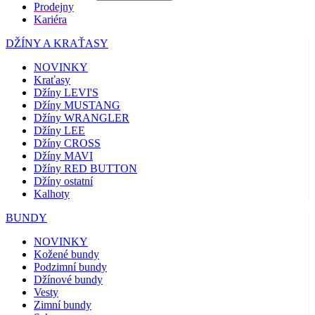
Prodejny
Kariéra
DŽÍNY A KRAŤASY
NOVINKY
Kraťasy
Džíny LEVI'S
Džíny MUSTANG
Džíny WRANGLER
Džíny LEE
Džíny CROSS
Džíny MAVI
Džíny RED BUTTON
Džíny ostatní
Kalhoty
BUNDY
NOVINKY
Kožené bundy
Podzimní bundy
Džínové bundy
Vesty
Zimní bundy