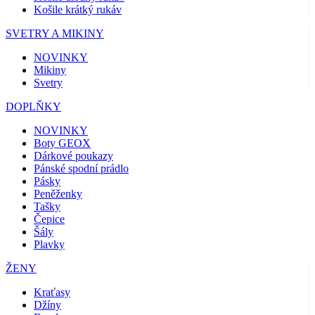
Košile krátký rukáv
SVETRY A MIKINY
NOVINKY
Mikiny
Svetry
DOPLŇKY
NOVINKY
Boty GEOX
Dárkové poukazy
Pánské spodní prádlo
Pásky
Peněženky
Tašky
Čepice
Šály
Plavky
ŽENY
Kraťasy
Džíny