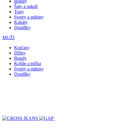
Bundy
Šaty a sukně
Topy
Svetry a mikiny
Kabáty
Doplňky
MUŽI
Kraťasy
Džíny
Bundy
Košile a trička
Svetry a mikiny
Doplňky