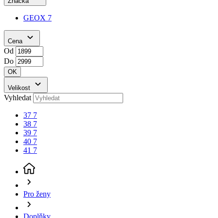
38
7
39
7
40
7
41
7
Pro ženy
Doplňky
Boty GEOX
(aktuální stránka)
Dámské boty GEOX
Barva
Značka
Cena
Velikost