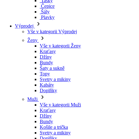
Vše v kategorii Ženy
Kraťasy
Džíny
Bundy
Šaty a sukně
Topy
Svetry a mikiny
Kabáty
Doplňky
Muži
Vše v kategorii Muži
Kraťasy
Džíny
Bundy
Košile a trička
Svetry a mikiny
Doplňky
Značky
Všechny značky Značky