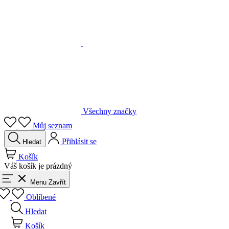
Všechny značky
Můj seznam
Přihlásit se
Hledat
Košík
Váš košík je prázdný
Menu
Zavřít
Oblíbené
Hledat
Košík
Přihlásit se
Zpět