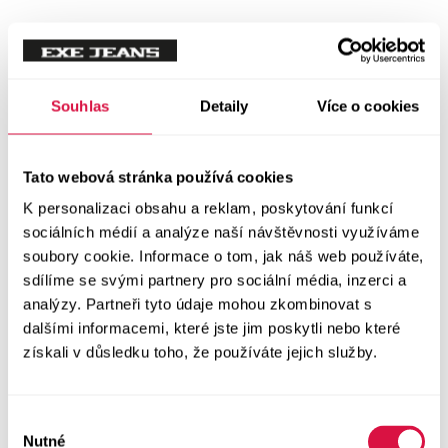
Mikiny
Svetry
Souhlas
Detaily
Více o cookies
Šaty a sukně
Vše v kategorii Šaty a sukně
Tato webová stránka používá cookies
NOVINKY
K personalizaci obsahu a reklam, poskytování funkcí
Letní šaty
sociálních médií a analýze naší návštěvnosti využíváme
soubory cookie. Informace o tom, jak náš web používáte,
sdílíme se svými partnery pro sociální média, inzerci a
Podzimní šaty
analýzy. Partneři tyto údaje mohou zkombinovat s
dalšími informacemi, které jste jim poskytli nebo které
Dlouhé šaty
získali v důsledku toho, že používáte jejich služby.
Krátké šaty
Výběr
Sukně
Nutné
souhlasu