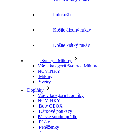
Košile krátký rukáv
Svetry a Mikiny
Vše v kategorii Svetry a Mikiny
NOVINKY
Mikiny
Svetry
Doplňky
Vše v kategorii Doplňky
NOVINKY
Boty GEOX
Dárkové poukazy
Pánské spodní prádlo
Pásky
Peněženky
Tašky
Čepice
Šály
Plavky
Výprodej
Vše v kategorii Výprodej
Ženy