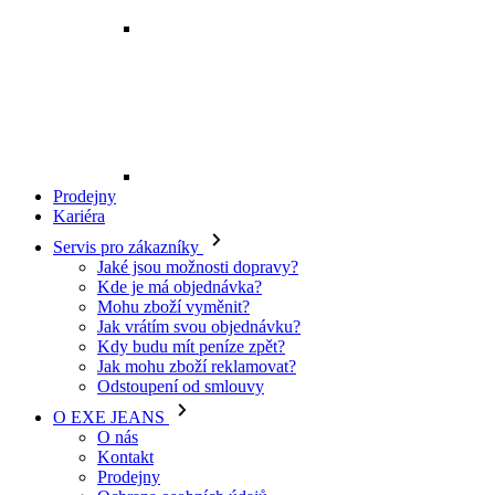
Kde je má objednávka?
Mohu zboží vyměnit?
Jak vrátím svou objednávku?
Kdy budu mít peníze zpět?
Jak mohu zboží reklamovat?
Odstoupení od smlouvy
O EXE JEANS
O nás
Kontakt
Prodejny
Ochrana osobních údajů
Všeobecné obchodní podmínky
Kariéra
Telefon:
+420 702 280 568
Otevírací doba:
(po-pá: 8.00 - 16.00)
E-mail:
eshop@exejeans.cz