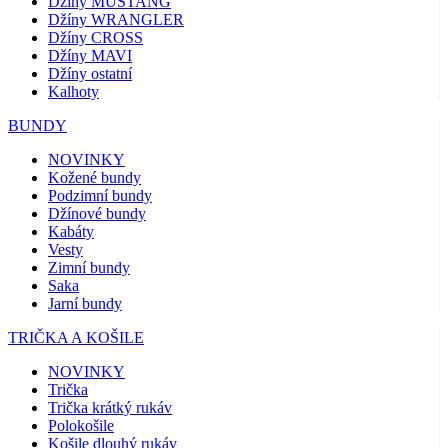
Džíny MUSTANG
Džíny WRANGLER
Džíny CROSS
Džíny MAVI
Džíny ostatní
Kalhoty
BUNDY
NOVINKY
Kožené bundy
Podzimní bundy
Džínové bundy
Kabáty
Vesty
Zimní bundy
Saka
Jarní bundy
TRIČKA A KOŠILE
NOVINKY
Trička
Trička krátký rukáv
Polokošile
Košile dlouhý rukáv