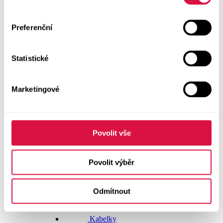
Doplňky
Preferenční
Vše v kategorii Doplňky
NOVINKY
Statistické
Boty GEOX
Dárkové poukazy
Marketingové
Pásky
Peněženky
Povolit vše
Kabelky
Povolit výběr
Čepice
Odmítnout
Šály
Pro muže