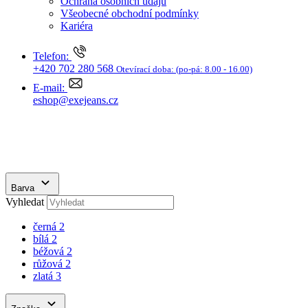
Barva
Vyhledat
černá
2
bílá
2
béžová
2
růžová
2
zlatá
3
Značka
GEOX
7
Cena
Od
Do
OK
Velikost
Vyhledat
37
7