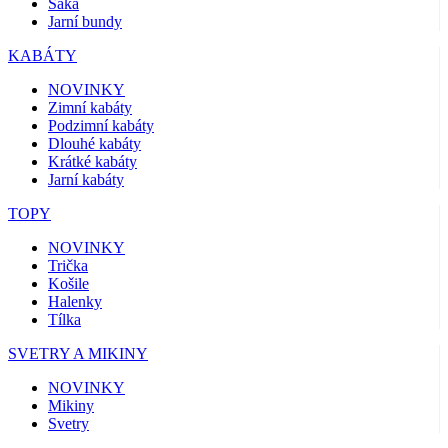
Saka
Jarní bundy
KABÁTY
NOVINKY
Zimní kabáty
Podzimní kabáty
Dlouhé kabáty
Krátké kabáty
Jarní kabáty
TOPY
NOVINKY
Trička
Košile
Halenky
Tílka
SVETRY A MIKINY
NOVINKY
Mikiny
Svetry