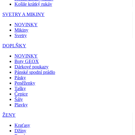
Košile krátký rukáv
SVETRY A MIKINY
NOVINKY
Mikiny
Svetry
DOPLŇKY
NOVINKY
Boty GEOX
Dárkové poukazy
Pánské spodní prádlo
Pásky
Peněženky
Tašky
Čepice
Šály
Plavky
ŽENY
Kraťasy
Džíny