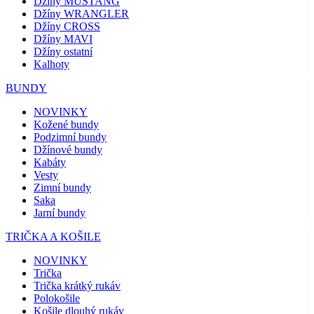
Džíny MUSTANG
Džíny WRANGLER
Džíny CROSS
Džíny MAVI
Džíny ostatní
Kalhoty
BUNDY
NOVINKY
Kožené bundy
Podzimní bundy
Džínové bundy
Kabáty
Vesty
Zimní bundy
Saka
Jarní bundy
TRIČKA A KOŠILE
NOVINKY
Trička
Trička krátký rukáv
Polokošile
Košile dlouhý rukáv