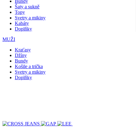
Bundy
Šaty a sukně
Topy
Svetry a mikiny
Kabáty
Doplňky
MUŽI
Kraťasy
Džíny
Bundy
Košile a trička
Svetry a mikiny
Doplňky