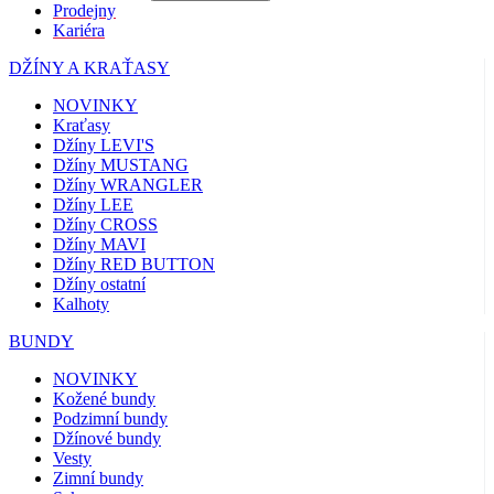
Prodejny
Kariéra
DŽÍNY A KRAŤASY
NOVINKY
Kraťasy
Džíny LEVI'S
Džíny MUSTANG
Džíny WRANGLER
Džíny LEE
Džíny CROSS
Džíny MAVI
Džíny RED BUTTON
Džíny ostatní
Kalhoty
BUNDY
NOVINKY
Kožené bundy
Podzimní bundy
Džínové bundy
Vesty
Zimní bundy