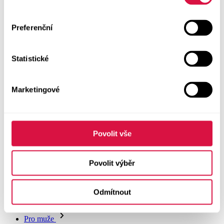
Boty GEOX
Dárkové poukazy
Preferenční
Pásky
Statistické
Peněženky
Marketingové
Kabelky
Čepice
Povolit vše
Šály
Pro muže
Povolit výběr
Vše v kategorii Pro muže
Odmítnout
Džíny a kraťasy
Vše v kategorii Džíny a kraťasy
NOVINKY