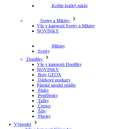
Mikiny
Svetry
Doplňky
Vše v kategorii Doplňky
NOVINKY
Boty GEOX
Dárkové poukazy
Pánské spodní prádlo
Pásky
Peněženky
Tašky
Čepice
Šály
Plavky
Výprodej
Vše v kategorii Výprodej
Ženy
Vše v kategorii Ženy
Kraťasy
Džíny
Bundy