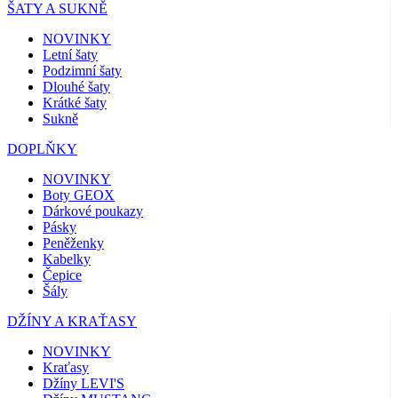
ŠATY A SUKNĚ
NOVINKY
Letní šaty
Podzimní šaty
Dlouhé šaty
Krátké šaty
Sukně
DOPLŇKY
NOVINKY
Boty GEOX
Dárkové poukazy
Pásky
Peněženky
Kabelky
Čepice
Šály
DŽÍNY A KRAŤASY
NOVINKY
Kraťasy
Džíny LEVI'S