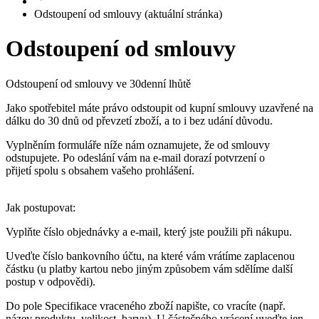
Uveďte číslo bankovního účtu, na které vám vrátíme zaplacenou
částku (u platby kartou nebo jiným způsobem vám sdělíme další
postup v odpovědi).
Do pole Specifikace vraceného zboží napište, co vracíte (např.
název produktu, velikost, barvu). U částečného vrácení uveďte jen
položky, které posíláte zpět.
Volitelně přiložte fotografii nebo dokument (např. štítek, potvrzení o
převzetí).
Klikněte na Odeslat odstoupení od smlouvy.
Zboží nám prosím zašlete zpět nejpozději do 7 dnů od odeslání
tohoto formuláře (pokud vám nepošleme jinou lhůtu v odpovědi).
Náklady na vrácení hradíte vy, pokud jsme vás o tom předem
výslovně neinformovali jinak.
Co se stane po odeslání
Na váš e-mail obdržíte automatické potvrzení, že jsme odstoupení
přijali.
Náš tým vaši žádost zpracuje a ozve se vám e-mailem s dalšími
kroky (kam zboží poslat, kdy čekat vrácení peněz apod.).