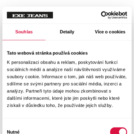
Šaty a sukně
Vše v kategorii Šaty a sukně
NOVINKY
Souhlas
Detaily
Více o cookies
Letní šaty
Podzimní šaty
Tato webová stránka používá cookies
K personalizaci obsahu a reklam, poskytování funkcí
Dlouhé šaty
sociálních médií a analýze naší návštěvnosti využíváme
soubory cookie. Informace o tom, jak náš web používáte,
Krátké šaty
sdílíme se svými partnery pro sociální média, inzerci a
analýzy. Partneři tyto údaje mohou zkombinovat s
Sukně
dalšími informacemi, které jste jim poskytli nebo které
získali v důsledku toho, že používáte jejich služby.
Doplňky
Vše v kategorii Doplňky
NOVINKY
Výběr
Nutné
souhlasu