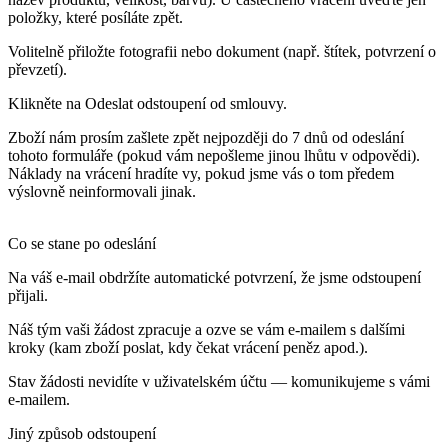
Stav žádosti nevidíte v uživatelském účtu — komunikujeme s vámi
e-mailem.
Jiný způsob odstoupení
Odstoupení můžete uplatnit i písemně (e-mailem na adresu
uvedenou v kontaktech) nebo formulářem pro odstoupení, který je
součástí obchodních podmínek. Online formulář je pro vás
nejjednodušší cesta — splňuje požadavky platné od června 2026.
ODSTOUPENÍ OD SMLOUVY
Servis pro zákazníky
+420 702 280 568
(po-pá: 8.00 - 16.00)
eshop@exejeans.cz
Propojte se s námi