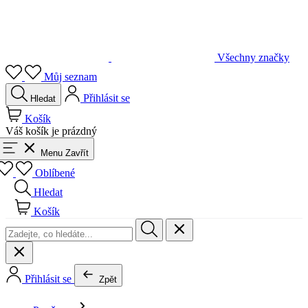
Přihlásit se
Hledat
Košík
Váš košík je prázdný
Menu
Zavřít
Oblíbené
Hledat
Košík
Přihlásit se
Zpět
Pro ženy
Vše v kategorii Pro ženy
Džíny a kraťasy
Vše v kategorii Džíny a kraťasy
NOVINKY