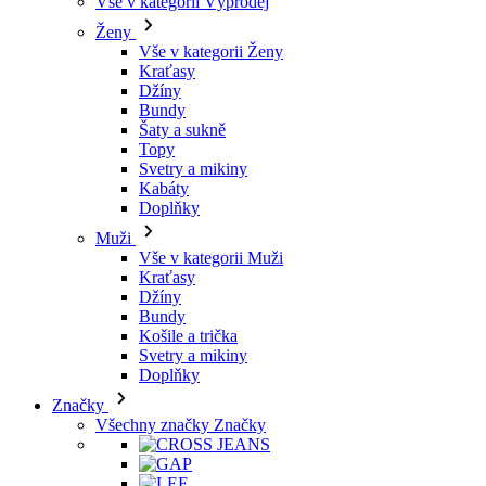
Šaty a sukně
Topy
Svetry a mikiny
Kabáty
Doplňky
Muži
Vše v kategorii Muži
Kraťasy
Džíny
Bundy
Košile a trička
Svetry a mikiny
Doplňky
Značky
Všechny značky Značky