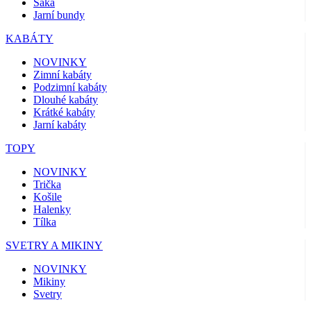
Saka
Jarní bundy
KABÁTY
NOVINKY
Zimní kabáty
Podzimní kabáty
Dlouhé kabáty
Krátké kabáty
Jarní kabáty
TOPY
NOVINKY
Trička
Košile
Halenky
Tílka
SVETRY A MIKINY
NOVINKY
Mikiny
Svetry