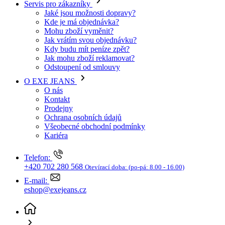
E-mail:
eshop@exejeans.cz
Odstoupení od smlouvy
(aktuální stránka)
Odstoupení od smlouvy
Odstoupení od smlouvy ve 30denní lhůtě
Jako spotřebitel máte právo odstoupit od kupní smlouvy uzavřené na
dálku do 30 dnů od převzetí zboží, a to i bez udání důvodu.
Vyplněním formuláře níže nám oznamujete, že od smlouvy
odstupujete. Po odeslání vám na e-mail dorazí potvrzení o
přijetí spolu s obsahem vašeho prohlášení.
Jak postupovat:
Vyplňte číslo objednávky a e-mail, který jste použili při nákupu.