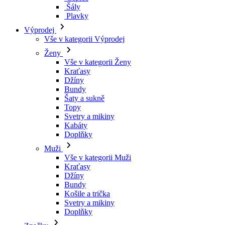
Šály
Plavky
Výprodej
Vše v kategorii Výprodej
Ženy
Vše v kategorii Ženy
Kraťasy
Džíny
Bundy
Šaty a sukně
Topy
Svetry a mikiny
Kabáty
Doplňky
Muži
Vše v kategorii Muži
Kraťasy
Džíny
Bundy
Košile a trička
Svetry a mikiny
Doplňky