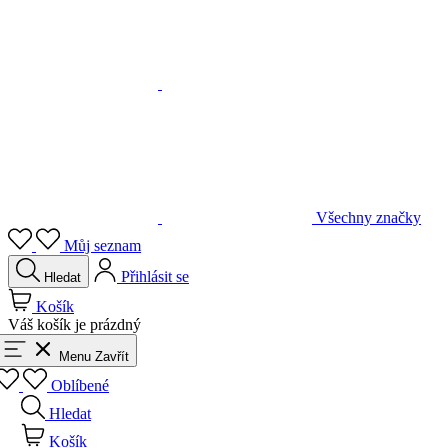
Všechny značky
Můj seznam
Přihlásit se
Hledat
Košík
Váš košík je prázdný
Menu
Zavřít
Oblíbené
Hledat
Košík