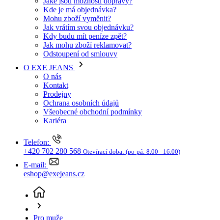
Jaké jsou možnosti dopravy?
Kde je má objednávka?
Mohu zboží vyměnit?
Jak vrátím svou objednávku?
Kdy budu mít peníze zpět?
Jak mohu zboží reklamovat?
Odstoupení od smlouvy
O EXE JEANS
O nás
Kontakt
Prodejny
Ochrana osobních údajů
Všeobecné obchodní podmínky
Kariéra
Telefon:
+420 702 280 568
Otevírací doba:
(po-pá: 8.00 - 16.00)
E-mail:
eshop@exejeans.cz
Pro muže