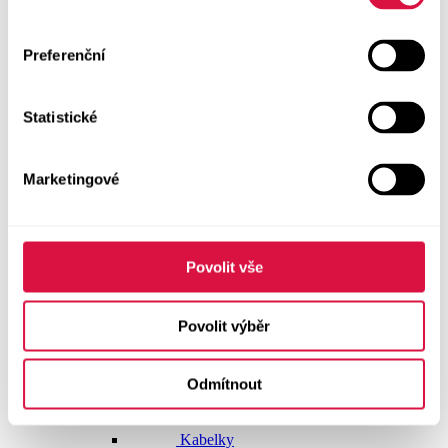
Dlouhé šaty
Preferenční
Krátké šaty
Statistické
Sukně
Doplňky
Marketingové
Vše v kategorii Doplňky
NOVINKY
Boty GEOX
Povolit vše
Dárkové poukazy
Povolit výběr
Pásky
Odmítnout
Peněženky
Kabelky