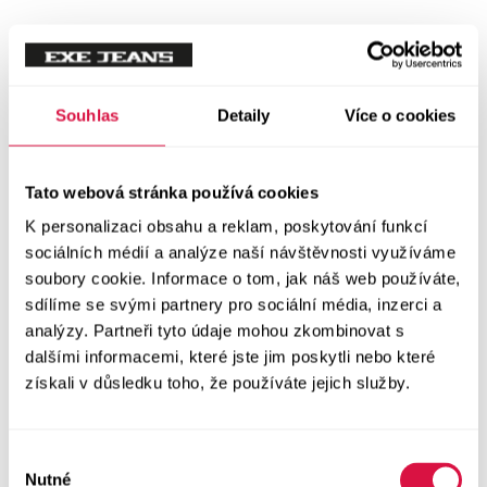
Tílka
Svetry a mikiny
Vše v kategorii Svetry a mikiny
Souhlas
Detaily
Více o cookies
NOVINKY
Mikiny
Tato webová stránka používá cookies
K personalizaci obsahu a reklam, poskytování funkcí
Svetry
sociálních médií a analýze naší návštěvnosti využíváme
soubory cookie. Informace o tom, jak náš web používáte,
Šaty a sukně
sdílíme se svými partnery pro sociální média, inzerci a
Vše v kategorii Šaty a sukně
analýzy. Partneři tyto údaje mohou zkombinovat s
NOVINKY
dalšími informacemi, které jste jim poskytli nebo které
získali v důsledku toho, že používáte jejich služby.
Letní šaty
Podzimní šaty
Výběr
Nutné
souhlasu