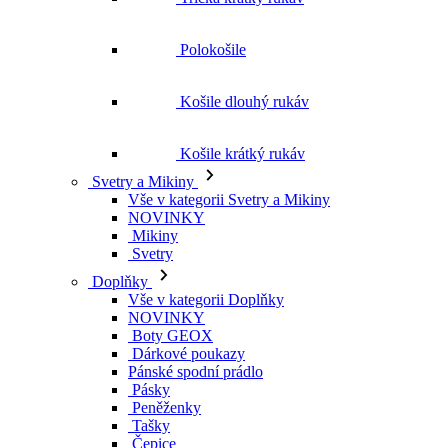
Polokošile
Košile dlouhý rukáv
Košile krátký rukáv
Svetry a Mikiny
Vše v kategorii Svetry a Mikiny
NOVINKY
Mikiny
Svetry
Doplňky
Vše v kategorii Doplňky
NOVINKY
Boty GEOX
Dárkové poukazy
Pánské spodní prádlo
Pásky
Peněženky
Tašky
Čepice