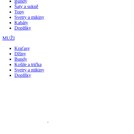
Bundy
Šaty a sukně
Topy
Svetry a mikiny
Kabáty
Doplňky
MUŽI
Kraťasy
Džíny
Bundy
Košile a trička
Svetry a mikiny
Doplňky