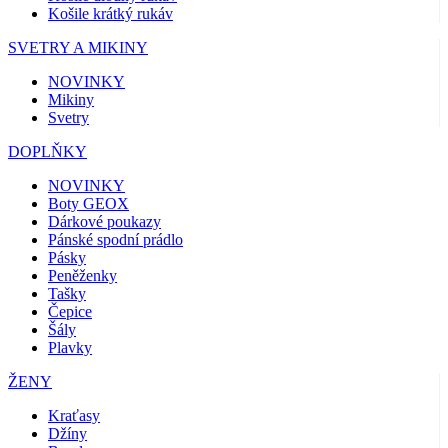
Košile krátký rukáv
SVETRY A MIKINY
NOVINKY
Mikiny
Svetry
DOPLŇKY
NOVINKY
Boty GEOX
Dárkové poukazy
Pánské spodní prádlo
Pásky
Peněženky
Tašky
Čepice
Šály
Plavky
ŽENY
Kraťasy
Džíny