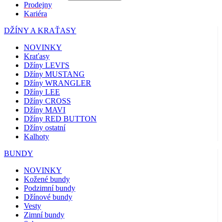
Prodejny
Kariéra
DŽÍNY A KRAŤASY
NOVINKY
Kraťasy
Džíny LEVI'S
Džíny MUSTANG
Džíny WRANGLER
Džíny LEE
Džíny CROSS
Džíny MAVI
Džíny RED BUTTON
Džíny ostatní
Kalhoty
BUNDY
NOVINKY
Kožené bundy
Podzimní bundy
Džínové bundy
Vesty
Zimní bundy