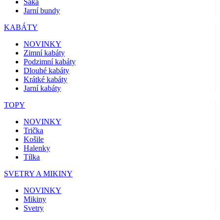
Saka
Jarní bundy
KABÁTY
NOVINKY
Zimní kabáty
Podzimní kabáty
Dlouhé kabáty
Krátké kabáty
Jarní kabáty
TOPY
NOVINKY
Trička
Košile
Halenky
Tílka
SVETRY A MIKINY
NOVINKY
Mikiny
Svetry