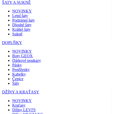
ŠATY A SUKNĚ
NOVINKY
Letní šaty
Podzimní šaty
Dlouhé šaty
Krátké šaty
Sukně
DOPLŇKY
NOVINKY
Boty GEOX
Dárkové poukazy
Pásky
Peněženky
Kabelky
Čepice
Šály
DŽÍNY A KRAŤASY
NOVINKY
Kraťasy
Džíny LEVI'S