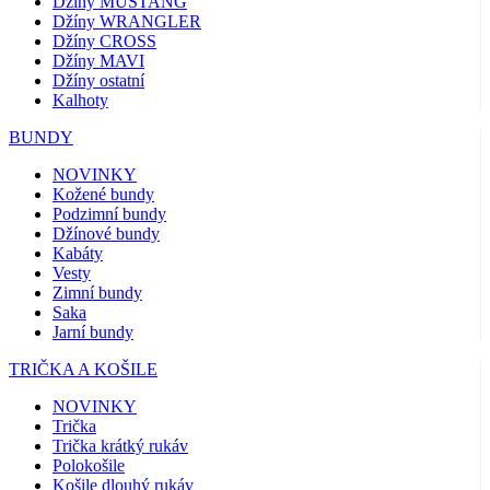
Džíny MUSTANG
Džíny WRANGLER
Džíny CROSS
Džíny MAVI
Džíny ostatní
Kalhoty
BUNDY
NOVINKY
Kožené bundy
Podzimní bundy
Džínové bundy
Kabáty
Vesty
Zimní bundy
Saka
Jarní bundy
TRIČKA A KOŠILE
NOVINKY
Trička
Trička krátký rukáv
Polokošile
Košile dlouhý rukáv