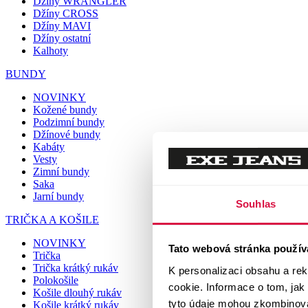
Džíny WRANGLER
Džíny CROSS
Džíny MAVI
Džíny ostatní
Kalhoty
BUNDY
NOVINKY
Kožené bundy
Podzimní bundy
Džínové bundy
Kabáty
Vesty
Zimní bundy
Saka
Jarní bundy
Souhlas
TRIČKA A KOŠILE
NOVINKY
Tato webová stránka použív
Trička
Trička krátký rukáv
K personalizaci obsahu a re
Polokošile
cookie. Informace o tom, jak
Košile dlouhý rukáv
tyto údaje mohou zkombinovat
Košile krátký rukáv