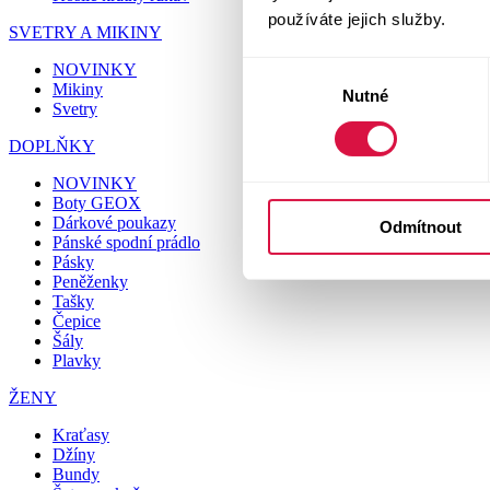
používáte jejich služby.
SVETRY A MIKINY
NOVINKY
Výběr
Mikiny
Nutné
souhlasu
Svetry
DOPLŇKY
NOVINKY
Boty GEOX
Dárkové poukazy
Odmítnout
Pánské spodní prádlo
Pásky
Peněženky
Tašky
Čepice
Šály
Plavky
ŽENY
Kraťasy
Džíny
Bundy