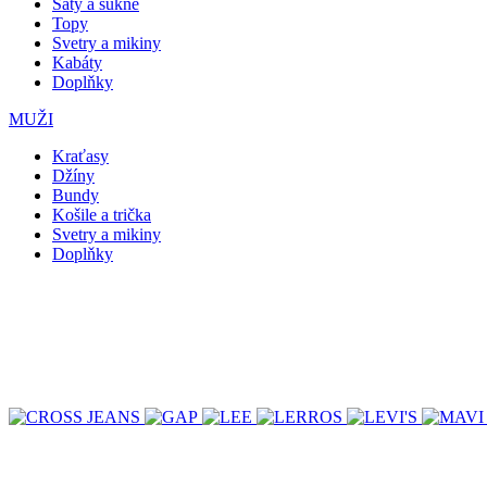
Šaty a sukně
Topy
Svetry a mikiny
Kabáty
Doplňky
MUŽI
Kraťasy
Džíny
Bundy
Košile a trička
Svetry a mikiny
Doplňky