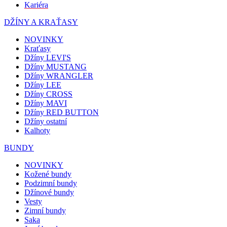
Kariéra
DŽÍNY A KRAŤASY
NOVINKY
Kraťasy
Džíny LEVI'S
Džíny MUSTANG
Džíny WRANGLER
Džíny LEE
Džíny CROSS
Džíny MAVI
Džíny RED BUTTON
Džíny ostatní
Kalhoty
BUNDY
NOVINKY
Kožené bundy
Podzimní bundy
Džínové bundy
Vesty
Zimní bundy
Saka