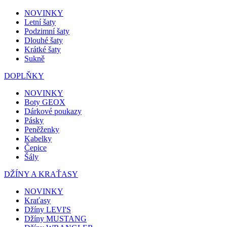
NOVINKY
Letní šaty
Podzimní šaty
Dlouhé šaty
Krátké šaty
Sukně
DOPLŇKY
NOVINKY
Boty GEOX
Dárkové poukazy
Pásky
Peněženky
Kabelky
Čepice
Šály
DŽÍNY A KRAŤASY
NOVINKY
Kraťasy
Džíny LEVI'S
Džíny MUSTANG