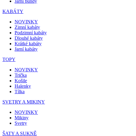
Jarní bundy
KABÁTY
NOVINKY
Zimní kabáty
Podzimní kabáty
Dlouhé kabáty
Krátké kabáty
Jarní kabáty
TOPY
NOVINKY
Trička
Košile
Halenky
Tílka
SVETRY A MIKINY
NOVINKY
Mikiny
Svetry
ŠATY A SUKNĚ