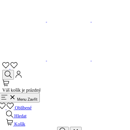
Váš košík je prázdný
Menu
Zavřít
Oblíbené
Hledat
Košík