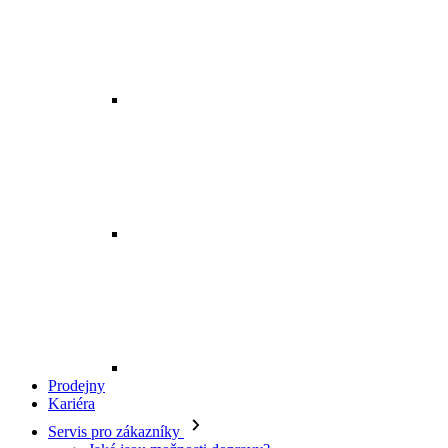
Prodejny
Kariéra
Servis pro zákazníky
Jaké jsou možnosti dopravy?
Kde je má objednávka?
Mohu zboží vyměnit?
Jak vrátím svou objednávku?
Kdy budu mít peníze zpět?
Jak mohu zboží reklamovat?
Odstoupení od smlouvy