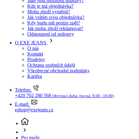
O EXE JEANS
O nás
Kontakt
Prodejny
Ochrana osobních údajů
Všeobecné obchodní podmínky
Kariéra
Telefon:
+420 702 280 568
Otevírací doba:
(po-pá: 8.00 - 16.00)
E-mail:
eshop@exejeans.cz
Pro muže
Džíny a kraťasy
Kraťasy