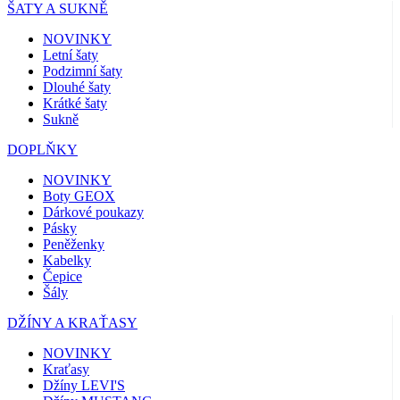
ŠATY A SUKNĚ
NOVINKY
Letní šaty
Podzimní šaty
Dlouhé šaty
Krátké šaty
Sukně
DOPLŇKY
NOVINKY
Boty GEOX
Dárkové poukazy
Pásky
Peněženky
Kabelky
Čepice
Šály
DŽÍNY A KRAŤASY
NOVINKY
Kraťasy
Džíny LEVI'S