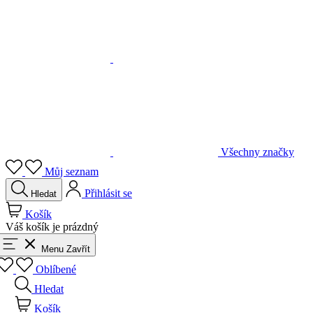
Všechny značky
Můj seznam
Přihlásit se
Hledat
Košík
Váš košík je prázdný
Menu
Zavřít
Oblíbené
Hledat
Košík