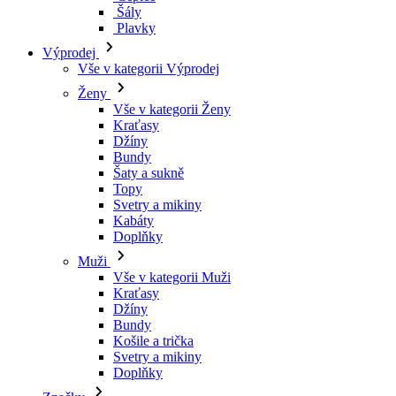
Šály
Plavky
Výprodej
Vše v kategorii Výprodej
Ženy
Vše v kategorii Ženy
Kraťasy
Džíny
Bundy
Šaty a sukně
Topy
Svetry a mikiny
Kabáty
Doplňky
Muži
Vše v kategorii Muži
Kraťasy
Džíny
Bundy
Košile a trička
Svetry a mikiny
Doplňky