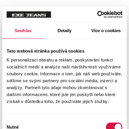
Tílka
Svetry a mikiny
Vše v kategorii Svetry a mikiny
Souhlas
Detaily
Více o cookies
NOVINKY
Mikiny
Tato webová stránka používá cookies
K personalizaci obsahu a reklam, poskytování funkcí
Svetry
sociálních médií a analýze naší návštěvnosti využíváme
soubory cookie. Informace o tom, jak náš web používáte,
Šaty a sukně
sdílíme se svými partnery pro sociální média, inzerci a
Vše v kategorii Šaty a sukně
analýzy. Partneři tyto údaje mohou zkombinovat s
NOVINKY
dalšími informacemi, které jste jim poskytli nebo které
získali v důsledku toho, že používáte jejich služby.
Letní šaty
Podzimní šaty
Výběr
Nutné
souhlasu