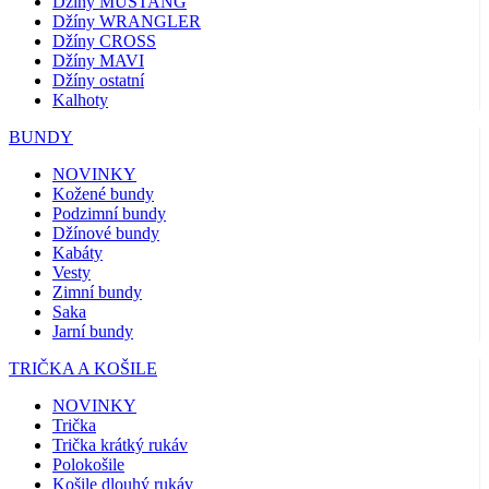
Džíny MUSTANG
Džíny WRANGLER
Džíny CROSS
Džíny MAVI
Džíny ostatní
Kalhoty
BUNDY
NOVINKY
Kožené bundy
Podzimní bundy
Džínové bundy
Kabáty
Vesty
Zimní bundy
Saka
Jarní bundy
TRIČKA A KOŠILE
NOVINKY
Trička
Trička krátký rukáv
Polokošile
Košile dlouhý rukáv