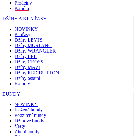
Prodejny
Kariéra
DŽÍNY A KRAŤASY
NOVINKY
Kraťasy
Džíny LEVI'S
Džíny MUSTANG
Džíny WRANGLER
Džíny LEE
Džíny CROSS
Džíny MAVI
Džíny RED BUTTON
Džíny ostatní
Kalhoty
BUNDY
NOVINKY
Kožené bundy
Podzimní bundy
Džínové bundy
Vesty
Zimní bundy