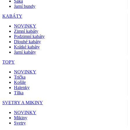
Saka
Jarní bundy
KABÁTY
NOVINKY
Zimní kabáty
Podzimní kabáty
Dlouhé kabáty
Krátké kabáty
Jarní kabáty
TOPY
NOVINKY
Trička
Košile
Halenky
Tílka
SVETRY A MIKINY
NOVINKY
Mikiny
Svetry