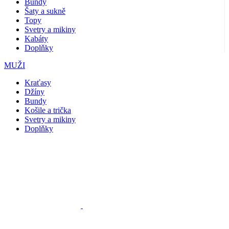
Bundy
Šaty a sukně
Topy
Svetry a mikiny
Kabáty
Doplňky
MUŽI
Kraťasy
Džíny
Bundy
Košile a trička
Svetry a mikiny
Doplňky