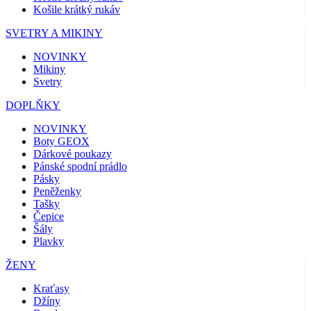
Košile krátký rukáv
SVETRY A MIKINY
NOVINKY
Mikiny
Svetry
DOPLŇKY
NOVINKY
Boty GEOX
Dárkové poukazy
Pánské spodní prádlo
Pásky
Peněženky
Tašky
Čepice
Šály
Plavky
ŽENY
Kraťasy
Džíny