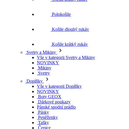
Polokošile
Košile dlouhý rukáv
Košile krátký rukáv
Svetry a Mikiny
Vše v kategorii Svetry a Mikiny
NOVINKY
Mikiny
Svetry
Doplňky
Vše v kategorii Doplňky
NOVINKY
Boty GEOX
Dárkové poukazy
Pánské spodní prádlo
Pásky
Peněženky
Tašky
Čepice