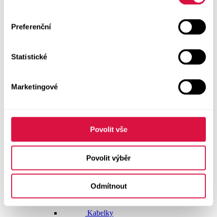
Dlouhé šaty
Preferenční
Krátké šaty
Statistické
Sukně
Doplňky
Marketingové
Vše v kategorii Doplňky
NOVINKY
Boty GEOX
Povolit vše
Dárkové poukazy
Povolit výběr
Pásky
Odmítnout
Peněženky
Kabelky