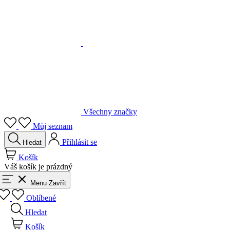
Všechny značky
Můj seznam
Přihlásit se
Hledat
Košík
Váš košík je prázdný
Menu
Zavřít
Oblíbené
Hledat
Košík