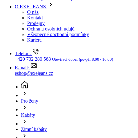
Kariéra
Telefon:
+420 702 280 568
Otevírací doba:
(po-pá: 8.00 - 16.00)
E-mail:
eshop@exejeans.cz
Pro ženy
Kabáty
Zimní kabáty
Dámský zimní kabát Tom Tailor hnědý
(aktuální
stránka)