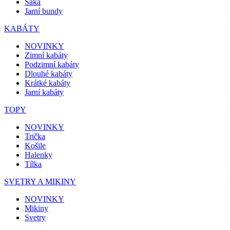
Saka
Jarní bundy
KABÁTY
NOVINKY
Zimní kabáty
Podzimní kabáty
Dlouhé kabáty
Krátké kabáty
Jarní kabáty
TOPY
NOVINKY
Trička
Košile
Halenky
Tílka
SVETRY A MIKINY
NOVINKY
Mikiny
Svetry