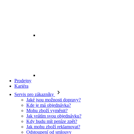
Prodejny
Kariéra
Servis pro zákazníky
Jaké jsou možnosti dopravy?
Kde je má objednávka?
Mohu zboží vyměnit?
Jak vrátím svou objednávku?
Kdy budu mít peníze zpět?
Jak mohu zboží reklamovat?
Odstoupení od smlouvy
O EXE JEANS
O nás
Kontakt
Prodejny
Ochrana osobních údajů
Všeobecné obchodní podmínky