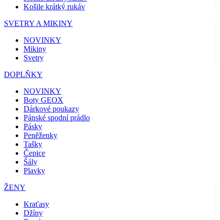
Košile krátký rukáv
SVETRY A MIKINY
NOVINKY
Mikiny
Svetry
DOPLŇKY
NOVINKY
Boty GEOX
Dárkové poukazy
Pánské spodní prádlo
Pásky
Peněženky
Tašky
Čepice
Šály
Plavky
ŽENY
Kraťasy
Džíny