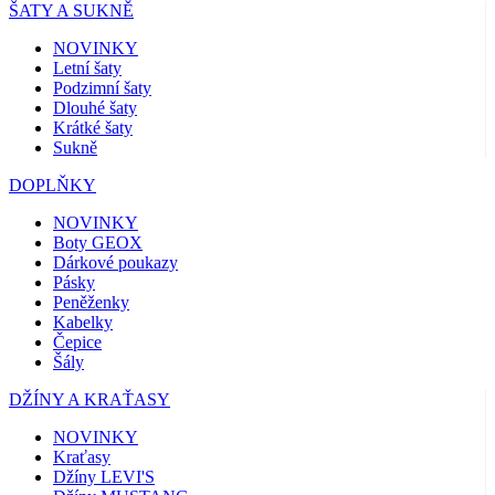
ŠATY A SUKNĚ
NOVINKY
Letní šaty
Podzimní šaty
Dlouhé šaty
Krátké šaty
Sukně
DOPLŇKY
NOVINKY
Boty GEOX
Dárkové poukazy
Pásky
Peněženky
Kabelky
Čepice
Šály
DŽÍNY A KRAŤASY
NOVINKY
Kraťasy
Džíny LEVI'S