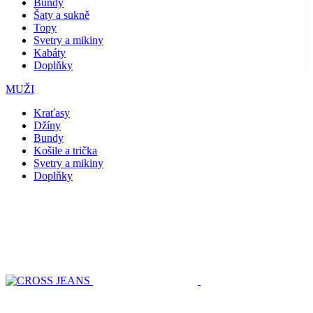
Bundy
Šaty a sukně
Topy
Svetry a mikiny
Kabáty
Doplňky
MUŽI
Kraťasy
Džíny
Bundy
Košile a trička
Svetry a mikiny
Doplňky