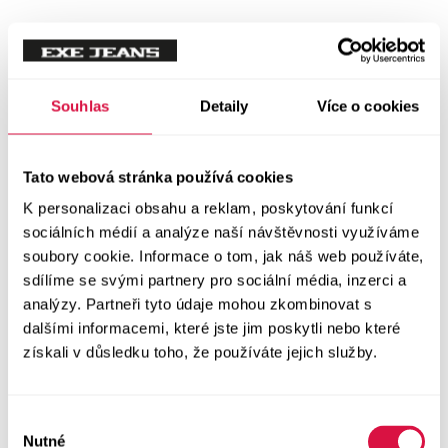
Tílka
Svetry a mikiny
Vše v kategorii Svetry a mikiny
Souhlas
Detaily
Více o cookies
NOVINKY
Mikiny
Tato webová stránka používá cookies
K personalizaci obsahu a reklam, poskytování funkcí
Svetry
sociálních médií a analýze naší návštěvnosti využíváme
soubory cookie. Informace o tom, jak náš web používáte,
Šaty a sukně
sdílíme se svými partnery pro sociální média, inzerci a
Vše v kategorii Šaty a sukně
analýzy. Partneři tyto údaje mohou zkombinovat s
NOVINKY
dalšími informacemi, které jste jim poskytli nebo které
získali v důsledku toho, že používáte jejich služby.
Letní šaty
Podzimní šaty
Výběr
Nutné
souhlasu