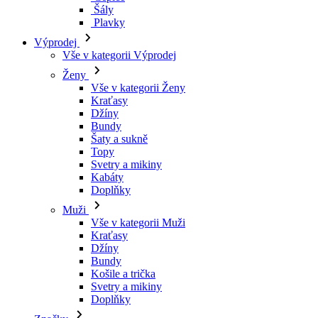
Šály
Plavky
Výprodej
Vše v kategorii Výprodej
Ženy
Vše v kategorii Ženy
Kraťasy
Džíny
Bundy
Šaty a sukně
Topy
Svetry a mikiny
Kabáty
Doplňky
Muži
Vše v kategorii Muži
Kraťasy
Džíny
Bundy
Košile a trička
Svetry a mikiny
Doplňky