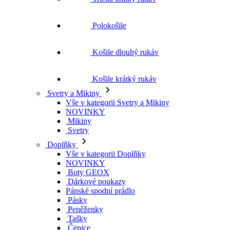
Polokošile
Košile dlouhý rukáv
Košile krátký rukáv
Svetry a Mikiny
Vše v kategorii Svetry a Mikiny
NOVINKY
Mikiny
Svetry
Doplňky
Vše v kategorii Doplňky
NOVINKY
Boty GEOX
Dárkové poukazy
Pánské spodní prádlo
Pásky
Peněženky
Tašky
Čepice