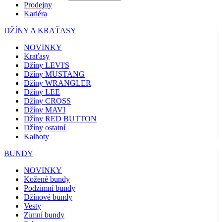
Prodejny
Kariéra
DŽÍNY A KRAŤASY
NOVINKY
Kraťasy
Džíny LEVI'S
Džíny MUSTANG
Džíny WRANGLER
Džíny LEE
Džíny CROSS
Džíny MAVI
Džíny RED BUTTON
Džíny ostatní
Kalhoty
BUNDY
NOVINKY
Kožené bundy
Podzimní bundy
Džínové bundy
Vesty
Zimní bundy