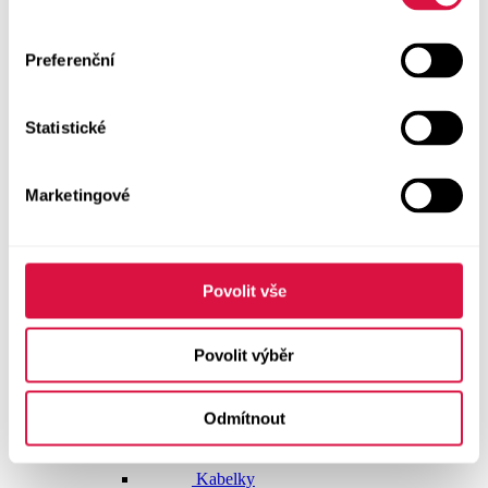
Dlouhé šaty
Preferenční
Krátké šaty
Statistické
Sukně
Doplňky
Marketingové
Vše v kategorii Doplňky
NOVINKY
Boty GEOX
Povolit vše
Dárkové poukazy
Povolit výběr
Pásky
Odmítnout
Peněženky
Kabelky