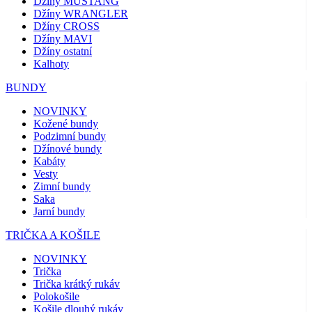
Džíny MUSTANG
Džíny WRANGLER
Džíny CROSS
Džíny MAVI
Džíny ostatní
Kalhoty
BUNDY
NOVINKY
Kožené bundy
Podzimní bundy
Džínové bundy
Kabáty
Vesty
Zimní bundy
Saka
Jarní bundy
TRIČKA A KOŠILE
NOVINKY
Trička
Trička krátký rukáv
Polokošile
Košile dlouhý rukáv