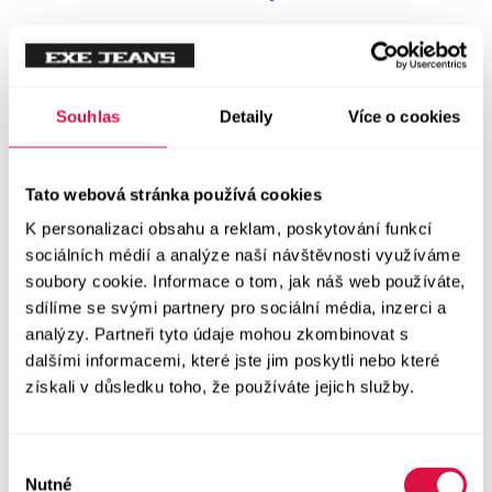
NOVINKY
Trička
Souhlas
Detaily
Více o cookies
Trička krátký rukáv
Polokošile
Tato webová stránka používá cookies
K personalizaci obsahu a reklam, poskytování funkcí
Košile dlouhý rukáv
sociálních médií a analýze naší návštěvnosti využíváme
soubory cookie. Informace o tom, jak náš web používáte,
Košile krátký rukáv
sdílíme se svými partnery pro sociální média, inzerci a
analýzy. Partneři tyto údaje mohou zkombinovat s
Svetry a Mikiny
dalšími informacemi, které jste jim poskytli nebo které
Vše v kategorii Svetry a Mikiny
získali v důsledku toho, že používáte jejich služby.
NOVINKY
Mikiny
Výběr
Nutné
souhlasu