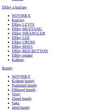
Džíny a kraťasy
NOVINKY
Kraťasy
Džíny LEVI'S
Džíny MUSTANG
Džíny WRANGLER
Džíny LEE
Džíny CROSS
Džíny MAVI
Džíny RED BUTTON
Džíny ostatní
Kalhoty
Bundy
NOVINKY
Kožené bundy
Podzimní bundy
Džínové bundy
Vesty
Zimní bundy
Saka
Jarní bundy