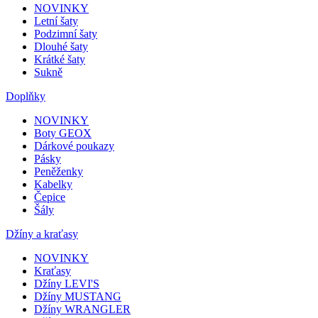
NOVINKY
Letní šaty
Podzimní šaty
Dlouhé šaty
Krátké šaty
Sukně
Doplňky
NOVINKY
Boty GEOX
Dárkové poukazy
Pásky
Peněženky
Kabelky
Čepice
Šály
Džíny a kraťasy
NOVINKY
Kraťasy
Džíny LEVI'S
Džíny MUSTANG
Džíny WRANGLER