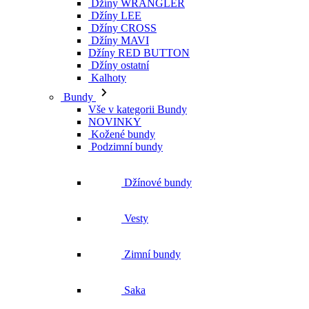
Džíny WRANGLER
Džíny LEE
Džíny CROSS
Džíny MAVI
Džíny RED BUTTON
Džíny ostatní
Kalhoty
Bundy
Vše v kategorii Bundy
NOVINKY
Kožené bundy
Podzimní bundy
Džínové bundy
Vesty
Zimní bundy
Saka
Jarní bundy