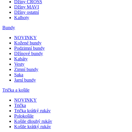
Džíny CROSS
Džíny MAVI
Džíny ostatní
Kalhoty
Bundy
NOVINKY
Kožené bundy
Podzimní bundy
Džínové bundy
Kabáty
Vesty
Zimní bundy
Saka
Jarní bundy
Trička a košile
NOVINKY
Trička
Trička krátký rukáv
Polokošile
Košile dlouhý rukáv
Košile krátký rukáv