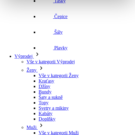
Šály
Plavky
Výprodej
Vše v kategorii Výprodej
Ženy
Vše v kategorii Ženy
Kraťasy
Džíny
Bundy
Šaty a sukně
Topy
Svetry a mikiny
Kabáty
Doplňky
Muži
Vše v kategorii Muži
Kraťasy
Džíny
Bundy
Košile a trička