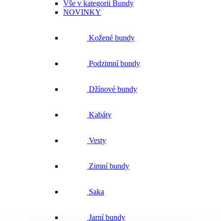
Kožené bundy
Podzimní bundy
Džínové bundy
Kabáty
Vesty
Zimní bundy
Saka
Jarní bundy
Trička a košile
Vše v kategorii Trička a košile