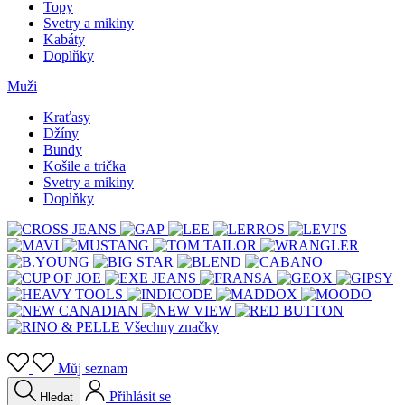
Topy
Svetry a mikiny
Kabáty
Doplňky
Muži
Kraťasy
Džíny
Bundy
Košile a trička
Svetry a mikiny
Doplňky
Všechny značky
Můj seznam
Přihlásit se
Hledat