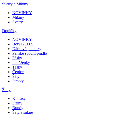
Svetry a Mikiny
NOVINKY
Mikiny
Svetry
Doplňky
NOVINKY
Boty GEOX
Dárkové poukazy
Pánské spodní prádlo
Pásky
Peněženky
Tašky
Čepice
Šály
Plavky
Ženy
Kraťasy
Džíny
Bundy
Šaty a sukně