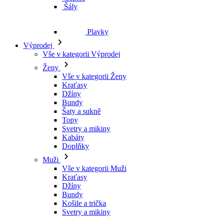
Šály
Plavky
Výprodej
Vše v kategorii Výprodej
Ženy
Vše v kategorii Ženy
Kraťasy
Džíny
Bundy
Šaty a sukně
Topy
Svetry a mikiny
Kabáty
Doplňky
Muži
Vše v kategorii Muži
Kraťasy
Džíny
Bundy
Košile a trička
Svetry a mikiny
Doplňky