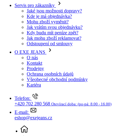
Jaké jsou možnosti dopravy?
Kde je má objednávka?
Mohu zboží vyměnit?
Jak vrátím svou objednávku?
Kdy budu mít peníze zpět?
Jak mohu zboží reklamovat?
Odstoupení od smlouvy
O EXE JEANS
O nás
Kontakt
Prodejny
Ochrana osobních údajů
Všeobecné obchodní podmínky
Kariéra
Telefon:
+420 702 280 568
Otevírací doba:
(po-pá: 8.00 - 16.00)
E-mail:
eshop@exejeans.cz
Pro muže