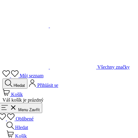
Všechny značky
Můj seznam
Přihlásit se
Hledat
Košík
Váš košík je prázdný
Menu
Zavřít
Oblíbené
Hledat
Košík