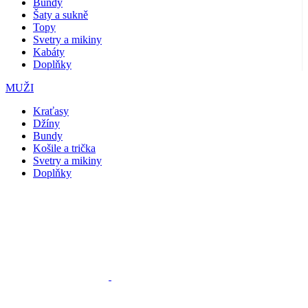
Bundy
Šaty a sukně
Topy
Svetry a mikiny
Kabáty
Doplňky
MUŽI
Kraťasy
Džíny
Bundy
Košile a trička
Svetry a mikiny
Doplňky