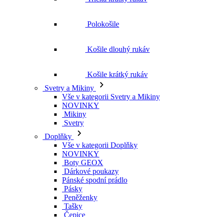
Polokošile
Košile dlouhý rukáv
Košile krátký rukáv
Svetry a Mikiny
Vše v kategorii Svetry a Mikiny
NOVINKY
Mikiny
Svetry
Doplňky
Vše v kategorii Doplňky
NOVINKY
Boty GEOX
Dárkové poukazy
Pánské spodní prádlo
Pásky
Peněženky
Tašky
Čepice