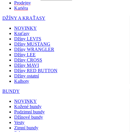
Prodejny
Kariéra
DŽÍNY A KRAŤASY
NOVINKY
Kraťasy
Džíny LEVI'S
Džíny MUSTANG
Džíny WRANGLER
Džíny LEE
Džíny CROSS
Džíny MAVI
Džíny RED BUTTON
Džíny ostatní
Kalhoty
BUNDY
NOVINKY
Kožené bundy
Podzimní bundy
Džínové bundy
Vesty
Zimní bundy