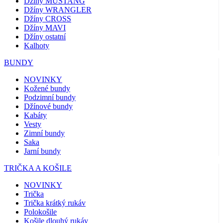
Džíny MUSTANG
Džíny WRANGLER
Džíny CROSS
Džíny MAVI
Džíny ostatní
Kalhoty
BUNDY
NOVINKY
Kožené bundy
Podzimní bundy
Džínové bundy
Kabáty
Vesty
Zimní bundy
Saka
Jarní bundy
TRIČKA A KOŠILE
NOVINKY
Trička
Trička krátký rukáv
Polokošile
Košile dlouhý rukáv