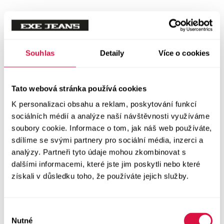
Tílka
Svetry a mikiny
Vše v kategorii Svetry a mikiny
Souhlas
Detaily
Více o cookies
NOVINKY
Mikiny
Tato webová stránka používá cookies
K personalizaci obsahu a reklam, poskytování funkcí
Svetry
sociálních médií a analýze naší návštěvnosti využíváme
soubory cookie. Informace o tom, jak náš web používáte,
Šaty a sukně
sdílíme se svými partnery pro sociální média, inzerci a
Vše v kategorii Šaty a sukně
analýzy. Partneři tyto údaje mohou zkombinovat s
NOVINKY
dalšími informacemi, které jste jim poskytli nebo které
získali v důsledku toho, že používáte jejich služby.
Letní šaty
Podzimní šaty
Výběr
Nutné
souhlasu