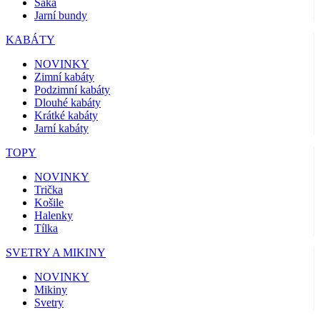
Saka
Jarní bundy
KABÁTY
NOVINKY
Zimní kabáty
Podzimní kabáty
Dlouhé kabáty
Krátké kabáty
Jarní kabáty
TOPY
NOVINKY
Trička
Košile
Halenky
Tílka
SVETRY A MIKINY
NOVINKY
Mikiny
Svetry