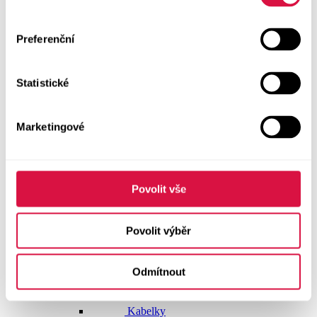
Dlouhé šaty
Preferenční
Krátké šaty
Statistické
Sukně
Doplňky
Marketingové
Vše v kategorii Doplňky
NOVINKY
Boty GEOX
Povolit vše
Dárkové poukazy
Povolit výběr
Pásky
Odmítnout
Peněženky
Kabelky