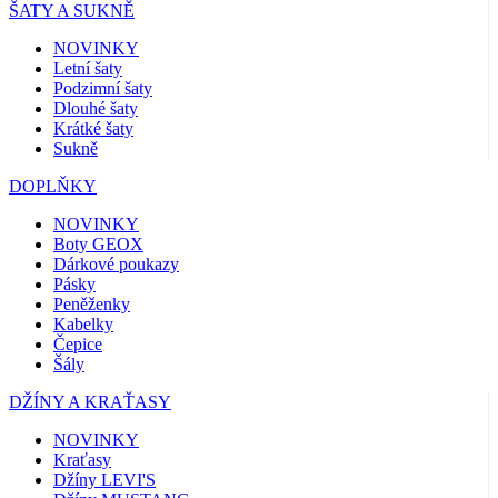
ŠATY A SUKNĚ
NOVINKY
Letní šaty
Podzimní šaty
Dlouhé šaty
Krátké šaty
Sukně
DOPLŇKY
NOVINKY
Boty GEOX
Dárkové poukazy
Pásky
Peněženky
Kabelky
Čepice
Šály
DŽÍNY A KRAŤASY
NOVINKY
Kraťasy
Džíny LEVI'S