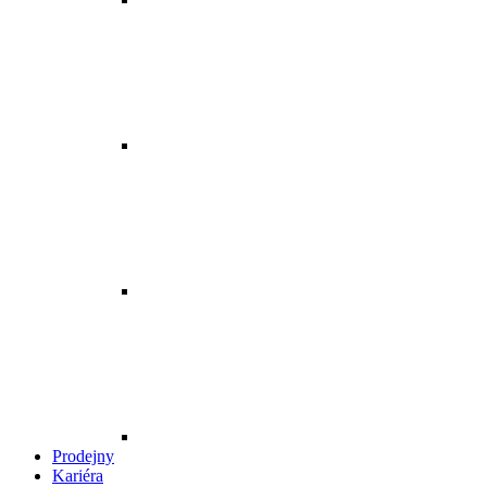
Prodejny
Kariéra
Servis pro zákazníky