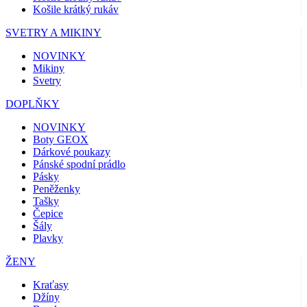
Košile krátký rukáv
SVETRY A MIKINY
NOVINKY
Mikiny
Svetry
DOPLŇKY
NOVINKY
Boty GEOX
Dárkové poukazy
Pánské spodní prádlo
Pásky
Peněženky
Tašky
Čepice
Šály
Plavky
ŽENY
Kraťasy
Džíny