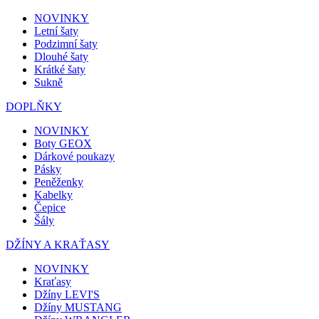
NOVINKY
Letní šaty
Podzimní šaty
Dlouhé šaty
Krátké šaty
Sukně
DOPLŇKY
NOVINKY
Boty GEOX
Dárkové poukazy
Pásky
Peněženky
Kabelky
Čepice
Šály
DŽÍNY A KRAŤASY
NOVINKY
Kraťasy
Džíny LEVI'S
Džíny MUSTANG