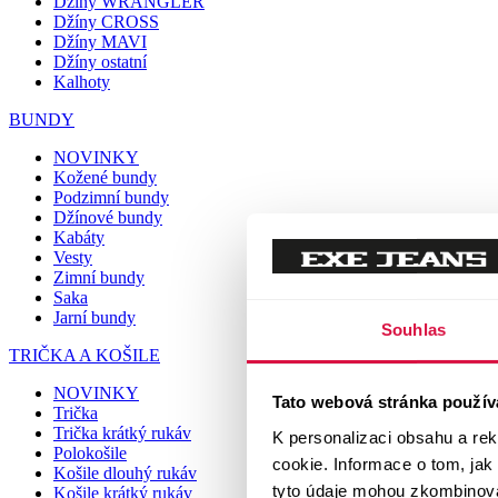
Džíny WRANGLER
Džíny CROSS
Džíny MAVI
Džíny ostatní
Kalhoty
BUNDY
NOVINKY
Kožené bundy
Podzimní bundy
Džínové bundy
Kabáty
Vesty
Zimní bundy
Saka
Jarní bundy
Souhlas
TRIČKA A KOŠILE
NOVINKY
Tato webová stránka použív
Trička
Trička krátký rukáv
K personalizaci obsahu a re
Polokošile
cookie. Informace o tom, jak
Košile dlouhý rukáv
tyto údaje mohou zkombinovat
Košile krátký rukáv