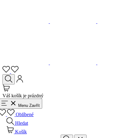
Váš košík je prázdný
Menu
Zavřít
Oblíbené
Hledat
Košík