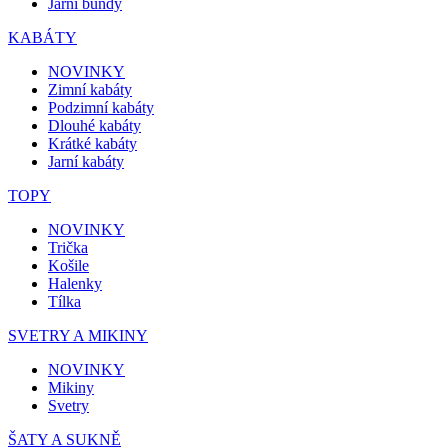
Jarní bundy
KABÁTY
NOVINKY
Zimní kabáty
Podzimní kabáty
Dlouhé kabáty
Krátké kabáty
Jarní kabáty
TOPY
NOVINKY
Trička
Košile
Halenky
Tílka
SVETRY A MIKINY
NOVINKY
Mikiny
Svetry
ŠATY A SUKNĚ