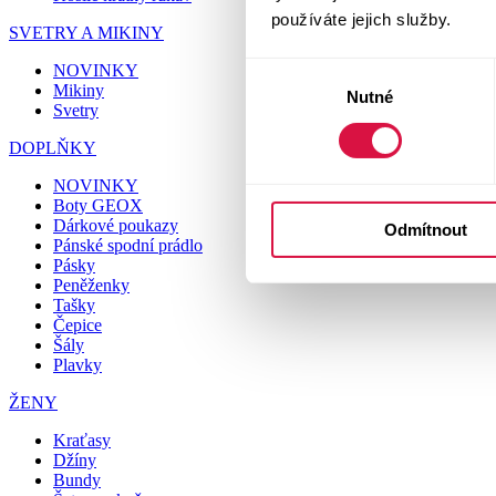
používáte jejich služby.
SVETRY A MIKINY
NOVINKY
Výběr
Mikiny
Nutné
souhlasu
Svetry
DOPLŇKY
NOVINKY
Boty GEOX
Dárkové poukazy
Odmítnout
Pánské spodní prádlo
Pásky
Peněženky
Tašky
Čepice
Šály
Plavky
ŽENY
Kraťasy
Džíny
Bundy