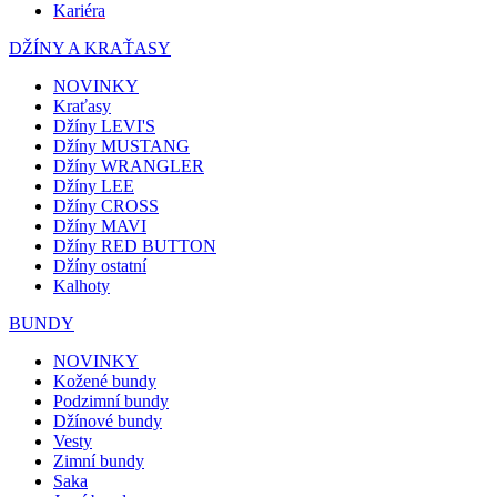
Kariéra
DŽÍNY A KRAŤASY
NOVINKY
Kraťasy
Džíny LEVI'S
Džíny MUSTANG
Džíny WRANGLER
Džíny LEE
Džíny CROSS
Džíny MAVI
Džíny RED BUTTON
Džíny ostatní
Kalhoty
BUNDY
NOVINKY
Kožené bundy
Podzimní bundy
Džínové bundy
Vesty
Zimní bundy
Saka