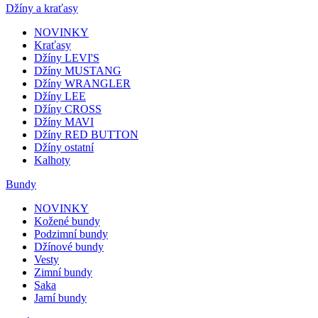
Džíny a kraťasy
NOVINKY
Kraťasy
Džíny LEVI'S
Džíny MUSTANG
Džíny WRANGLER
Džíny LEE
Džíny CROSS
Džíny MAVI
Džíny RED BUTTON
Džíny ostatní
Kalhoty
Bundy
NOVINKY
Kožené bundy
Podzimní bundy
Džínové bundy
Vesty
Zimní bundy
Saka
Jarní bundy