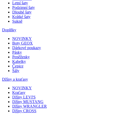
Letní šaty
Podzimní šaty
Dlouhé šaty
Krátké šaty
Sukně
Doplňky
NOVINKY
Boty GEOX
Dárkové poukazy
Pásky
Peněženky
Kabelky
Čepice
Šály
Džíny a kraťasy
NOVINKY
Kraťasy
Džíny LEVI'S
Džíny MUSTANG
Džíny WRANGLER
Džíny CROSS