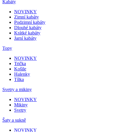
Kabáty
NOVINKY
Zimní kabáty
Podzimní kabáty
Dlouhé kabáty
Krátké kabáty
Jarní kabáty
Topy
NOVINKY
Trička
Košile
Halenky
Tílka
Svetry a mikiny
NOVINKY
Mikiny
Svetry
Šaty a sukně
NOVINKY