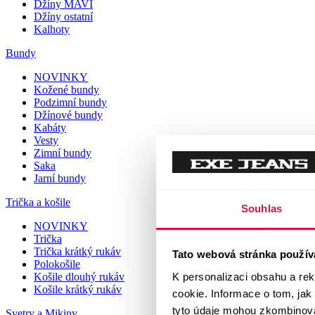
Džíny MAVI
Džíny ostatní
Kalhoty
Bundy
NOVINKY
Kožené bundy
Podzimní bundy
Džínové bundy
Kabáty
Vesty
Zimní bundy
Saka
Jarní bundy
Trička a košile
Souhlas
NOVINKY
Trička
Trička krátký rukáv
Tato webová stránka použív
Polokošile
K personalizaci obsahu a re
Košile dlouhý rukáv
Košile krátký rukáv
cookie. Informace o tom, jak
tyto údaje mohou zkombinovat
Svetry a Mikiny