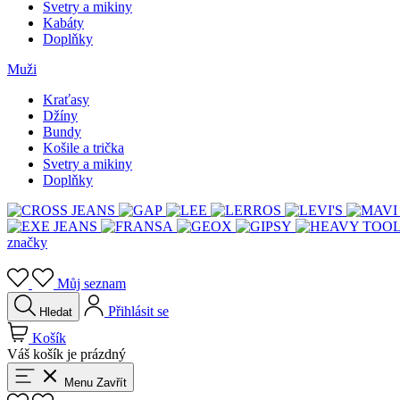
Svetry a mikiny
Kabáty
Doplňky
Muži
Kraťasy
Džíny
Bundy
Košile a trička
Svetry a mikiny
Doplňky
značky
Můj seznam
Přihlásit se
Hledat
Košík
Váš košík je prázdný
Menu
Zavřít