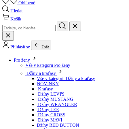
Oblíbené
Hledat
Košík
Přihlásit se
Zpět
Pro ženy
Vše v kategorii Pro ženy
Džíny a kraťasy
Vše v kategorii Džíny a kraťasy
NOVINKY
Kraťasy
Džíny LEVI'S
Džíny MUSTANG
Džíny WRANGLER
Džíny LEE
Džíny CROSS
Džíny MAVI
Džíny RED BUTTON