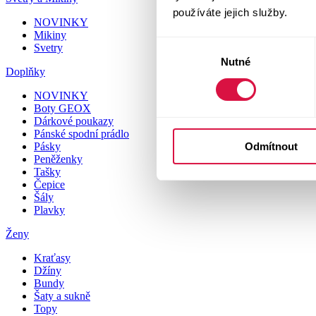
používáte jejich služby.
NOVINKY
Mikiny
Výběr
Svetry
Nutné
souhlasu
Doplňky
NOVINKY
Boty GEOX
Dárkové poukazy
Pánské spodní prádlo
Odmítnout
Pásky
Peněženky
Tašky
Čepice
Šály
Plavky
Ženy
Kraťasy
Džíny
Bundy
Šaty a sukně
Topy