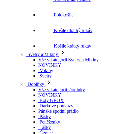
Košile krátký rukáv
Svetry a Mikiny
Vše v kategorii Svetry a Mikiny
NOVINKY
Mikiny
Svetry
Doplňky
Vše v kategorii Doplňky
NOVINKY
Boty GEOX
Dárkové poukazy
Pánské spodní prádlo
Pásky
Peněženky
Tašky
Čepice
Šály
Plavky
Výprodej
Vše v kategorii Výprodej
Ženy
Vše v kategorii Ženy