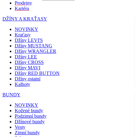
Prodejny
Kariéra
DŽÍNY A KRAŤASY
NOVINKY
Kraťasy
Džíny LEVI'S
Džíny MUSTANG
Džíny WRANGLER
Džíny LEE
Džíny CROSS
Džíny MAVI
Džíny RED BUTTON
Džíny ostatní
Kalhoty
BUNDY
NOVINKY
Kožené bundy
Podzimní bundy
Džínové bundy
Vesty
Zimní bundy