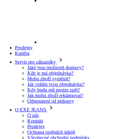
Mohu zboží vyměnit?
Jak vrátím svou objednávku?
Kdy budu mít peníze zpět?
Jak mohu zboží reklamovat?
Odstoupení od smlouvy
O EXE JEANS
O nás
Kontakt
Prodejny
Ochrana osobních údajů
Všeobecné obchodní podmínky
Kariéra
Telefon:
+420 702 280 568
Otevírací doba:
(po-pá: 8.00 - 16.00)
E-mail:
eshop@exejeans.cz
Pro muže