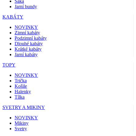
Saka
Jarní bundy
KABÁTY
NOVINKY
Zimní kabáty
Podzimní kabáty
Dlouhé kabáty
Krátké kabáty
Jarní kabáty
TOPY
NOVINKY
Trička
Košile
Halenky
Tílka
SVETRY A MIKINY
NOVINKY
Mikiny
Svetry