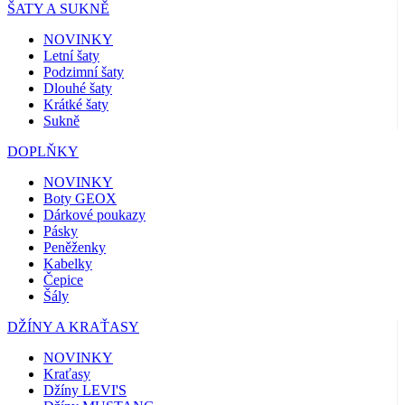
ŠATY A SUKNĚ
NOVINKY
Letní šaty
Podzimní šaty
Dlouhé šaty
Krátké šaty
Sukně
DOPLŇKY
NOVINKY
Boty GEOX
Dárkové poukazy
Pásky
Peněženky
Kabelky
Čepice
Šály
DŽÍNY A KRAŤASY
NOVINKY
Kraťasy
Džíny LEVI'S