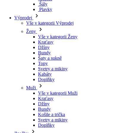
Kraťasy
Džíny
Bundy
Šaty a sukně
Topy
Svetry a mikiny
Kabáty
Doplňky
Muži
Vše v kategorii Muži
Kraťasy
Džíny
Bundy
Košile a trička
Svetry a mikiny
Doplňky
Značky
Všechny značky Značky