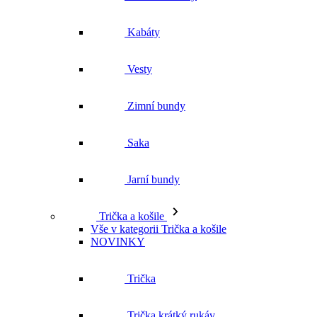
Zimní bundy
Saka
Jarní bundy
Trička a košile
Vše v kategorii Trička a košile
NOVINKY
Trička
Trička krátký rukáv
Polokošile
Košile dlouhý rukáv