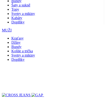
Bundy
Šaty a sukně
Topy
Svetry a mikiny
Kabáty
Doplňky
MUŽI
Kraťasy
Džíny
Bundy
Košile a trička
Svetry a mikiny
Doplňky