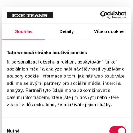
Mikiny
Svetry
Souhlas
Detaily
Více o cookies
Šaty a sukně
Vše v kategorii Šaty a sukně
Tato webová stránka používá cookies
NOVINKY
K personalizaci obsahu a reklam, poskytování funkcí
Letní šaty
sociálních médií a analýze naší návštěvnosti využíváme
soubory cookie. Informace o tom, jak náš web používáte,
sdílíme se svými partnery pro sociální média, inzerci a
Podzimní šaty
analýzy. Partneři tyto údaje mohou zkombinovat s
dalšími informacemi, které jste jim poskytli nebo které
Dlouhé šaty
získali v důsledku toho, že používáte jejich služby.
Krátké šaty
Výběr
Sukně
Nutné
souhlasu