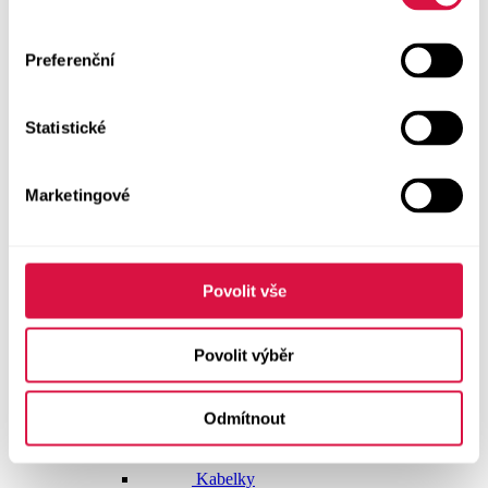
Doplňky
Preferenční
Vše v kategorii Doplňky
NOVINKY
Statistické
Boty GEOX
Dárkové poukazy
Marketingové
Pásky
Peněženky
Povolit vše
Kabelky
Povolit výběr
Čepice
Odmítnout
Šály
Pro muže