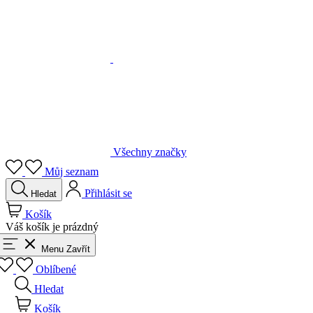
Všechny značky
Můj seznam
Přihlásit se
Hledat
Košík
Váš košík je prázdný
Menu
Zavřít
Oblíbené
Hledat
Košík
Přihlásit se
Zpět