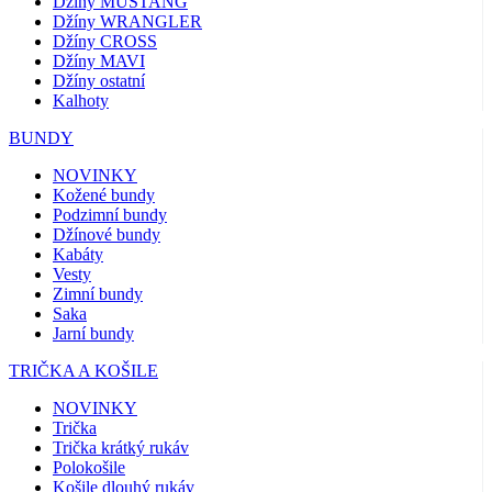
Džíny MUSTANG
Džíny WRANGLER
Džíny CROSS
Džíny MAVI
Džíny ostatní
Kalhoty
BUNDY
NOVINKY
Kožené bundy
Podzimní bundy
Džínové bundy
Kabáty
Vesty
Zimní bundy
Saka
Jarní bundy
TRIČKA A KOŠILE
NOVINKY
Trička
Trička krátký rukáv
Polokošile
Košile dlouhý rukáv