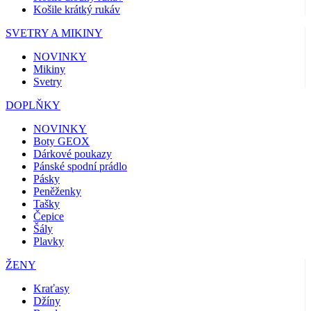
Košile krátký rukáv
SVETRY A MIKINY
NOVINKY
Mikiny
Svetry
DOPLŇKY
NOVINKY
Boty GEOX
Dárkové poukazy
Pánské spodní prádlo
Pásky
Peněženky
Tašky
Čepice
Šály
Plavky
ŽENY
Kraťasy
Džíny