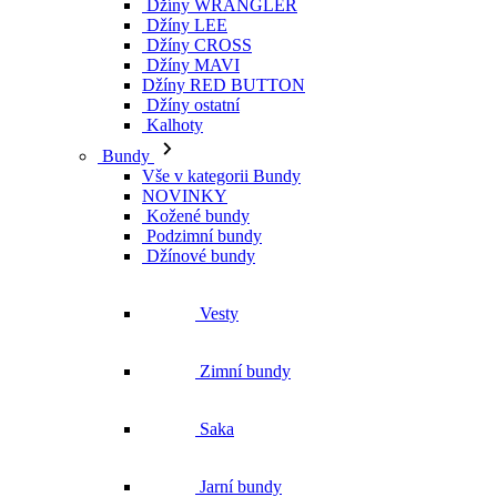
Džíny WRANGLER
Džíny LEE
Džíny CROSS
Džíny MAVI
Džíny RED BUTTON
Džíny ostatní
Kalhoty
Bundy
Vše v kategorii Bundy
NOVINKY
Kožené bundy
Podzimní bundy
Džínové bundy
Vesty
Zimní bundy
Saka
Jarní bundy