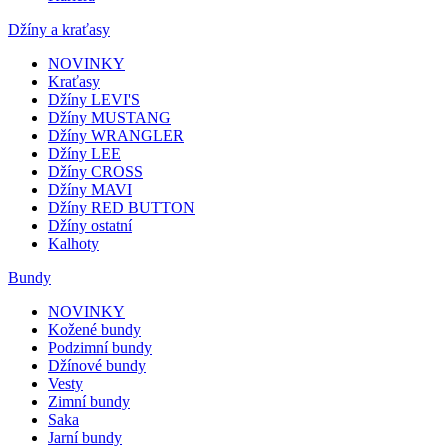
Džíny a kraťasy
NOVINKY
Kraťasy
Džíny LEVI'S
Džíny MUSTANG
Džíny WRANGLER
Džíny LEE
Džíny CROSS
Džíny MAVI
Džíny RED BUTTON
Džíny ostatní
Kalhoty
Bundy
NOVINKY
Kožené bundy
Podzimní bundy
Džínové bundy
Vesty
Zimní bundy
Saka
Jarní bundy