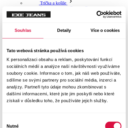
NOVINKY
Trička
Souhlas
Detaily
Více o cookies
Trička krátký rukáv
Polokošile
Tato webová stránka používá cookies
K personalizaci obsahu a reklam, poskytování funkcí
Košile dlouhý rukáv
sociálních médií a analýze naší návštěvnosti využíváme
soubory cookie. Informace o tom, jak náš web používáte,
Košile krátký rukáv
sdílíme se svými partnery pro sociální média, inzerci a
analýzy. Partneři tyto údaje mohou zkombinovat s
Svetry a Mikiny
dalšími informacemi, které jste jim poskytli nebo které
Vše v kategorii Svetry a Mikiny
získali v důsledku toho, že používáte jejich služby.
NOVINKY
Mikiny
Výběr
Nutné
souhlasu