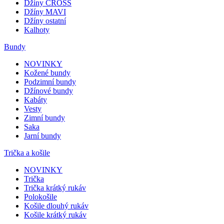
Džíny CROSS
Džíny MAVI
Džíny ostatní
Kalhoty
Bundy
NOVINKY
Kožené bundy
Podzimní bundy
Džínové bundy
Kabáty
Vesty
Zimní bundy
Saka
Jarní bundy
Trička a košile
NOVINKY
Trička
Trička krátký rukáv
Polokošile
Košile dlouhý rukáv
Košile krátký rukáv