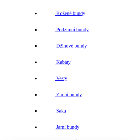
Kožené bundy
Podzimní bundy
Džínové bundy
Kabáty
Vesty
Zimní bundy
Saka
Jarní bundy
Trička a košile
Vše v kategorii Trička a košile