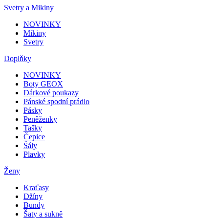
Svetry a Mikiny
NOVINKY
Mikiny
Svetry
Doplňky
NOVINKY
Boty GEOX
Dárkové poukazy
Pánské spodní prádlo
Pásky
Peněženky
Tašky
Čepice
Šály
Plavky
Ženy
Kraťasy
Džíny
Bundy
Šaty a sukně