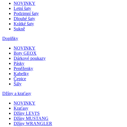
NOVINKY
Letní šaty
Podzimní šaty
Dlouhé šaty
Krátké šaty
Sukně
Doplňky
NOVINKY
Boty GEOX
Dárkové poukazy
Pásky
Peněženky
Kabelky
Čepice
Šály
Džíny a kraťasy
NOVINKY
Kraťasy
Džíny LEVI'S
Džíny MUSTANG
Džíny WRANGLER