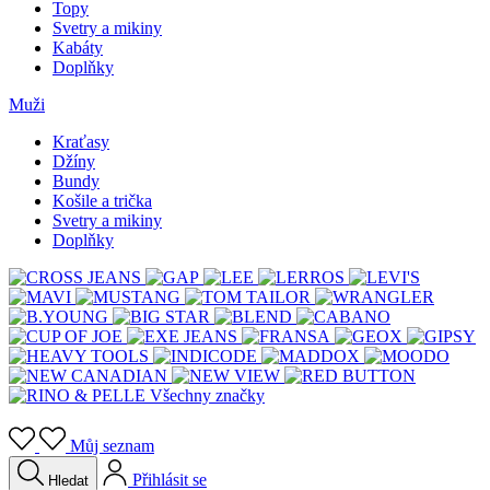
Topy
Svetry a mikiny
Kabáty
Doplňky
Muži
Kraťasy
Džíny
Bundy
Košile a trička
Svetry a mikiny
Doplňky
Všechny značky
Můj seznam
Přihlásit se
Hledat