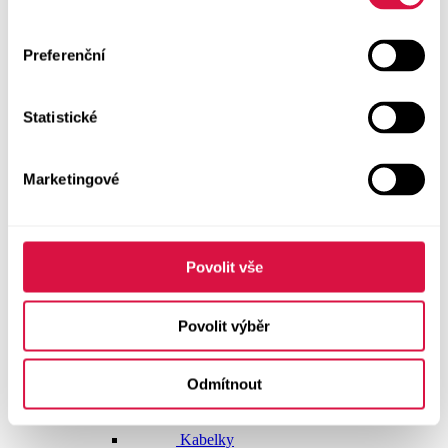
Doplňky
Preferenční
Vše v kategorii Doplňky
NOVINKY
Statistické
Boty GEOX
Dárkové poukazy
Marketingové
Pásky
Peněženky
Povolit vše
Kabelky
Povolit výběr
Čepice
Odmítnout
Šály
Pro muže