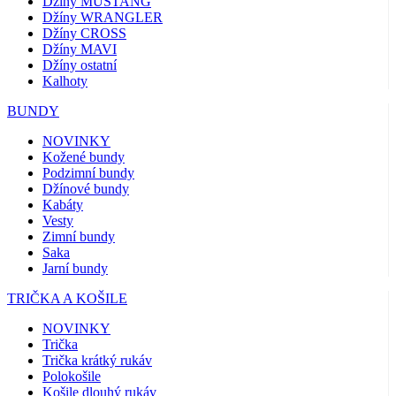
Džíny MUSTANG
Džíny WRANGLER
Džíny CROSS
Džíny MAVI
Džíny ostatní
Kalhoty
BUNDY
NOVINKY
Kožené bundy
Podzimní bundy
Džínové bundy
Kabáty
Vesty
Zimní bundy
Saka
Jarní bundy
TRIČKA A KOŠILE
NOVINKY
Trička
Trička krátký rukáv
Polokošile
Košile dlouhý rukáv