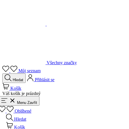
Všechny značky
Můj seznam
Přihlásit se
Hledat
Košík
Váš košík je prázdný
Menu
Zavřít
Oblíbené
Hledat
Košík
Přihlásit se
Zpět