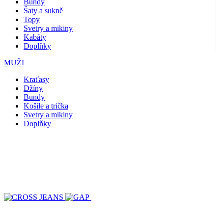
Bundy
Šaty a sukně
Topy
Svetry a mikiny
Kabáty
Doplňky
MUŽI
Kraťasy
Džíny
Bundy
Košile a trička
Svetry a mikiny
Doplňky