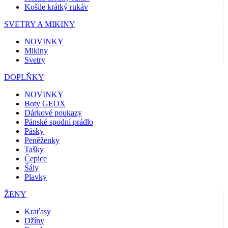
Košile krátký rukáv
SVETRY A MIKINY
NOVINKY
Mikiny
Svetry
DOPLŇKY
NOVINKY
Boty GEOX
Dárkové poukazy
Pánské spodní prádlo
Pásky
Peněženky
Tašky
Čepice
Šály
Plavky
ŽENY
Kraťasy
Džíny