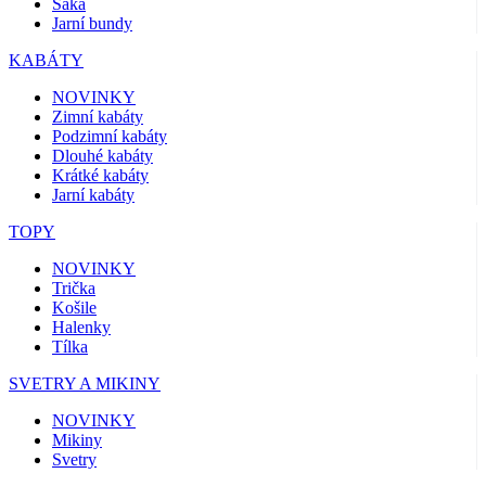
Saka
Jarní bundy
KABÁTY
NOVINKY
Zimní kabáty
Podzimní kabáty
Dlouhé kabáty
Krátké kabáty
Jarní kabáty
TOPY
NOVINKY
Trička
Košile
Halenky
Tílka
SVETRY A MIKINY
NOVINKY
Mikiny
Svetry