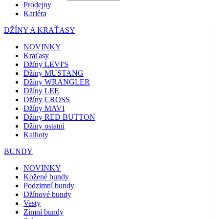
Prodejny
Kariéra
DŽÍNY A KRAŤASY
NOVINKY
Kraťasy
Džíny LEVI'S
Džíny MUSTANG
Džíny WRANGLER
Džíny LEE
Džíny CROSS
Džíny MAVI
Džíny RED BUTTON
Džíny ostatní
Kalhoty
BUNDY
NOVINKY
Kožené bundy
Podzimní bundy
Džínové bundy
Vesty
Zimní bundy