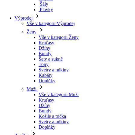
Kraťasy
Džíny
Bundy
Šaty a sukně
Topy
Svetry a mikiny
Kabáty
Doplňky
Muži
Vše v kategorii Muži
Kraťasy
Džíny
Bundy
Košile a trička
Svetry a mikiny
Doplňky
Značky
Všechny značky Značky