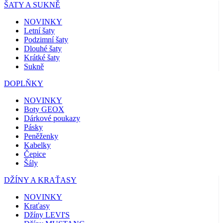
ŠATY A SUKNĚ
NOVINKY
Letní šaty
Podzimní šaty
Dlouhé šaty
Krátké šaty
Sukně
DOPLŇKY
NOVINKY
Boty GEOX
Dárkové poukazy
Pásky
Peněženky
Kabelky
Čepice
Šály
DŽÍNY A KRAŤASY
NOVINKY
Kraťasy
Džíny LEVI'S