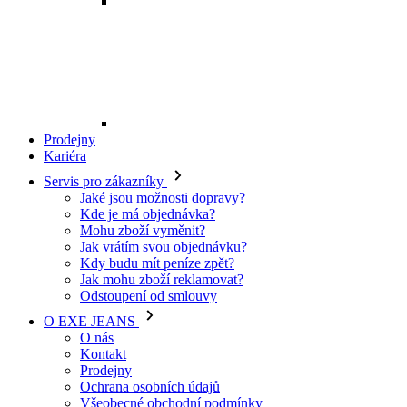
Mohu zboží vyměnit?
Jak vrátím svou objednávku?
Kdy budu mít peníze zpět?
Jak mohu zboží reklamovat?
Odstoupení od smlouvy
O EXE JEANS
O nás
Kontakt
Prodejny
Ochrana osobních údajů
Všeobecné obchodní podmínky
Kariéra
Telefon:
+420 702 280 568
Otevírací doba:
(po-pá: 8.00 - 16.00)
E-mail:
eshop@exejeans.cz
Pro ženy