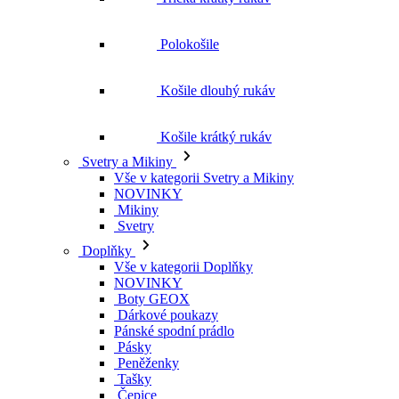
Košile krátký rukáv
Svetry a Mikiny
Vše v kategorii Svetry a Mikiny
NOVINKY
Mikiny
Svetry
Doplňky
Vše v kategorii Doplňky
NOVINKY
Boty GEOX
Dárkové poukazy
Pánské spodní prádlo
Pásky
Peněženky
Tašky
Čepice
Šály
Plavky
Výprodej
Vše v kategorii Výprodej
Ženy
Vše v kategorii Ženy