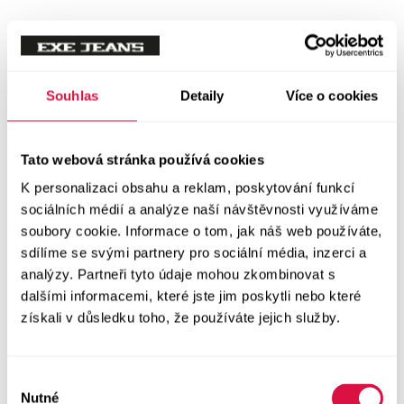
Mikiny
Svetry
Souhlas
Detaily
Více o cookies
Šaty a sukně
Vše v kategorii Šaty a sukně
Tato webová stránka používá cookies
NOVINKY
K personalizaci obsahu a reklam, poskytování funkcí
Letní šaty
sociálních médií a analýze naší návštěvnosti využíváme
soubory cookie. Informace o tom, jak náš web používáte,
sdílíme se svými partnery pro sociální média, inzerci a
Podzimní šaty
analýzy. Partneři tyto údaje mohou zkombinovat s
dalšími informacemi, které jste jim poskytli nebo které
Dlouhé šaty
získali v důsledku toho, že používáte jejich služby.
Krátké šaty
Výběr
Sukně
Nutné
souhlasu