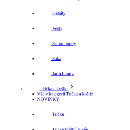
Zimní bundy
Saka
Jarní bundy
Trička a košile
Vše v kategorii Trička a košile
NOVINKY
Trička
Trička krátký rukáv
Polokošile
Košile dlouhý rukáv