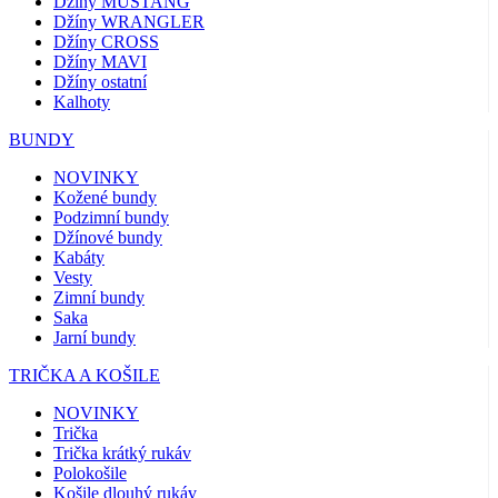
Džíny MUSTANG
Džíny WRANGLER
Džíny CROSS
Džíny MAVI
Džíny ostatní
Kalhoty
BUNDY
NOVINKY
Kožené bundy
Podzimní bundy
Džínové bundy
Kabáty
Vesty
Zimní bundy
Saka
Jarní bundy
TRIČKA A KOŠILE
NOVINKY
Trička
Trička krátký rukáv
Polokošile
Košile dlouhý rukáv