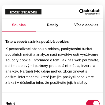
Mikiny
Svetry
Souhlas
Detaily
Více o cookies
Šaty a sukně
Vše v kategorii Šaty a sukně
Tato webová stránka používá cookies
NOVINKY
K personalizaci obsahu a reklam, poskytování funkcí
Letní šaty
sociálních médií a analýze naší návštěvnosti využíváme
soubory cookie. Informace o tom, jak náš web používáte,
sdílíme se svými partnery pro sociální média, inzerci a
Podzimní šaty
analýzy. Partneři tyto údaje mohou zkombinovat s
dalšími informacemi, které jste jim poskytli nebo které
Dlouhé šaty
získali v důsledku toho, že používáte jejich služby.
Krátké šaty
Výběr
Sukně
Nutné
souhlasu