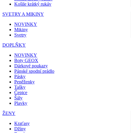
Košile krátký rukáv
SVETRY A MIKINY
NOVINKY
Mikiny
Svetry
DOPLŇKY
NOVINKY
Boty GEOX
Dárkové poukazy
Pánské spodní prádlo
Pásky
Peněženky
Tašky
Čepice
Šály
Plavky
ŽENY
Kraťasy
Džíny