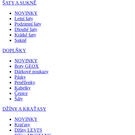
ŠATY A SUKNĚ
NOVINKY
Letní šaty
Podzimní šaty
Dlouhé šaty
Krátké šaty
Sukně
DOPLŇKY
NOVINKY
Boty GEOX
Dárkové poukazy
Pásky
Peněženky
Kabelky
Čepice
Šály
DŽÍNY A KRAŤASY
NOVINKY
Kraťasy
Džíny LEVI'S