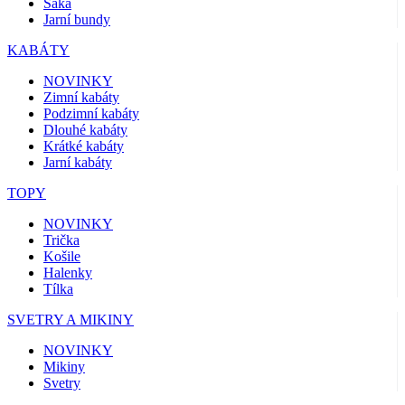
Saka
Jarní bundy
KABÁTY
NOVINKY
Zimní kabáty
Podzimní kabáty
Dlouhé kabáty
Krátké kabáty
Jarní kabáty
TOPY
NOVINKY
Trička
Košile
Halenky
Tílka
SVETRY A MIKINY
NOVINKY
Mikiny
Svetry