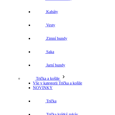
Zimní bundy
Saka
Jarní bundy
Trička a košile
Vše v kategorii Trička a košile
NOVINKY
Trička
Trička krátký rukáv
Polokošile
Košile dlouhý rukáv