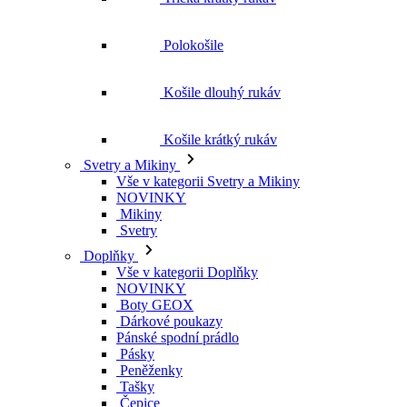
Košile krátký rukáv
Svetry a Mikiny
Vše v kategorii Svetry a Mikiny
NOVINKY
Mikiny
Svetry
Doplňky
Vše v kategorii Doplňky
NOVINKY
Boty GEOX
Dárkové poukazy
Pánské spodní prádlo
Pásky
Peněženky
Tašky
Čepice
Šály
Plavky
Výprodej
Vše v kategorii Výprodej
Ženy
Vše v kategorii Ženy