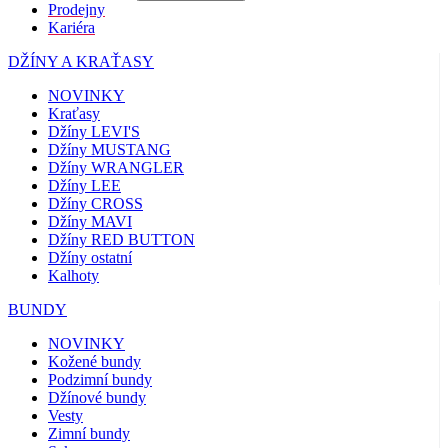
Prodejny
Kariéra
DŽÍNY A KRAŤASY
NOVINKY
Kraťasy
Džíny LEVI'S
Džíny MUSTANG
Džíny WRANGLER
Džíny LEE
Džíny CROSS
Džíny MAVI
Džíny RED BUTTON
Džíny ostatní
Kalhoty
BUNDY
NOVINKY
Kožené bundy
Podzimní bundy
Džínové bundy
Vesty
Zimní bundy