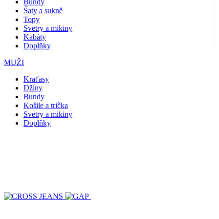
Bundy
Šaty a sukně
Topy
Svetry a mikiny
Kabáty
Doplňky
MUŽI
Kraťasy
Džíny
Bundy
Košile a trička
Svetry a mikiny
Doplňky