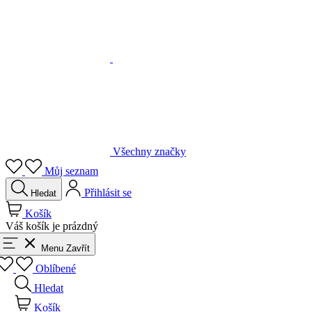
Všechny značky
Můj seznam
Přihlásit se
Hledat
Košík
Váš košík je prázdný
Menu
Zavřít
Oblíbené
Hledat
Košík
Přihlásit se
Zpět