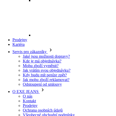
Mohu zboží vyměnit?
Jak vrátím svou objednávku?
Kdy budu mít peníze zpět?
Jak mohu zboží reklamovat?
Odstoupení od smlouvy
O EXE JEANS
O nás
Kontakt
Prodejny
Ochrana osobních údajů
Všeobecné obchodní podmínky
Kariéra
Telefon:
+420 702 280 568
Otevírací doba:
(po-pá: 8.00 - 16.00)
E-mail:
eshop@exejeans.cz
Pro muže