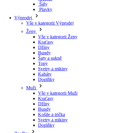
Kraťasy
Džíny
Bundy
Šaty a sukně
Topy
Svetry a mikiny
Kabáty
Doplňky
Muži
Vše v kategorii Muži
Kraťasy
Džíny
Bundy
Košile a trička
Svetry a mikiny
Doplňky
Značky
Všechny značky Značky