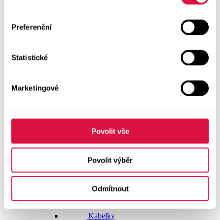
Doplňky
Preferenční
Vše v kategorii Doplňky
NOVINKY
Statistické
Boty GEOX
Dárkové poukazy
Marketingové
Pásky
Peněženky
Povolit vše
Kabelky
Povolit výběr
Čepice
Odmítnout
Šály
Pro muže