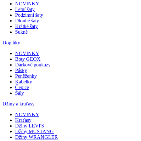
NOVINKY
Letní šaty
Podzimní šaty
Dlouhé šaty
Krátké šaty
Sukně
Doplňky
NOVINKY
Boty GEOX
Dárkové poukazy
Pásky
Peněženky
Kabelky
Čepice
Šály
Džíny a kraťasy
NOVINKY
Kraťasy
Džíny LEVI'S
Džíny MUSTANG
Džíny WRANGLER