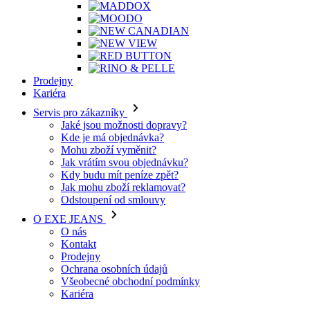
Prodejny
Kariéra
Servis pro zákazníky
Jaké jsou možnosti dopravy?
Kde je má objednávka?
Mohu zboží vyměnit?
Jak vrátím svou objednávku?
Kdy budu mít peníze zpět?
Jak mohu zboží reklamovat?
Odstoupení od smlouvy
O EXE JEANS
O nás
Kontakt
Prodejny
Ochrana osobních údajů
Všeobecné obchodní podmínky
Kariéra
Telefon: