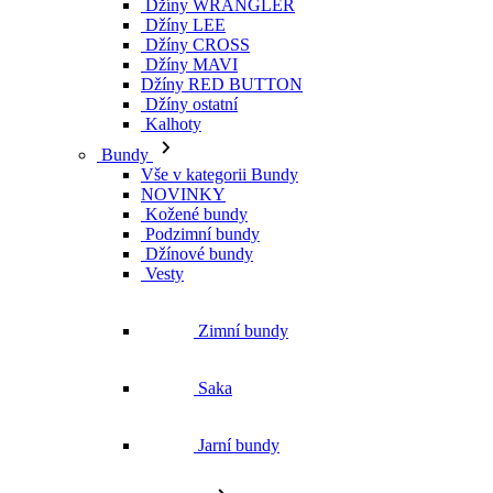
Džíny WRANGLER
Džíny LEE
Džíny CROSS
Džíny MAVI
Džíny RED BUTTON
Džíny ostatní
Kalhoty
Bundy
Vše v kategorii Bundy
NOVINKY
Kožené bundy
Podzimní bundy
Džínové bundy
Vesty
Zimní bundy
Saka
Jarní bundy
Kabáty
Vše v kategorii Kabáty