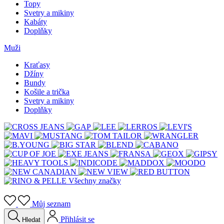
Topy
Svetry a mikiny
Kabáty
Doplňky
Muži
Kraťasy
Džíny
Bundy
Košile a trička
Svetry a mikiny
Doplňky
Všechny značky
Můj seznam
Přihlásit se
Hledat