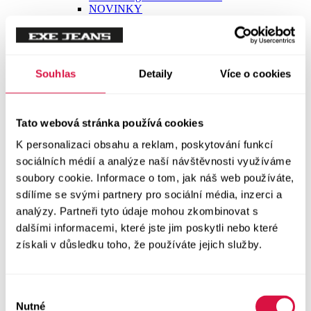
Trička
Trička krátký rukáv
Souhlas
Detaily
Více o cookies
Polokošile
Tato webová stránka používá cookies
Košile dlouhý rukáv
K personalizaci obsahu a reklam, poskytování funkcí
sociálních médií a analýze naší návštěvnosti využíváme
Košile krátký rukáv
soubory cookie. Informace o tom, jak náš web používáte,
sdílíme se svými partnery pro sociální média, inzerci a
Svetry a Mikiny
analýzy. Partneři tyto údaje mohou zkombinovat s
Vše v kategorii Svetry a Mikiny
NOVINKY
dalšími informacemi, které jste jim poskytli nebo které
získali v důsledku toho, že používáte jejich služby.
Mikiny
Výběr
Svetry
Nutné
souhlasu