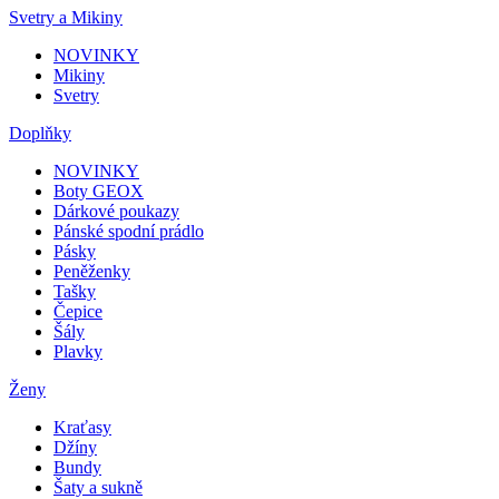
Svetry a Mikiny
NOVINKY
Mikiny
Svetry
Doplňky
NOVINKY
Boty GEOX
Dárkové poukazy
Pánské spodní prádlo
Pásky
Peněženky
Tašky
Čepice
Šály
Plavky
Ženy
Kraťasy
Džíny
Bundy
Šaty a sukně