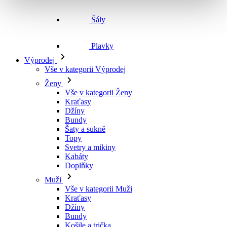
Šály
Plavky
Výprodej
Vše v kategorii Výprodej
Ženy
Vše v kategorii Ženy
Kraťasy
Džíny
Bundy
Šaty a sukně
Topy
Svetry a mikiny
Kabáty
Doplňky
Muži
Vše v kategorii Muži
Kraťasy
Džíny
Bundy
Košile a trička
Svetry a mikiny
Doplňky