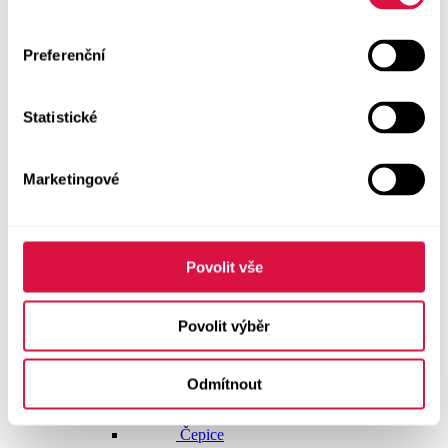
Doplňky
Vše v kategorii Doplňky
Preferenční
NOVINKY
Statistické
Boty GEOX
Dárkové poukazy
Marketingové
Pánské spodní prádlo
Pásky
Povolit vše
Peněženky
Povolit výběr
Tašky
Odmítnout
Čepice