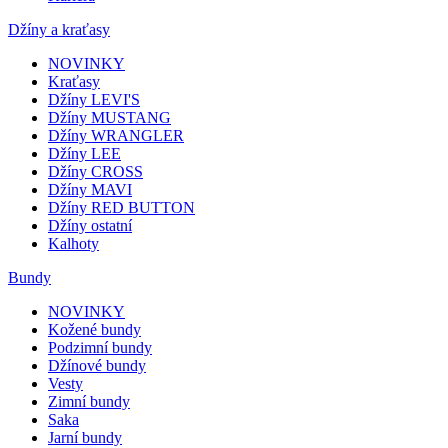
Džíny a kraťasy
NOVINKY
Kraťasy
Džíny LEVI'S
Džíny MUSTANG
Džíny WRANGLER
Džíny LEE
Džíny CROSS
Džíny MAVI
Džíny RED BUTTON
Džíny ostatní
Kalhoty
Bundy
NOVINKY
Kožené bundy
Podzimní bundy
Džínové bundy
Vesty
Zimní bundy
Saka
Jarní bundy