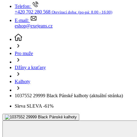
+420 702 280 568
Otevírací doba:
(po-pá: 8.00 - 16.00)
E-mail:
eshop@exejeans.cz
Pro muže
Džíny a kraťasy
Kalhoty
1037552 29999 Black Pánské kalhoty
(aktuální stránka)
Sleva SLEVA -61%