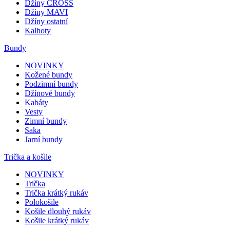
Džíny CROSS
Džíny MAVI
Džíny ostatní
Kalhoty
Bundy
NOVINKY
Kožené bundy
Podzimní bundy
Džínové bundy
Kabáty
Vesty
Zimní bundy
Saka
Jarní bundy
Trička a košile
NOVINKY
Trička
Trička krátký rukáv
Polokošile
Košile dlouhý rukáv
Košile krátký rukáv