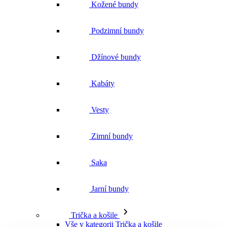
Podzimní bundy
Džínové bundy
Kabáty
Vesty
Zimní bundy
Saka
Jarní bundy
Trička a košile
Vše v kategorii Trička a košile
NOVINKY