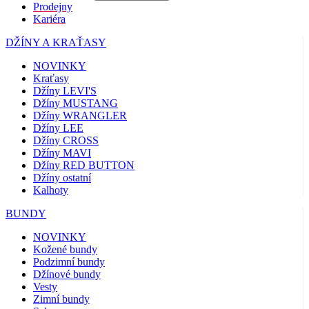
Prodejny
Kariéra
DŽÍNY A KRAŤASY
NOVINKY
Kraťasy
Džíny LEVI'S
Džíny MUSTANG
Džíny WRANGLER
Džíny LEE
Džíny CROSS
Džíny MAVI
Džíny RED BUTTON
Džíny ostatní
Kalhoty
BUNDY
NOVINKY
Kožené bundy
Podzimní bundy
Džínové bundy
Vesty
Zimní bundy