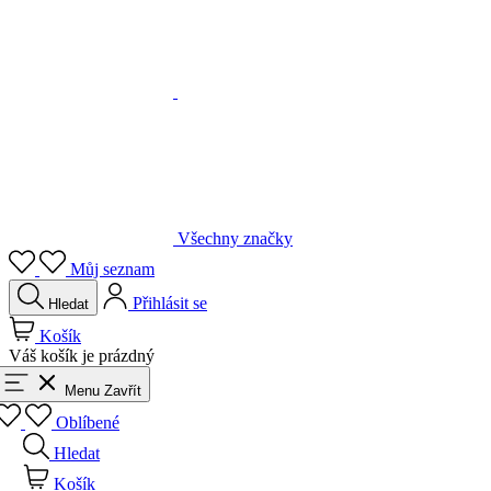
Všechny značky
Můj seznam
Přihlásit se
Hledat
Košík
Váš košík je prázdný
Menu
Zavřít
Oblíbené
Hledat
Košík
Přihlásit se
Zpět