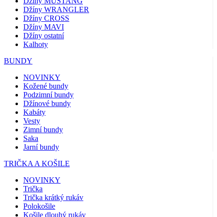
Džíny MUSTANG
Džíny WRANGLER
Džíny CROSS
Džíny MAVI
Džíny ostatní
Kalhoty
BUNDY
NOVINKY
Kožené bundy
Podzimní bundy
Džínové bundy
Kabáty
Vesty
Zimní bundy
Saka
Jarní bundy
TRIČKA A KOŠILE
NOVINKY
Trička
Trička krátký rukáv
Polokošile
Košile dlouhý rukáv