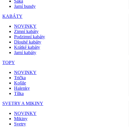
Saka
Jarní bundy
KABÁTY
NOVINKY
Zimní kabáty
Podzimní kabáty
Dlouhé kabáty
Krátké kabáty
Jarní kabáty
TOPY
NOVINKY
Trička
Košile
Halenky
Tílka
SVETRY A MIKINY
NOVINKY
Mikiny
Svetry