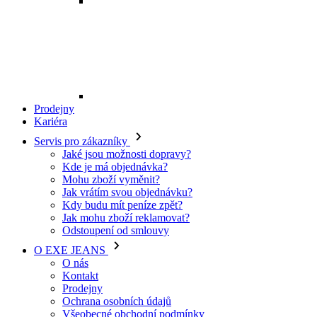
Mohu zboží vyměnit?
Jak vrátím svou objednávku?
Kdy budu mít peníze zpět?
Jak mohu zboží reklamovat?
Odstoupení od smlouvy
O EXE JEANS
O nás
Kontakt
Prodejny
Ochrana osobních údajů
Všeobecné obchodní podmínky
Kariéra
Telefon:
+420 702 280 568
Otevírací doba:
(po-pá: 8.00 - 16.00)
E-mail:
eshop@exejeans.cz
Pro muže