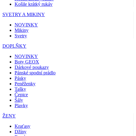
Košile krátký rukáv
SVETRY A MIKINY
NOVINKY
Mikiny
Svetry
DOPLŇKY
NOVINKY
Boty GEOX
Dárkové poukazy
Pánské spodní prádlo
Pásky
Peněženky
Tašky
Čepice
Šály
Plavky
ŽENY
Kraťasy
Džíny