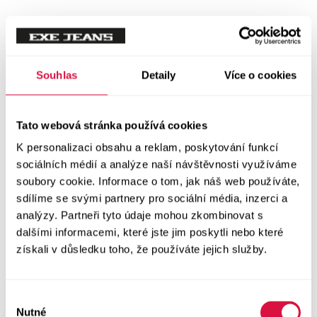
Mikiny
Svetry
Souhlas
Detaily
Více o cookies
Šaty a sukně
Vše v kategorii Šaty a sukně
Tato webová stránka používá cookies
NOVINKY
K personalizaci obsahu a reklam, poskytování funkcí
Letní šaty
sociálních médií a analýze naší návštěvnosti využíváme
soubory cookie. Informace o tom, jak náš web používáte,
sdílíme se svými partnery pro sociální média, inzerci a
Podzimní šaty
analýzy. Partneři tyto údaje mohou zkombinovat s
dalšími informacemi, které jste jim poskytli nebo které
Dlouhé šaty
získali v důsledku toho, že používáte jejich služby.
Krátké šaty
Výběr
Sukně
Nutné
souhlasu