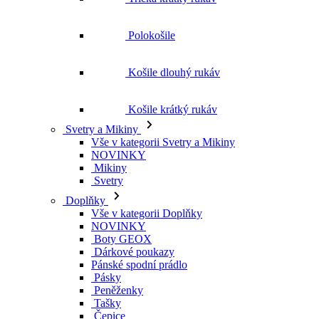
Košile krátký rukáv
Svetry a Mikiny
Vše v kategorii Svetry a Mikiny
NOVINKY
Mikiny
Svetry
Doplňky
Vše v kategorii Doplňky
NOVINKY
Boty GEOX
Dárkové poukazy
Pánské spodní prádlo
Pásky
Peněženky
Tašky
Čepice
Šály
Plavky
Výprodej
Vše v kategorii Výprodej
Ženy
Vše v kategorii Ženy