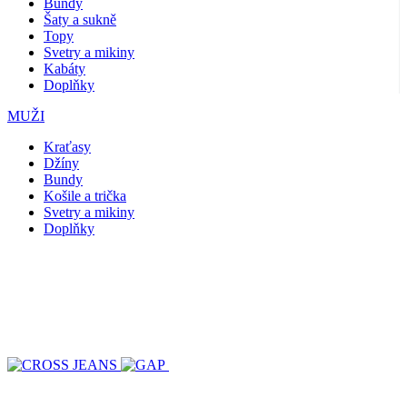
Bundy
Šaty a sukně
Topy
Svetry a mikiny
Kabáty
Doplňky
MUŽI
Kraťasy
Džíny
Bundy
Košile a trička
Svetry a mikiny
Doplňky