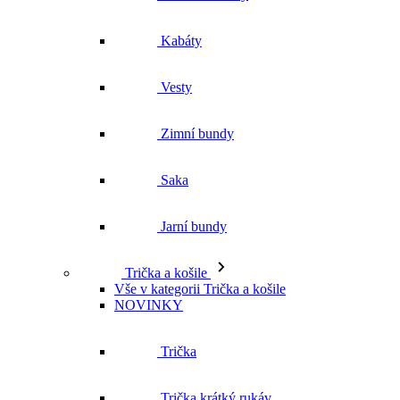
Zimní bundy
Saka
Jarní bundy
Trička a košile
Vše v kategorii Trička a košile
NOVINKY
Trička
Trička krátký rukáv
Polokošile
Košile dlouhý rukáv