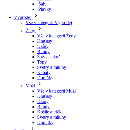
Kraťasy
Džíny
Bundy
Šaty a sukně
Topy
Svetry a mikiny
Kabáty
Doplňky
Muži
Vše v kategorii Muži
Kraťasy
Džíny
Bundy
Košile a trička
Svetry a mikiny
Doplňky
Značky
Všechny značky Značky