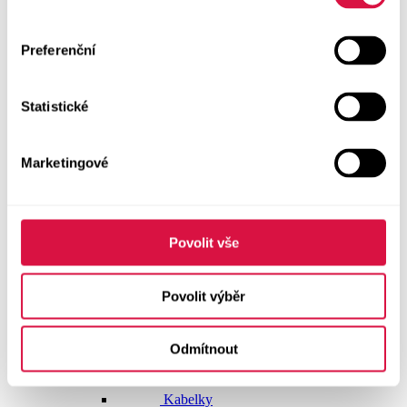
Doplňky
Preferenční
Vše v kategorii Doplňky
NOVINKY
Statistické
Boty GEOX
Dárkové poukazy
Marketingové
Pásky
Peněženky
Povolit vše
Kabelky
Povolit výběr
Čepice
Odmítnout
Šály
Pro muže