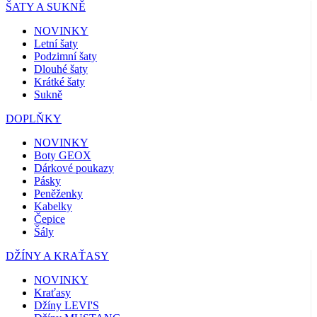
ŠATY A SUKNĚ
NOVINKY
Letní šaty
Podzimní šaty
Dlouhé šaty
Krátké šaty
Sukně
DOPLŇKY
NOVINKY
Boty GEOX
Dárkové poukazy
Pásky
Peněženky
Kabelky
Čepice
Šály
DŽÍNY A KRAŤASY
NOVINKY
Kraťasy
Džíny LEVI'S