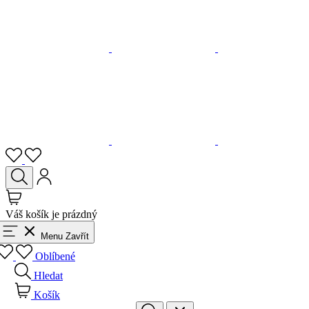
Váš košík je prázdný
Menu
Zavřít
Oblíbené
Hledat
Košík