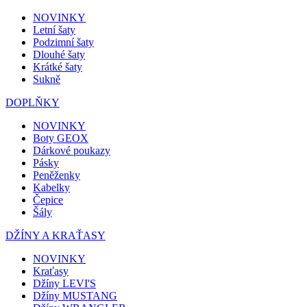
NOVINKY
Letní šaty
Podzimní šaty
Dlouhé šaty
Krátké šaty
Sukně
DOPLŇKY
NOVINKY
Boty GEOX
Dárkové poukazy
Pásky
Peněženky
Kabelky
Čepice
Šály
DŽÍNY A KRAŤASY
NOVINKY
Kraťasy
Džíny LEVI'S
Džíny MUSTANG