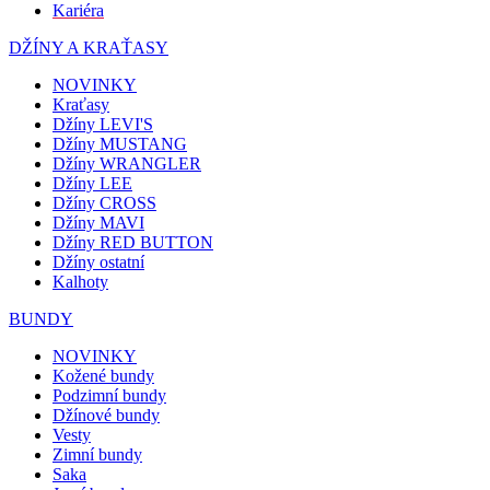
Kariéra
DŽÍNY A KRAŤASY
NOVINKY
Kraťasy
Džíny LEVI'S
Džíny MUSTANG
Džíny WRANGLER
Džíny LEE
Džíny CROSS
Džíny MAVI
Džíny RED BUTTON
Džíny ostatní
Kalhoty
BUNDY
NOVINKY
Kožené bundy
Podzimní bundy
Džínové bundy
Vesty
Zimní bundy
Saka