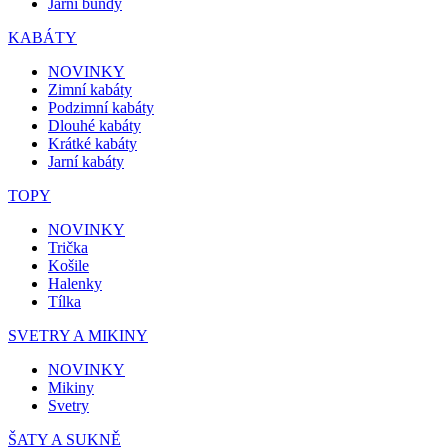
Jarní bundy
KABÁTY
NOVINKY
Zimní kabáty
Podzimní kabáty
Dlouhé kabáty
Krátké kabáty
Jarní kabáty
TOPY
NOVINKY
Trička
Košile
Halenky
Tílka
SVETRY A MIKINY
NOVINKY
Mikiny
Svetry
ŠATY A SUKNĚ