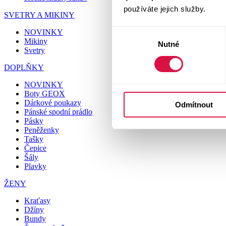
používáte jejich služby.
SVETRY A MIKINY
NOVINKY
Výběr
Mikiny
Nutné
souhlasu
Svetry
DOPLŇKY
NOVINKY
Boty GEOX
Dárkové poukazy
Odmítnout
Pánské spodní prádlo
Pásky
Peněženky
Tašky
Čepice
Šály
Plavky
ŽENY
Kraťasy
Džíny
Bundy