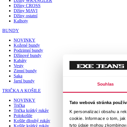
Džíny WRANGLER
Džíny CROSS
Džíny MAVI
Džíny ostatní
Kalhoty
BUNDY
NOVINKY
Kožené bundy
Podzimní bundy
Džínové bundy
Kabáty
Vesty
Zimní bundy
Saka
Jarní bundy
Souhlas
TRIČKA A KOŠILE
NOVINKY
Tato webová stránka použív
Trička
Trička krátký rukáv
K personalizaci obsahu a re
Polokošile
cookie. Informace o tom, jak
Košile dlouhý rukáv
tyto údaje mohou zkombinovat
Košile krátký rukáv