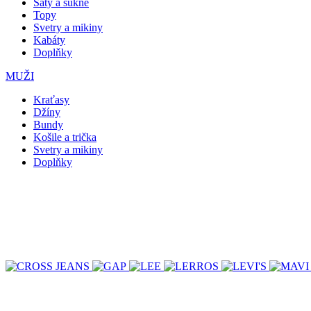
Šaty a sukně
Topy
Svetry a mikiny
Kabáty
Doplňky
MUŽI
Kraťasy
Džíny
Bundy
Košile a trička
Svetry a mikiny
Doplňky