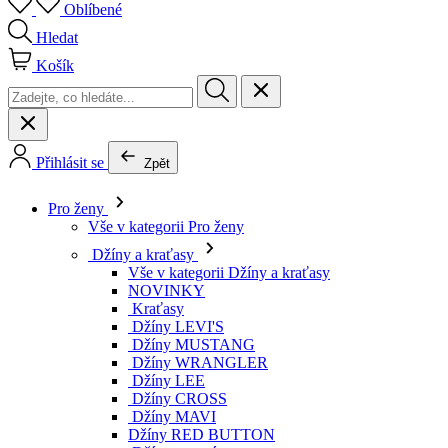
Oblíbené
Hledat
Košík
Přihlásit se
Zpět
Pro ženy
Vše v kategorii Pro ženy
Džíny a kraťasy
Vše v kategorii Džíny a kraťasy
NOVINKY
Kraťasy
Džíny LEVI'S
Džíny MUSTANG
Džíny WRANGLER
Džíny LEE
Džíny CROSS
Džíny MAVI
Džíny RED BUTTON