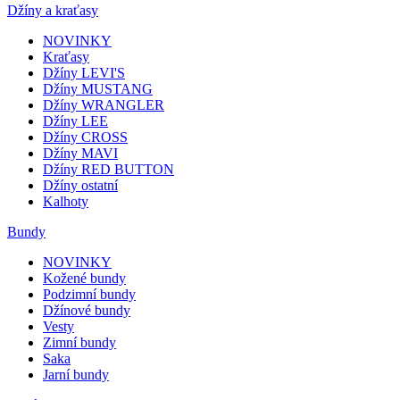
Džíny a kraťasy
NOVINKY
Kraťasy
Džíny LEVI'S
Džíny MUSTANG
Džíny WRANGLER
Džíny LEE
Džíny CROSS
Džíny MAVI
Džíny RED BUTTON
Džíny ostatní
Kalhoty
Bundy
NOVINKY
Kožené bundy
Podzimní bundy
Džínové bundy
Vesty
Zimní bundy
Saka
Jarní bundy