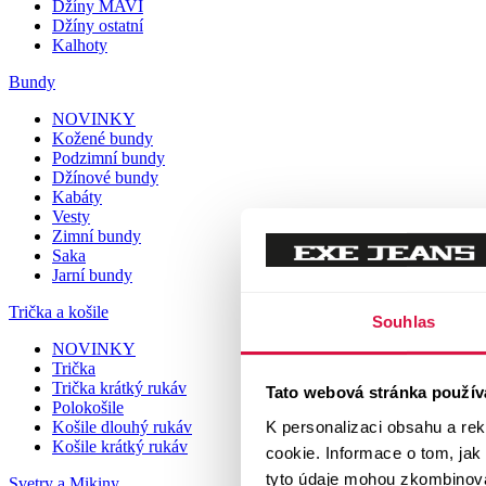
Džíny MAVI
Džíny ostatní
Kalhoty
Bundy
NOVINKY
Kožené bundy
Podzimní bundy
Džínové bundy
Kabáty
Vesty
Zimní bundy
Saka
Jarní bundy
Trička a košile
Souhlas
NOVINKY
Trička
Trička krátký rukáv
Tato webová stránka použív
Polokošile
K personalizaci obsahu a re
Košile dlouhý rukáv
Košile krátký rukáv
cookie. Informace o tom, jak
tyto údaje mohou zkombinovat
Svetry a Mikiny