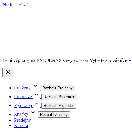
Přejít na obsah
Letní výprodej na EXE JEANS slevy až 70%. Vyberte si v záložce
V
Pro ženy
Rozbalit Pro ženy
Pro muže
Rozbalit Pro muže
Výprodej
Rozbalit Výprodej
Značky
Rozbalit Značky
Prodejny
Kariéra