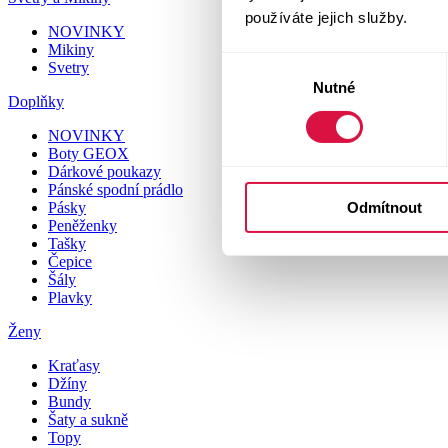
používáte jejich služby.
NOVINKY
Mikiny
Výběr
Svetry
Nutné
souhlasu
Doplňky
NOVINKY
Boty GEOX
Dárkové poukazy
Pánské spodní prádlo
Odmítnout
Pásky
Peněženky
Tašky
Čepice
Šály
Plavky
Ženy
Kraťasy
Džíny
Bundy
Šaty a sukně
Topy