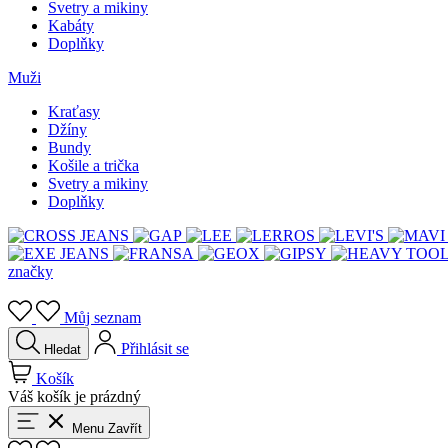
Svetry a mikiny
Kabáty
Doplňky
Muži
Kraťasy
Džíny
Bundy
Košile a trička
Svetry a mikiny
Doplňky
značky
Můj seznam
Přihlásit se
Hledat
Košík
Váš košík je prázdný
Menu
Zavřít