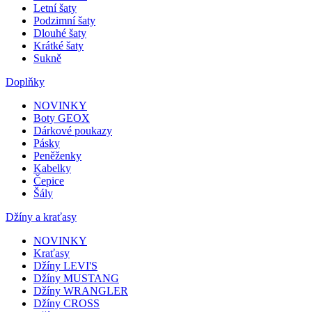
Letní šaty
Podzimní šaty
Dlouhé šaty
Krátké šaty
Sukně
Doplňky
NOVINKY
Boty GEOX
Dárkové poukazy
Pásky
Peněženky
Kabelky
Čepice
Šály
Džíny a kraťasy
NOVINKY
Kraťasy
Džíny LEVI'S
Džíny MUSTANG
Džíny WRANGLER
Džíny CROSS