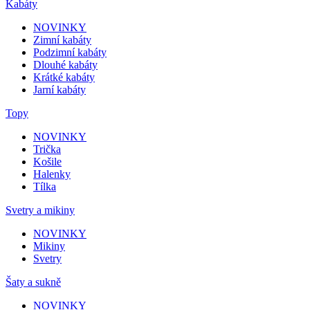
Kabáty
NOVINKY
Zimní kabáty
Podzimní kabáty
Dlouhé kabáty
Krátké kabáty
Jarní kabáty
Topy
NOVINKY
Trička
Košile
Halenky
Tílka
Svetry a mikiny
NOVINKY
Mikiny
Svetry
Šaty a sukně
NOVINKY