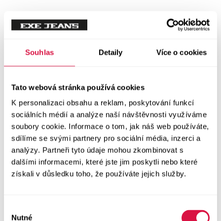
Mikiny
Svetry
Souhlas
Detaily
Více o cookies
Šaty a sukně
Vše v kategorii Šaty a sukně
Tato webová stránka používá cookies
NOVINKY
K personalizaci obsahu a reklam, poskytování funkcí
Letní šaty
sociálních médií a analýze naší návštěvnosti využíváme
soubory cookie. Informace o tom, jak náš web používáte,
sdílíme se svými partnery pro sociální média, inzerci a
Podzimní šaty
analýzy. Partneři tyto údaje mohou zkombinovat s
dalšími informacemi, které jste jim poskytli nebo které
Dlouhé šaty
získali v důsledku toho, že používáte jejich služby.
Krátké šaty
Výběr
Sukně
Nutné
souhlasu