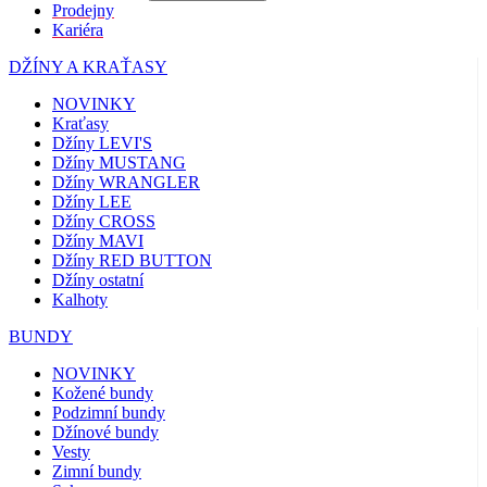
Prodejny
Kariéra
DŽÍNY A KRAŤASY
NOVINKY
Kraťasy
Džíny LEVI'S
Džíny MUSTANG
Džíny WRANGLER
Džíny LEE
Džíny CROSS
Džíny MAVI
Džíny RED BUTTON
Džíny ostatní
Kalhoty
BUNDY
NOVINKY
Kožené bundy
Podzimní bundy
Džínové bundy
Vesty
Zimní bundy