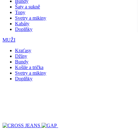
Bundy
Šaty a sukně
Topy
Svetry a mikiny
Kabáty
Doplňky
MUŽI
Kraťasy
Džíny
Bundy
Košile a trička
Svetry a mikiny
Doplňky