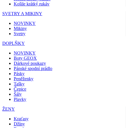
Košile krátký rukáv
SVETRY A MIKINY
NOVINKY
Mikiny
Svetry
DOPLŇKY
NOVINKY
Boty GEOX
Dárkové poukazy
Pánské spodní prádlo
Pásky
Peněženky
Tašky
Čepice
Šály
Plavky
ŽENY
Kraťasy
Džíny