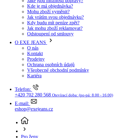
O EXE JEANS
O nás
Kontakt
Prodejny
Ochrana osobních údajů
Všeobecné obchodní podmínky
Kariéra
Telefon:
+420 702 280 568
Otevírací doba:
(po-pá: 8.00 - 16.00)
E-mail:
eshop@exejeans.cz
Pro ženy
Džíny a kraťasy
Džíny ostatní