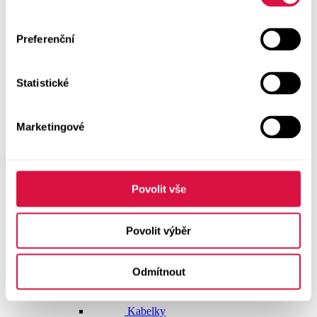
Dlouhé šaty
Preferenční
Krátké šaty
Statistické
Sukně
Doplňky
Marketingové
Vše v kategorii Doplňky
NOVINKY
Boty GEOX
Povolit vše
Dárkové poukazy
Povolit výběr
Pásky
Odmítnout
Peněženky
Kabelky