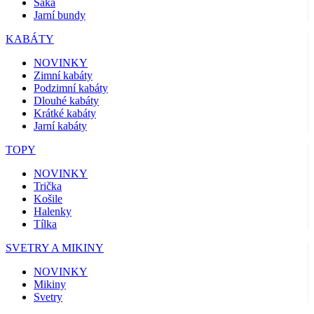
Saka
Jarní bundy
KABÁTY
NOVINKY
Zimní kabáty
Podzimní kabáty
Dlouhé kabáty
Krátké kabáty
Jarní kabáty
TOPY
NOVINKY
Trička
Košile
Halenky
Tílka
SVETRY A MIKINY
NOVINKY
Mikiny
Svetry