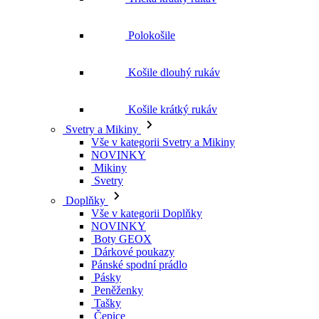
Polokošile
Košile dlouhý rukáv
Košile krátký rukáv
Svetry a Mikiny
Vše v kategorii Svetry a Mikiny
NOVINKY
Mikiny
Svetry
Doplňky
Vše v kategorii Doplňky
NOVINKY
Boty GEOX
Dárkové poukazy
Pánské spodní prádlo
Pásky
Peněženky
Tašky
Čepice