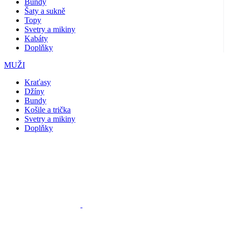
Bundy
Šaty a sukně
Topy
Svetry a mikiny
Kabáty
Doplňky
MUŽI
Kraťasy
Džíny
Bundy
Košile a trička
Svetry a mikiny
Doplňky