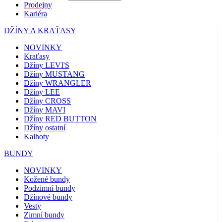
Prodejny
Kariéra
DŽÍNY A KRAŤASY
NOVINKY
Kraťasy
Džíny LEVI'S
Džíny MUSTANG
Džíny WRANGLER
Džíny LEE
Džíny CROSS
Džíny MAVI
Džíny RED BUTTON
Džíny ostatní
Kalhoty
BUNDY
NOVINKY
Kožené bundy
Podzimní bundy
Džínové bundy
Vesty
Zimní bundy