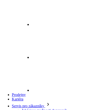
Prodejny
Kariéra
Servis pro zákazníky
Jaké jsou možnosti dopravy?
Kde je má objednávka?
Mohu zboží vyměnit?
Jak vrátím svou objednávku?
Kdy budu mít peníze zpět?
Jak mohu zboží reklamovat?
Odstoupení od smlouvy