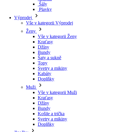
Šály
Plavky
Výprodej
Vše v kategorii Výprodej
Ženy
Vše v kategorii Ženy
Kraťasy
Džíny
Bundy
Šaty a sukně
Topy
Svetry a mikiny
Kabáty
Doplňky
Muži
Vše v kategorii Muži
Kraťasy
Džíny
Bundy
Košile a trička
Svetry a mikiny
Doplňky