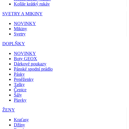
Košile krátký rukáv
SVETRY A MIKINY
NOVINKY
Mikiny
Svetry
DOPLŇKY
NOVINKY
Boty GEOX
Dárkové poukazy
Pánské spodní prádlo
Pásky
Peněženky
Tašky
Čepice
Šály
Plavky
ŽENY
Kraťasy
Džíny