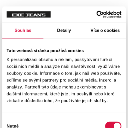
Tílka
Svetry a mikiny
Vše v kategorii Svetry a mikiny
Souhlas
Detaily
Více o cookies
NOVINKY
Mikiny
Tato webová stránka používá cookies
K personalizaci obsahu a reklam, poskytování funkcí
Svetry
sociálních médií a analýze naší návštěvnosti využíváme
soubory cookie. Informace o tom, jak náš web používáte,
Šaty a sukně
sdílíme se svými partnery pro sociální média, inzerci a
Vše v kategorii Šaty a sukně
analýzy. Partneři tyto údaje mohou zkombinovat s
NOVINKY
dalšími informacemi, které jste jim poskytli nebo které
získali v důsledku toho, že používáte jejich služby.
Letní šaty
Podzimní šaty
Výběr
Nutné
souhlasu