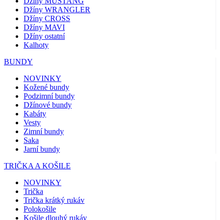
Džíny MUSTANG
Džíny WRANGLER
Džíny CROSS
Džíny MAVI
Džíny ostatní
Kalhoty
BUNDY
NOVINKY
Kožené bundy
Podzimní bundy
Džínové bundy
Kabáty
Vesty
Zimní bundy
Saka
Jarní bundy
TRIČKA A KOŠILE
NOVINKY
Trička
Trička krátký rukáv
Polokošile
Košile dlouhý rukáv