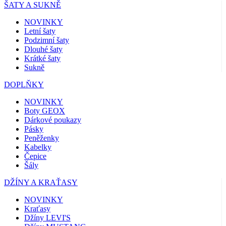
ŠATY A SUKNĚ
NOVINKY
Letní šaty
Podzimní šaty
Dlouhé šaty
Krátké šaty
Sukně
DOPLŇKY
NOVINKY
Boty GEOX
Dárkové poukazy
Pásky
Peněženky
Kabelky
Čepice
Šály
DŽÍNY A KRAŤASY
NOVINKY
Kraťasy
Džíny LEVI'S