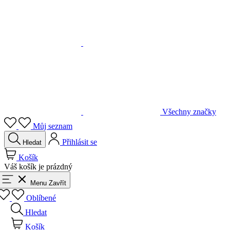
Všechny značky
Můj seznam
Přihlásit se
Hledat
Košík
Váš košík je prázdný
Menu
Zavřít
Oblíbené
Hledat
Košík