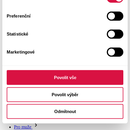
Doplňky
Preferenční
Vše v kategorii Doplňky
NOVINKY
Statistické
Boty GEOX
Dárkové poukazy
Marketingové
Pásky
Peněženky
Povolit vše
Kabelky
Povolit výběr
Čepice
Odmítnout
Šály
Pro muže