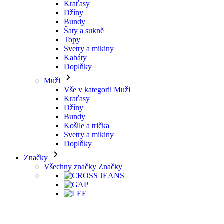
Kraťasy
Džíny
Bundy
Šaty a sukně
Topy
Svetry a mikiny
Kabáty
Doplňky
Muži
Vše v kategorii Muži
Kraťasy
Džíny
Bundy
Košile a trička
Svetry a mikiny
Doplňky
Značky
Všechny značky Značky