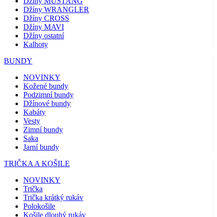
Džíny MUSTANG
Džíny WRANGLER
Džíny CROSS
Džíny MAVI
Džíny ostatní
Kalhoty
BUNDY
NOVINKY
Kožené bundy
Podzimní bundy
Džínové bundy
Kabáty
Vesty
Zimní bundy
Saka
Jarní bundy
TRIČKA A KOŠILE
NOVINKY
Trička
Trička krátký rukáv
Polokošile
Košile dlouhý rukáv