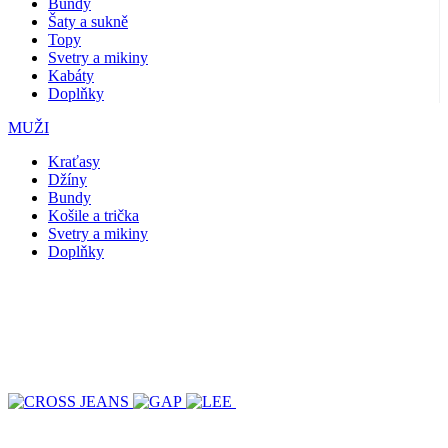
Bundy
Šaty a sukně
Topy
Svetry a mikiny
Kabáty
Doplňky
MUŽI
Kraťasy
Džíny
Bundy
Košile a trička
Svetry a mikiny
Doplňky