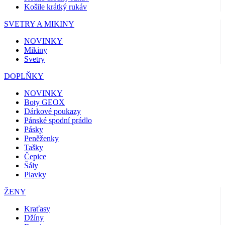
Košile krátký rukáv
SVETRY A MIKINY
NOVINKY
Mikiny
Svetry
DOPLŇKY
NOVINKY
Boty GEOX
Dárkové poukazy
Pánské spodní prádlo
Pásky
Peněženky
Tašky
Čepice
Šály
Plavky
ŽENY
Kraťasy
Džíny