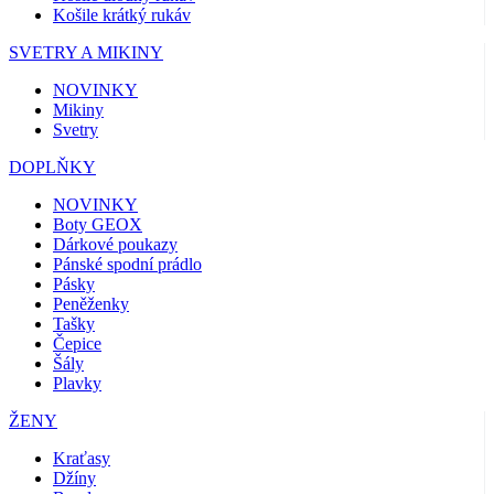
Košile krátký rukáv
SVETRY A MIKINY
NOVINKY
Mikiny
Svetry
DOPLŇKY
NOVINKY
Boty GEOX
Dárkové poukazy
Pánské spodní prádlo
Pásky
Peněženky
Tašky
Čepice
Šály
Plavky
ŽENY
Kraťasy
Džíny