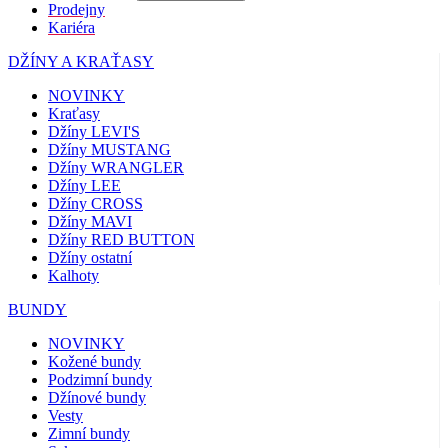
Prodejny
Kariéra
DŽÍNY A KRAŤASY
NOVINKY
Kraťasy
Džíny LEVI'S
Džíny MUSTANG
Džíny WRANGLER
Džíny LEE
Džíny CROSS
Džíny MAVI
Džíny RED BUTTON
Džíny ostatní
Kalhoty
BUNDY
NOVINKY
Kožené bundy
Podzimní bundy
Džínové bundy
Vesty
Zimní bundy