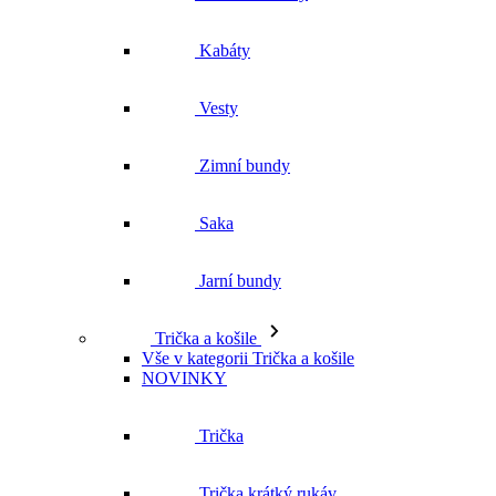
Zimní bundy
Saka
Jarní bundy
Trička a košile
Vše v kategorii Trička a košile
NOVINKY
Trička
Trička krátký rukáv
Polokošile
Košile dlouhý rukáv