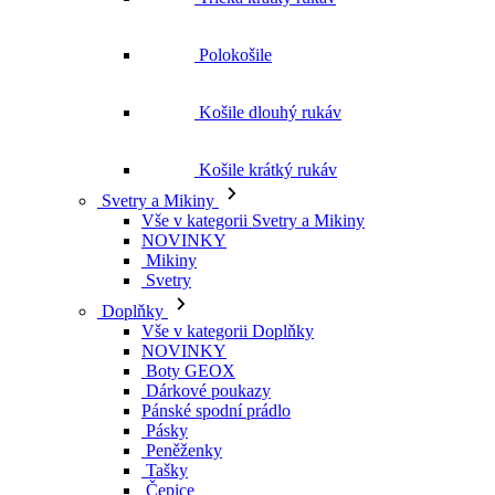
Košile krátký rukáv
Svetry a Mikiny
Vše v kategorii Svetry a Mikiny
NOVINKY
Mikiny
Svetry
Doplňky
Vše v kategorii Doplňky
NOVINKY
Boty GEOX
Dárkové poukazy
Pánské spodní prádlo
Pásky
Peněženky
Tašky
Čepice
Šály
Plavky
Výprodej
Vše v kategorii Výprodej
Ženy
Vše v kategorii Ženy