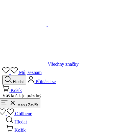
Všechny značky
Můj seznam
Přihlásit se
Hledat
Košík
Váš košík je prázdný
Menu
Zavřít
Oblíbené
Hledat
Košík
Přihlásit se
Zpět