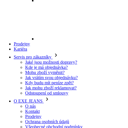
Mohu zboží vyměnit?
Jak vrátím svou objednávku?
Kdy budu mít peníze zpět?
Jak mohu zboží reklamovat?
Odstoupení od smlouvy
O EXE JEANS
O nás
Kontakt
Prodejny
Ochrana osobních údajů
Všeobecné obchodní podmínky
Kariéra
Telefon:
+420 702 280 568
Otevírací doba:
(po-pá: 8.00 - 16.00)
E-mail:
eshop@exejeans.cz
Pro muže