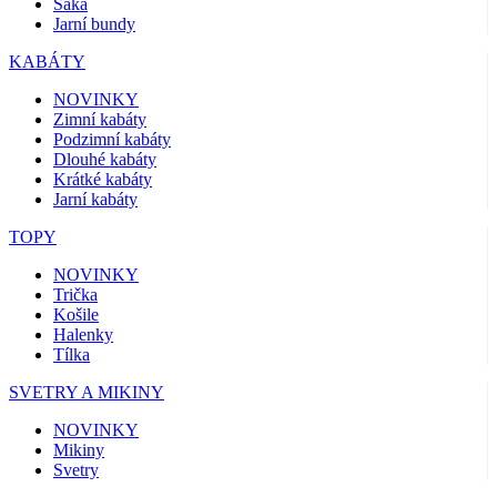
Saka
Jarní bundy
KABÁTY
NOVINKY
Zimní kabáty
Podzimní kabáty
Dlouhé kabáty
Krátké kabáty
Jarní kabáty
TOPY
NOVINKY
Trička
Košile
Halenky
Tílka
SVETRY A MIKINY
NOVINKY
Mikiny
Svetry