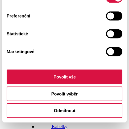
Doplňky
Preferenční
Vše v kategorii Doplňky
NOVINKY
Statistické
Boty GEOX
Dárkové poukazy
Marketingové
Pásky
Peněženky
Povolit vše
Kabelky
Povolit výběr
Čepice
Odmítnout
Šály
Pro muže