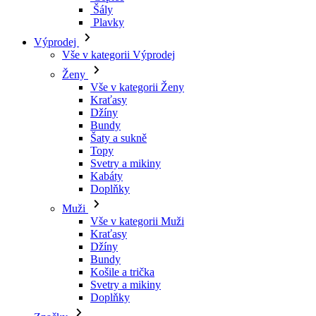
Kraťasy
Džíny
Bundy
Šaty a sukně
Topy
Svetry a mikiny
Kabáty
Doplňky
Muži
Vše v kategorii Muži
Kraťasy
Džíny
Bundy
Košile a trička
Svetry a mikiny
Doplňky
Značky
Všechny značky Značky