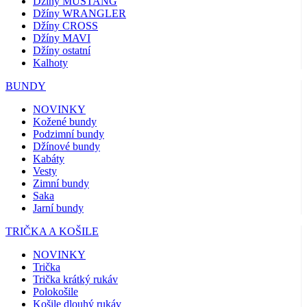
Džíny MUSTANG
Džíny WRANGLER
Džíny CROSS
Džíny MAVI
Džíny ostatní
Kalhoty
BUNDY
NOVINKY
Kožené bundy
Podzimní bundy
Džínové bundy
Kabáty
Vesty
Zimní bundy
Saka
Jarní bundy
TRIČKA A KOŠILE
NOVINKY
Trička
Trička krátký rukáv
Polokošile
Košile dlouhý rukáv