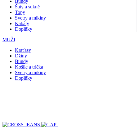
Bundy
Šaty a sukně
Topy
Svetry a mikiny
Kabáty
Doplňky
MUŽI
Kraťasy
Džíny
Bundy
Košile a trička
Svetry a mikiny
Doplňky