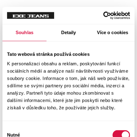
Mikiny
Svetry
Souhlas
Detaily
Více o cookies
Šaty a sukně
Vše v kategorii Šaty a sukně
Tato webová stránka používá cookies
NOVINKY
K personalizaci obsahu a reklam, poskytování funkcí
Letní šaty
sociálních médií a analýze naší návštěvnosti využíváme
soubory cookie. Informace o tom, jak náš web používáte,
sdílíme se svými partnery pro sociální média, inzerci a
Podzimní šaty
analýzy. Partneři tyto údaje mohou zkombinovat s
dalšími informacemi, které jste jim poskytli nebo které
Dlouhé šaty
získali v důsledku toho, že používáte jejich služby.
Krátké šaty
Výběr
Sukně
Nutné
souhlasu