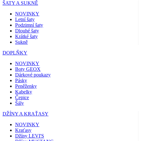
ŠATY A SUKNĚ
NOVINKY
Letní šaty
Podzimní šaty
Dlouhé šaty
Krátké šaty
Sukně
DOPLŇKY
NOVINKY
Boty GEOX
Dárkové poukazy
Pásky
Peněženky
Kabelky
Čepice
Šály
DŽÍNY A KRAŤASY
NOVINKY
Kraťasy
Džíny LEVI'S