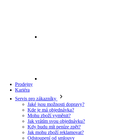
Prodejny
Kariéra
Servis pro zákazníky
Jaké jsou možnosti dopravy?
Kde je má objednávka?
Mohu zboží vyměnit?
Jak vrátím svou objednávku?
Kdy budu mít peníze zpět?
Jak mohu zboží reklamovat?
Odstoupení od smlouvy
O EXE JEANS
O nás
Kontakt
Prodejny
Ochrana osobních údajů
Všeobecné obchodní podmínky