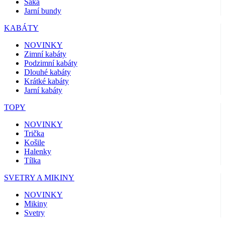
Saka
Jarní bundy
KABÁTY
NOVINKY
Zimní kabáty
Podzimní kabáty
Dlouhé kabáty
Krátké kabáty
Jarní kabáty
TOPY
NOVINKY
Trička
Košile
Halenky
Tílka
SVETRY A MIKINY
NOVINKY
Mikiny
Svetry