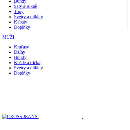
Bundy
Šaty a sukně
Topy
Svetry a mikiny
Kabáty
Doplňky
MUŽI
Kraťasy
Džíny
Bundy
Košile a trička
Svetry a mikiny
Doplňky