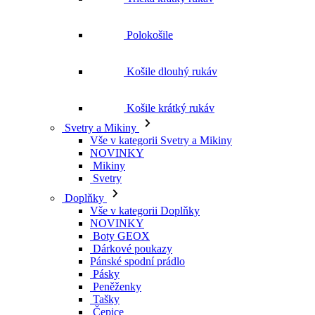
Polokošile
Košile dlouhý rukáv
Košile krátký rukáv
Svetry a Mikiny
Vše v kategorii Svetry a Mikiny
NOVINKY
Mikiny
Svetry
Doplňky
Vše v kategorii Doplňky
NOVINKY
Boty GEOX
Dárkové poukazy
Pánské spodní prádlo
Pásky
Peněženky
Tašky
Čepice