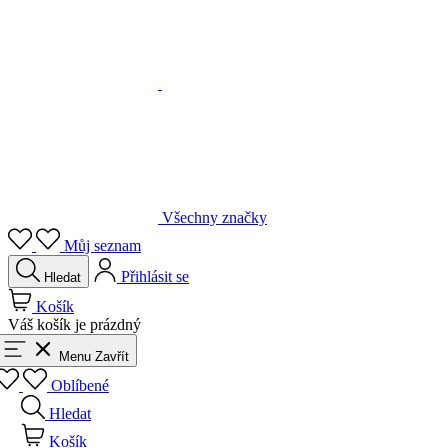
Všechny značky
Můj seznam
Přihlásit se
Hledat
Košík
Váš košík je prázdný
Menu
Zavřít
Oblíbené
Hledat
Košík