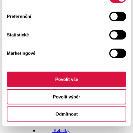
Dlouhé šaty
Preferenční
Krátké šaty
Statistické
Sukně
Doplňky
Marketingové
Vše v kategorii Doplňky
NOVINKY
Boty GEOX
Povolit vše
Dárkové poukazy
Povolit výběr
Pásky
Odmítnout
Peněženky
Kabelky