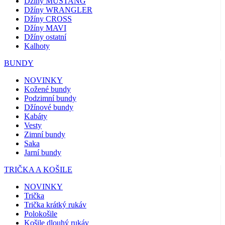
Džíny MUSTANG
Džíny WRANGLER
Džíny CROSS
Džíny MAVI
Džíny ostatní
Kalhoty
BUNDY
NOVINKY
Kožené bundy
Podzimní bundy
Džínové bundy
Kabáty
Vesty
Zimní bundy
Saka
Jarní bundy
TRIČKA A KOŠILE
NOVINKY
Trička
Trička krátký rukáv
Polokošile
Košile dlouhý rukáv