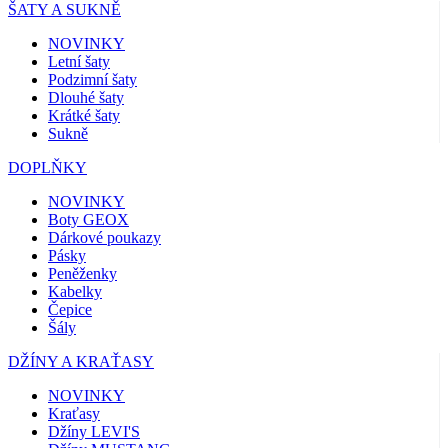
ŠATY A SUKNĚ
NOVINKY
Letní šaty
Podzimní šaty
Dlouhé šaty
Krátké šaty
Sukně
DOPLŇKY
NOVINKY
Boty GEOX
Dárkové poukazy
Pásky
Peněženky
Kabelky
Čepice
Šály
DŽÍNY A KRAŤASY
NOVINKY
Kraťasy
Džíny LEVI'S