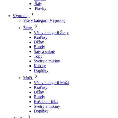
Šály
Plavky
Výprodej
Vše v kategorii Výprodej
Ženy
Vše v kategorii Ženy
Kraťasy
Džíny
Bundy
Šaty a sukně
Topy
Svetry a mikiny
Kabáty
Doplňky
Muži
Vše v kategorii Muži
Kraťasy
Džíny
Bundy
Košile a trička
Svetry a mikiny
Doplňky