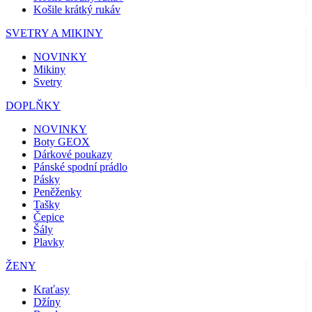
Košile krátký rukáv
SVETRY A MIKINY
NOVINKY
Mikiny
Svetry
DOPLŇKY
NOVINKY
Boty GEOX
Dárkové poukazy
Pánské spodní prádlo
Pásky
Peněženky
Tašky
Čepice
Šály
Plavky
ŽENY
Kraťasy
Džíny