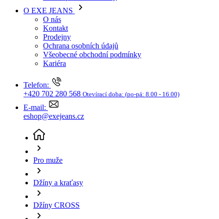
Kariéra
Telefon:
+420 702 280 568
Otevírací doba:
(po-pá: 8.00 - 16.00)
E-mail:
eshop@exejeans.cz
Pro muže
Džíny a kraťasy
Džíny CROSS
Pánské džíny CROSS JEANS Antonio modré - 36/34
(aktuální stránka)