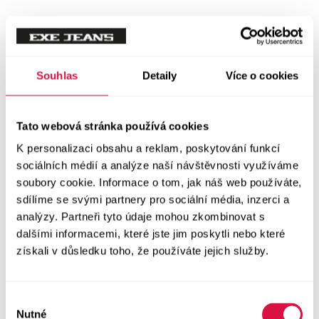
Tílka
Svetry a mikiny
Vše v kategorii Svetry a mikiny
Souhlas
Detaily
Více o cookies
NOVINKY
Mikiny
Tato webová stránka používá cookies
K personalizaci obsahu a reklam, poskytování funkcí
Svetry
sociálních médií a analýze naší návštěvnosti využíváme
soubory cookie. Informace o tom, jak náš web používáte,
Šaty a sukně
sdílíme se svými partnery pro sociální média, inzerci a
Vše v kategorii Šaty a sukně
analýzy. Partneři tyto údaje mohou zkombinovat s
NOVINKY
dalšími informacemi, které jste jim poskytli nebo které
získali v důsledku toho, že používáte jejich služby.
Letní šaty
Podzimní šaty
Výběr
Nutné
souhlasu