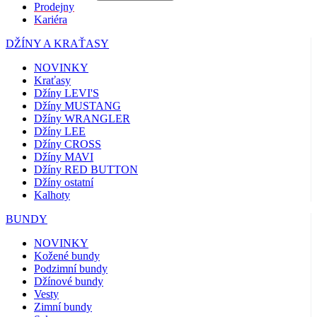
Prodejny
Kariéra
DŽÍNY A KRAŤASY
NOVINKY
Kraťasy
Džíny LEVI'S
Džíny MUSTANG
Džíny WRANGLER
Džíny LEE
Džíny CROSS
Džíny MAVI
Džíny RED BUTTON
Džíny ostatní
Kalhoty
BUNDY
NOVINKY
Kožené bundy
Podzimní bundy
Džínové bundy
Vesty
Zimní bundy