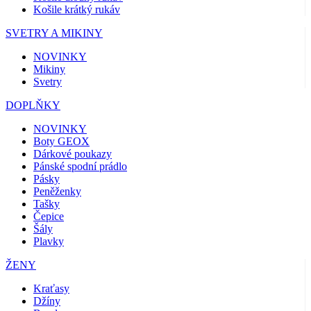
Košile krátký rukáv
SVETRY A MIKINY
NOVINKY
Mikiny
Svetry
DOPLŇKY
NOVINKY
Boty GEOX
Dárkové poukazy
Pánské spodní prádlo
Pásky
Peněženky
Tašky
Čepice
Šály
Plavky
ŽENY
Kraťasy
Džíny