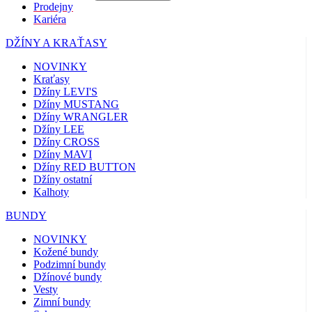
Prodejny
Kariéra
DŽÍNY A KRAŤASY
NOVINKY
Kraťasy
Džíny LEVI'S
Džíny MUSTANG
Džíny WRANGLER
Džíny LEE
Džíny CROSS
Džíny MAVI
Džíny RED BUTTON
Džíny ostatní
Kalhoty
BUNDY
NOVINKY
Kožené bundy
Podzimní bundy
Džínové bundy
Vesty
Zimní bundy