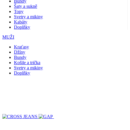
Bundy
Šaty a sukně
Topy
Svetry a mikiny
Kabáty
Doplňky
MUŽI
Kraťasy
Džíny
Bundy
Košile a trička
Svetry a mikiny
Doplňky