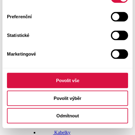
Doplňky
Preferenční
Vše v kategorii Doplňky
NOVINKY
Statistické
Boty GEOX
Dárkové poukazy
Marketingové
Pásky
Peněženky
Povolit vše
Kabelky
Povolit výběr
Čepice
Odmítnout
Šály
Pro muže