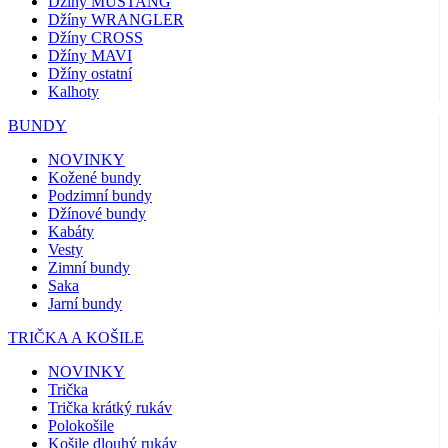
Džíny MUSTANG
Džíny WRANGLER
Džíny CROSS
Džíny MAVI
Džíny ostatní
Kalhoty
BUNDY
NOVINKY
Kožené bundy
Podzimní bundy
Džínové bundy
Kabáty
Vesty
Zimní bundy
Saka
Jarní bundy
TRIČKA A KOŠILE
NOVINKY
Trička
Trička krátký rukáv
Polokošile
Košile dlouhý rukáv