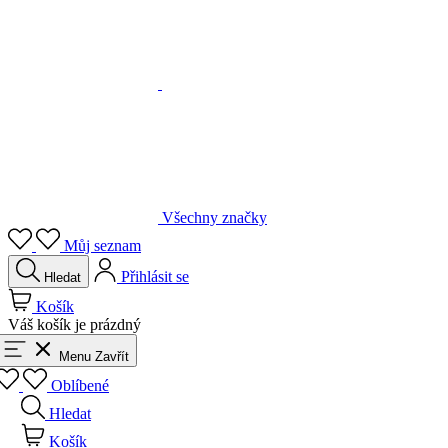
Všechny značky
Můj seznam
Přihlásit se
Hledat
Košík
Váš košík je prázdný
Menu
Zavřít
Oblíbené
Hledat
Košík
Přihlásit se
Zpět