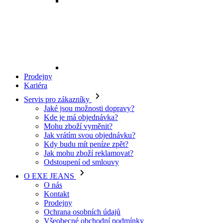
Mohu zboží vyměnit?
Jak vrátím svou objednávku?
Kdy budu mít peníze zpět?
Jak mohu zboží reklamovat?
Odstoupení od smlouvy
O EXE JEANS
O nás
Kontakt
Prodejny
Ochrana osobních údajů
Všeobecné obchodní podmínky
Kariéra
Telefon:
+420 702 280 568
Otevírací doba:
(po-pá: 8.00 - 16.00)
E-mail:
eshop@exejeans.cz
Pro ženy