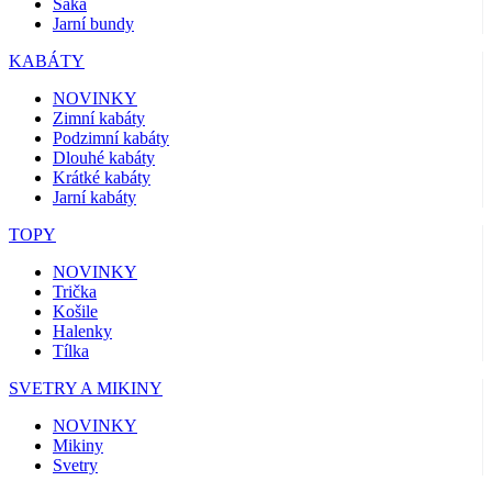
Saka
Jarní bundy
KABÁTY
NOVINKY
Zimní kabáty
Podzimní kabáty
Dlouhé kabáty
Krátké kabáty
Jarní kabáty
TOPY
NOVINKY
Trička
Košile
Halenky
Tílka
SVETRY A MIKINY
NOVINKY
Mikiny
Svetry