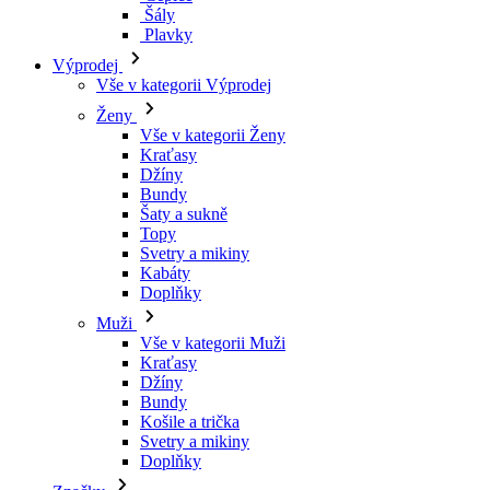
Kraťasy
Džíny
Bundy
Šaty a sukně
Topy
Svetry a mikiny
Kabáty
Doplňky
Muži
Vše v kategorii Muži
Kraťasy
Džíny
Bundy
Košile a trička
Svetry a mikiny
Doplňky
Značky
Všechny značky Značky