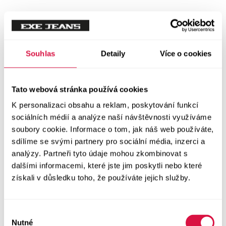
Mikiny
Svetry
Souhlas
Detaily
Více o cookies
Šaty a sukně
Vše v kategorii Šaty a sukně
Tato webová stránka používá cookies
NOVINKY
K personalizaci obsahu a reklam, poskytování funkcí
Letní šaty
sociálních médií a analýze naší návštěvnosti využíváme
soubory cookie. Informace o tom, jak náš web používáte,
sdílíme se svými partnery pro sociální média, inzerci a
Podzimní šaty
analýzy. Partneři tyto údaje mohou zkombinovat s
dalšími informacemi, které jste jim poskytli nebo které
Dlouhé šaty
získali v důsledku toho, že používáte jejich služby.
Krátké šaty
Výběr
Sukně
Nutné
souhlasu