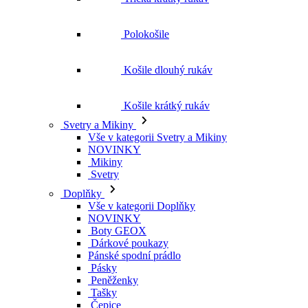
Košile krátký rukáv
Svetry a Mikiny
Vše v kategorii Svetry a Mikiny
NOVINKY
Mikiny
Svetry
Doplňky
Vše v kategorii Doplňky
NOVINKY
Boty GEOX
Dárkové poukazy
Pánské spodní prádlo
Pásky
Peněženky
Tašky
Čepice
Šály
Plavky
Výprodej
Vše v kategorii Výprodej
Ženy
Vše v kategorii Ženy