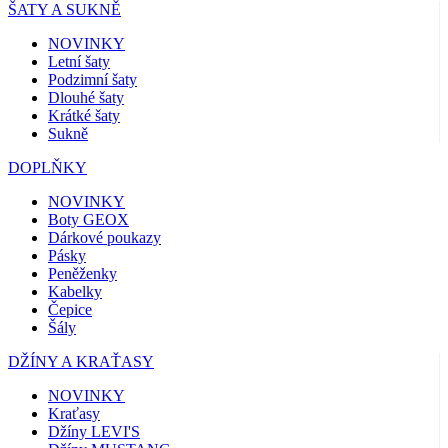
ŠATY A SUKNĚ
NOVINKY
Letní šaty
Podzimní šaty
Dlouhé šaty
Krátké šaty
Sukně
DOPLŇKY
NOVINKY
Boty GEOX
Dárkové poukazy
Pásky
Peněženky
Kabelky
Čepice
Šály
DŽÍNY A KRAŤASY
NOVINKY
Kraťasy
Džíny LEVI'S