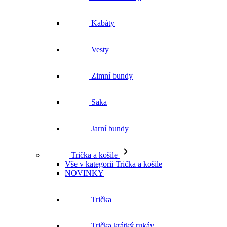
Zimní bundy
Saka
Jarní bundy
Trička a košile
Vše v kategorii Trička a košile
NOVINKY
Trička
Trička krátký rukáv
Polokošile
Košile dlouhý rukáv