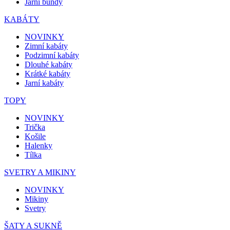
Jarní bundy
KABÁTY
NOVINKY
Zimní kabáty
Podzimní kabáty
Dlouhé kabáty
Krátké kabáty
Jarní kabáty
TOPY
NOVINKY
Trička
Košile
Halenky
Tílka
SVETRY A MIKINY
NOVINKY
Mikiny
Svetry
ŠATY A SUKNĚ