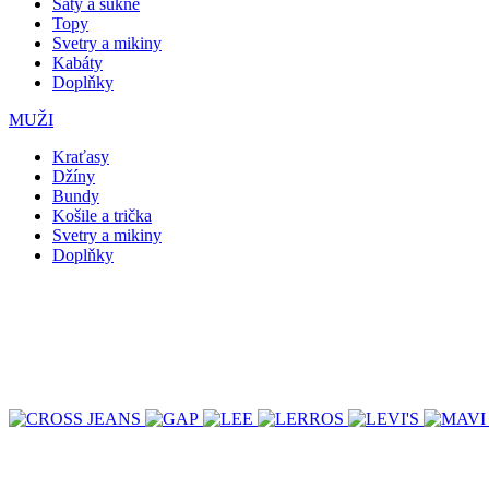
Šaty a sukně
Topy
Svetry a mikiny
Kabáty
Doplňky
MUŽI
Kraťasy
Džíny
Bundy
Košile a trička
Svetry a mikiny
Doplňky