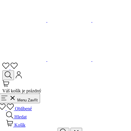
Váš košík je prázdný
Menu
Zavřít
Oblíbené
Hledat
Košík