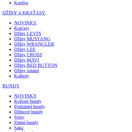
Kariéra
DŽÍNY A KRAŤASY
NOVINKY
Kraťasy
Džíny LEVI'S
Džíny MUSTANG
Džíny WRANGLER
Džíny LEE
Džíny CROSS
Džíny MAVI
Džíny RED BUTTON
Džíny ostatní
Kalhoty
BUNDY
NOVINKY
Kožené bundy
Podzimní bundy
Džínové bundy
Vesty
Zimní bundy
Saka