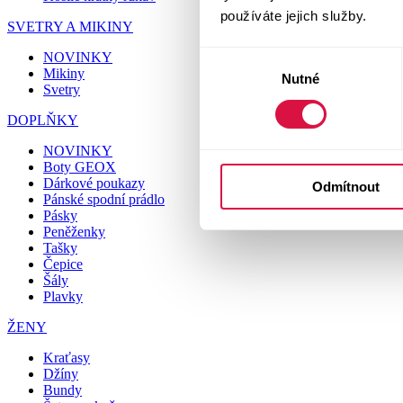
používáte jejich služby.
SVETRY A MIKINY
NOVINKY
Výběr
Mikiny
Nutné
souhlasu
Svetry
DOPLŇKY
NOVINKY
Boty GEOX
Dárkové poukazy
Odmítnout
Pánské spodní prádlo
Pásky
Peněženky
Tašky
Čepice
Šály
Plavky
ŽENY
Kraťasy
Džíny
Bundy