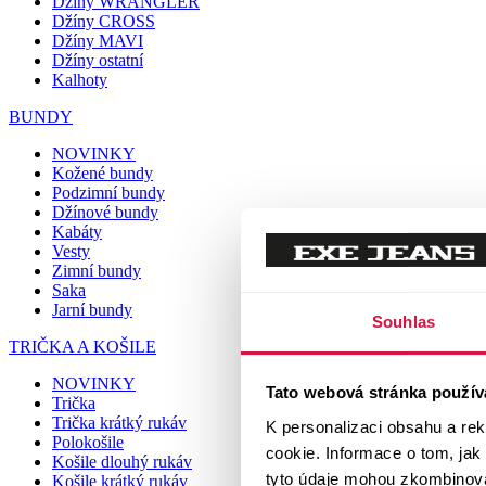
Džíny WRANGLER
Džíny CROSS
Džíny MAVI
Džíny ostatní
Kalhoty
BUNDY
NOVINKY
Kožené bundy
Podzimní bundy
Džínové bundy
Kabáty
Vesty
Zimní bundy
Saka
Jarní bundy
Souhlas
TRIČKA A KOŠILE
NOVINKY
Tato webová stránka použív
Trička
Trička krátký rukáv
K personalizaci obsahu a re
Polokošile
cookie. Informace o tom, jak
Košile dlouhý rukáv
tyto údaje mohou zkombinovat
Košile krátký rukáv