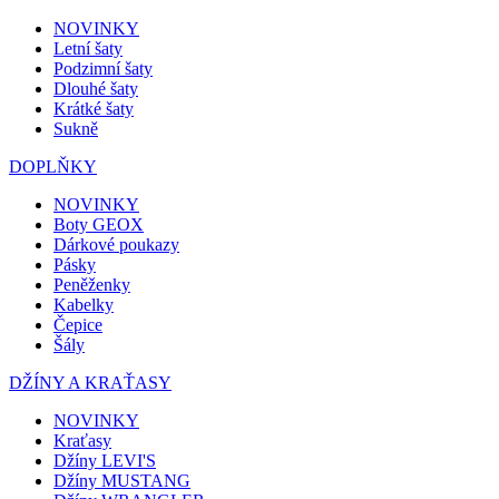
NOVINKY
Letní šaty
Podzimní šaty
Dlouhé šaty
Krátké šaty
Sukně
DOPLŇKY
NOVINKY
Boty GEOX
Dárkové poukazy
Pásky
Peněženky
Kabelky
Čepice
Šály
DŽÍNY A KRAŤASY
NOVINKY
Kraťasy
Džíny LEVI'S
Džíny MUSTANG