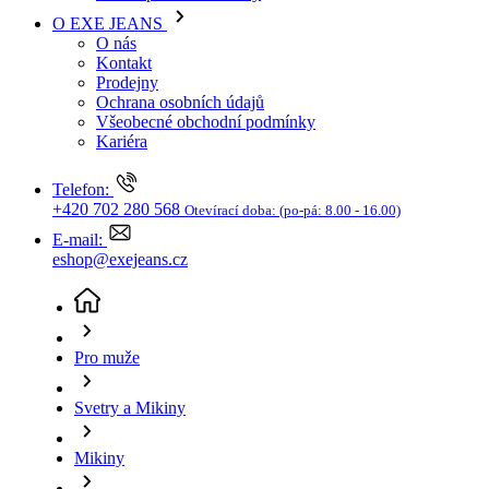
Kariéra
Telefon:
+420 702 280 568
Otevírací doba:
(po-pá: 8.00 - 16.00)
E-mail:
eshop@exejeans.cz
Pro muže
Svetry a Mikiny
Mikiny
Pánská mikina HEAVY TOOLS Timot modrá
(aktuální
stránka)