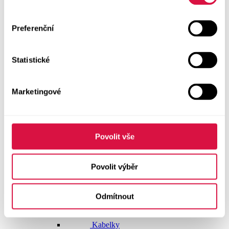
Dlouhé šaty
Preferenční
Krátké šaty
Statistické
Sukně
Doplňky
Marketingové
Vše v kategorii Doplňky
NOVINKY
Boty GEOX
Povolit vše
Dárkové poukazy
Povolit výběr
Pásky
Odmítnout
Peněženky
Kabelky