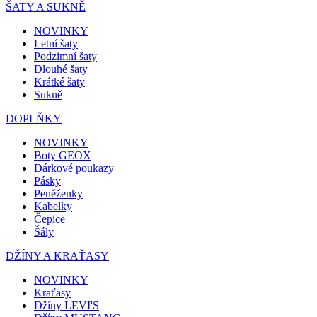
ŠATY A SUKNĚ
NOVINKY
Letní šaty
Podzimní šaty
Dlouhé šaty
Krátké šaty
Sukně
DOPLŇKY
NOVINKY
Boty GEOX
Dárkové poukazy
Pásky
Peněženky
Kabelky
Čepice
Šály
DŽÍNY A KRAŤASY
NOVINKY
Kraťasy
Džíny LEVI'S