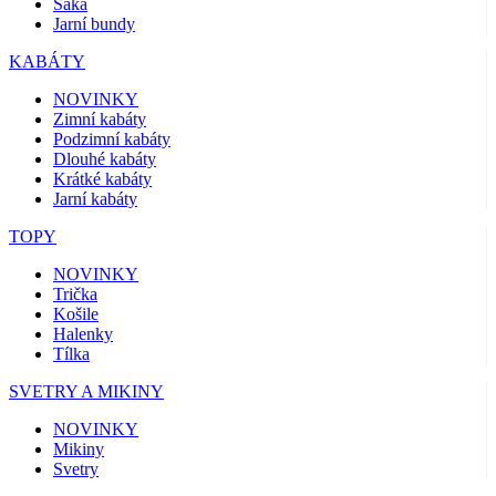
Saka
Jarní bundy
KABÁTY
NOVINKY
Zimní kabáty
Podzimní kabáty
Dlouhé kabáty
Krátké kabáty
Jarní kabáty
TOPY
NOVINKY
Trička
Košile
Halenky
Tílka
SVETRY A MIKINY
NOVINKY
Mikiny
Svetry