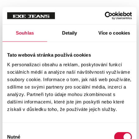
Tílka
Svetry a mikiny
Vše v kategorii Svetry a mikiny
Souhlas
Detaily
Více o cookies
NOVINKY
Mikiny
Tato webová stránka používá cookies
K personalizaci obsahu a reklam, poskytování funkcí
Svetry
sociálních médií a analýze naší návštěvnosti využíváme
soubory cookie. Informace o tom, jak náš web používáte,
Šaty a sukně
sdílíme se svými partnery pro sociální média, inzerci a
Vše v kategorii Šaty a sukně
analýzy. Partneři tyto údaje mohou zkombinovat s
NOVINKY
dalšími informacemi, které jste jim poskytli nebo které
získali v důsledku toho, že používáte jejich služby.
Letní šaty
Podzimní šaty
Výběr
Nutné
souhlasu