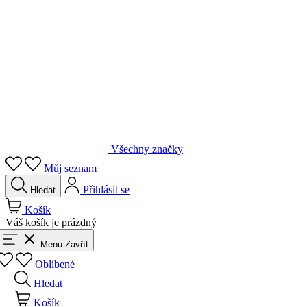
Všechny značky
Můj seznam
Přihlásit se
Hledat
Košík
Váš košík je prázdný
Menu
Zavřít
Oblíbené
Hledat
Košík