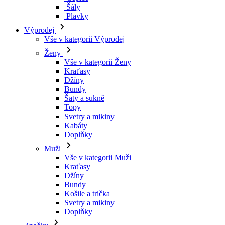
Šály
Plavky
Výprodej
Vše v kategorii Výprodej
Ženy
Vše v kategorii Ženy
Kraťasy
Džíny
Bundy
Šaty a sukně
Topy
Svetry a mikiny
Kabáty
Doplňky
Muži
Vše v kategorii Muži
Kraťasy
Džíny
Bundy
Košile a trička
Svetry a mikiny
Doplňky