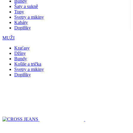
Bundy
Šaty a sukně
Topy
Svetry a mikiny
Kabáty
Doplňky
MUŽI
Kraťasy
Džíny
Bundy
Košile a trička
Svetry a mikiny
Doplňky