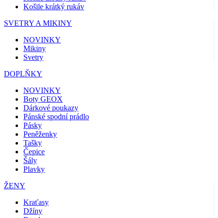
Košile krátký rukáv
SVETRY A MIKINY
NOVINKY
Mikiny
Svetry
DOPLŇKY
NOVINKY
Boty GEOX
Dárkové poukazy
Pánské spodní prádlo
Pásky
Peněženky
Tašky
Čepice
Šály
Plavky
ŽENY
Kraťasy
Džíny