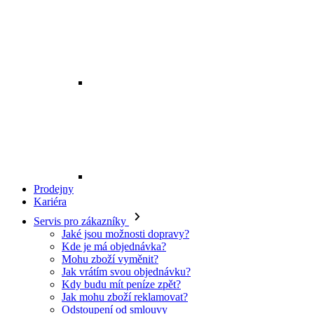
Prodejny
Kariéra
Servis pro zákazníky
Jaké jsou možnosti dopravy?
Kde je má objednávka?
Mohu zboží vyměnit?
Jak vrátím svou objednávku?
Kdy budu mít peníze zpět?
Jak mohu zboží reklamovat?
Odstoupení od smlouvy
O EXE JEANS
O nás
Kontakt
Prodejny
Ochrana osobních údajů
Všeobecné obchodní podmínky