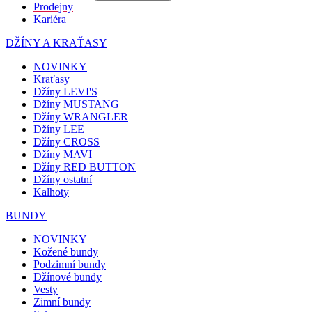
Prodejny
Kariéra
DŽÍNY A KRAŤASY
NOVINKY
Kraťasy
Džíny LEVI'S
Džíny MUSTANG
Džíny WRANGLER
Džíny LEE
Džíny CROSS
Džíny MAVI
Džíny RED BUTTON
Džíny ostatní
Kalhoty
BUNDY
NOVINKY
Kožené bundy
Podzimní bundy
Džínové bundy
Vesty
Zimní bundy