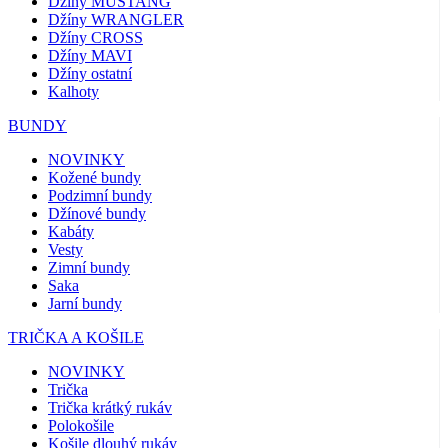
Džíny MUSTANG
Džíny WRANGLER
Džíny CROSS
Džíny MAVI
Džíny ostatní
Kalhoty
BUNDY
NOVINKY
Kožené bundy
Podzimní bundy
Džínové bundy
Kabáty
Vesty
Zimní bundy
Saka
Jarní bundy
TRIČKA A KOŠILE
NOVINKY
Trička
Trička krátký rukáv
Polokošile
Košile dlouhý rukáv