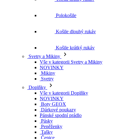
Polokošile
Košile dlouhý rukáv
Košile krátký rukáv
Svetry a Mikiny
Vše v kategorii Svetry a Mikiny
NOVINKY
Mikiny
Svetry
Doplňky
Vše v kategorii Doplňky
NOVINKY
Boty GEOX
Dárkové poukazy
Pánské spodní prádlo
Pásky
Peněženky
Tašky
Čepice