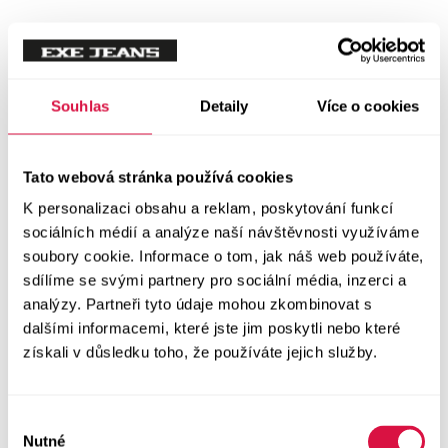
Mikiny
Svetry
Souhlas
Detaily
Více o cookies
Šaty a sukně
Vše v kategorii Šaty a sukně
Tato webová stránka používá cookies
NOVINKY
K personalizaci obsahu a reklam, poskytování funkcí
Letní šaty
sociálních médií a analýze naší návštěvnosti využíváme
soubory cookie. Informace o tom, jak náš web používáte,
sdílíme se svými partnery pro sociální média, inzerci a
Podzimní šaty
analýzy. Partneři tyto údaje mohou zkombinovat s
dalšími informacemi, které jste jim poskytli nebo které
Dlouhé šaty
získali v důsledku toho, že používáte jejich služby.
Krátké šaty
Výběr
Sukně
Nutné
souhlasu