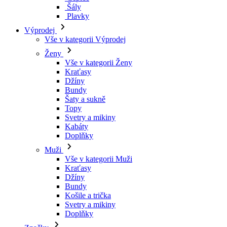
Kraťasy
Džíny
Bundy
Šaty a sukně
Topy
Svetry a mikiny
Kabáty
Doplňky
Muži
Vše v kategorii Muži
Kraťasy
Džíny
Bundy
Košile a trička
Svetry a mikiny
Doplňky
Značky
Všechny značky Značky