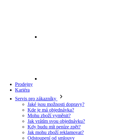
Mohu zboží vyměnit?
Jak vrátím svou objednávku?
Kdy budu mít peníze zpět?
Jak mohu zboží reklamovat?
Odstoupení od smlouvy
O EXE JEANS
O nás
Kontakt
Prodejny
Ochrana osobních údajů
Všeobecné obchodní podmínky
Kariéra
Telefon:
+420 702 280 568
Otevírací doba:
(po-pá: 8.00 - 16.00)
E-mail:
eshop@exejeans.cz
Pro muže