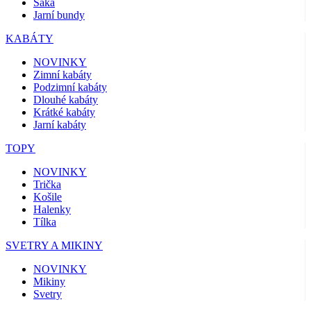
Saka
Jarní bundy
KABÁTY
NOVINKY
Zimní kabáty
Podzimní kabáty
Dlouhé kabáty
Krátké kabáty
Jarní kabáty
TOPY
NOVINKY
Trička
Košile
Halenky
Tílka
SVETRY A MIKINY
NOVINKY
Mikiny
Svetry