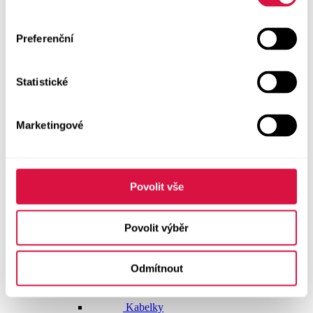
Doplňky
Preferenční
Vše v kategorii Doplňky
NOVINKY
Statistické
Boty GEOX
Dárkové poukazy
Marketingové
Pásky
Peněženky
Povolit vše
Kabelky
Povolit výběr
Čepice
Odmítnout
Šály
Pro muže