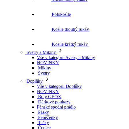
Košile krátký rukáv
Svetry a Mikiny
Vše v kategorii Svetry a Mikiny
NOVINKY
Mikiny
Svetry
Doplňky
Vše v kategorii Doplňky
NOVINKY
Boty GEOX
Dárkové poukazy
Pánské spodní prádlo
Pásky
Peněženky
Tašky
Čepice
Šály
Plavky
Výprodej
Vše v kategorii Výprodej
Ženy
Vše v kategorii Ženy