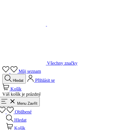
Všechny značky
Můj seznam
Přihlásit se
Hledat
Košík
Váš košík je prázdný
Menu
Zavřít
Oblíbené
Hledat
Košík
Přihlásit se
Zpět