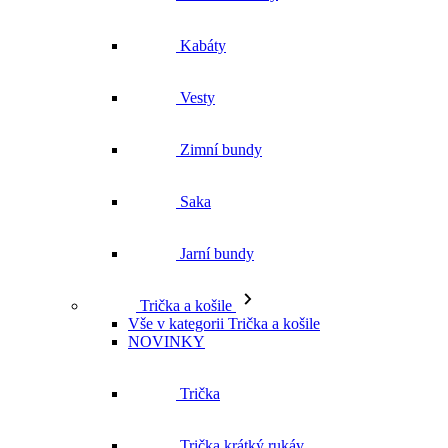
Zimní bundy
Saka
Jarní bundy
Trička a košile
Vše v kategorii Trička a košile
NOVINKY
Trička
Trička krátký rukáv
Polokošile
Košile dlouhý rukáv