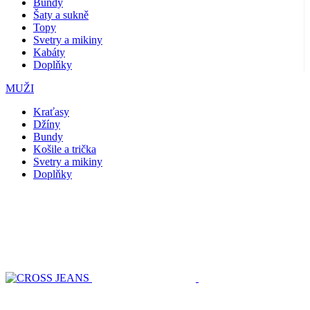
Bundy
Šaty a sukně
Topy
Svetry a mikiny
Kabáty
Doplňky
MUŽI
Kraťasy
Džíny
Bundy
Košile a trička
Svetry a mikiny
Doplňky