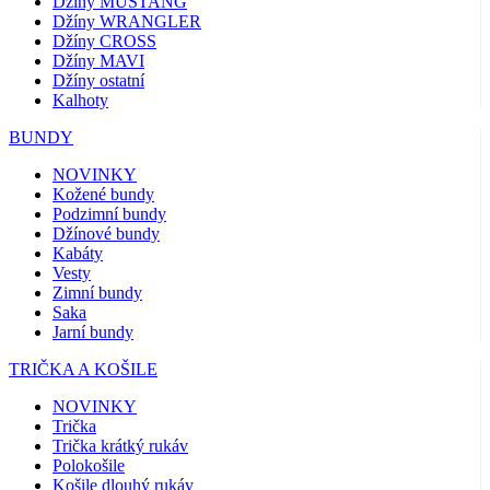
Džíny MUSTANG
Džíny WRANGLER
Džíny CROSS
Džíny MAVI
Džíny ostatní
Kalhoty
BUNDY
NOVINKY
Kožené bundy
Podzimní bundy
Džínové bundy
Kabáty
Vesty
Zimní bundy
Saka
Jarní bundy
TRIČKA A KOŠILE
NOVINKY
Trička
Trička krátký rukáv
Polokošile
Košile dlouhý rukáv