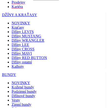
Prodejny
Kariéra
DŽÍNY A KRAŤASY
NOVINKY
Kraťasy
Džíny LEVI'S
Džíny MUSTANG
Džíny WRANGLER
Džíny LEE
Džíny CROSS
Džíny MAVI
Džíny RED BUTTON
Džíny ostatní
Kalhoty
BUNDY
NOVINKY
Kožené bundy
Podzimní bundy
Džínové bundy
Vesty
Zimní bundy