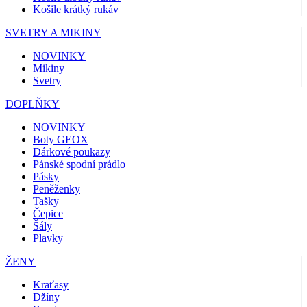
Košile krátký rukáv
SVETRY A MIKINY
NOVINKY
Mikiny
Svetry
DOPLŇKY
NOVINKY
Boty GEOX
Dárkové poukazy
Pánské spodní prádlo
Pásky
Peněženky
Tašky
Čepice
Šály
Plavky
ŽENY
Kraťasy
Džíny