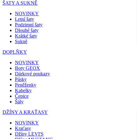
ŠATY A SUKNĚ
NOVINKY
Letní šaty
Podzimní šaty
Dlouhé šaty
Krátké šaty
Sukně
DOPLŇKY
NOVINKY
Boty GEOX
Dárkové poukazy
Pásky
Peněženky
Kabelky
Čepice
Šály
DŽÍNY A KRAŤASY
NOVINKY
Kraťasy
Džíny LEVI'S