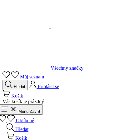
Všechny značky
Můj seznam
Přihlásit se
Hledat
Košík
Váš košík je prázdný
Menu
Zavřít
Oblíbené
Hledat
Košík