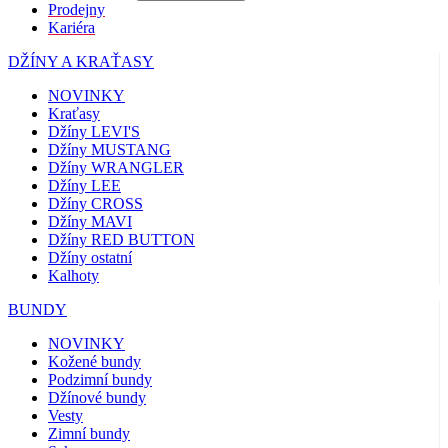
Prodejny
Kariéra
DŽÍNY A KRAŤASY
NOVINKY
Kraťasy
Džíny LEVI'S
Džíny MUSTANG
Džíny WRANGLER
Džíny LEE
Džíny CROSS
Džíny MAVI
Džíny RED BUTTON
Džíny ostatní
Kalhoty
BUNDY
NOVINKY
Kožené bundy
Podzimní bundy
Džínové bundy
Vesty
Zimní bundy