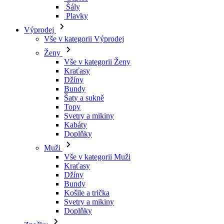
Šály
Plavky
Výprodej
Vše v kategorii Výprodej
Ženy
Vše v kategorii Ženy
Kraťasy
Džíny
Bundy
Šaty a sukně
Topy
Svetry a mikiny
Kabáty
Doplňky
Muži
Vše v kategorii Muži
Kraťasy
Džíny
Bundy
Košile a trička
Svetry a mikiny
Doplňky