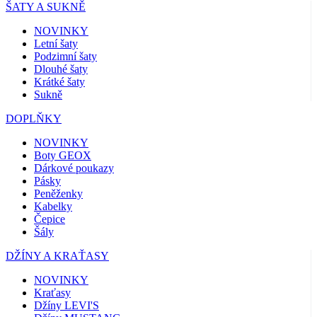
ŠATY A SUKNĚ
NOVINKY
Letní šaty
Podzimní šaty
Dlouhé šaty
Krátké šaty
Sukně
DOPLŇKY
NOVINKY
Boty GEOX
Dárkové poukazy
Pásky
Peněženky
Kabelky
Čepice
Šály
DŽÍNY A KRAŤASY
NOVINKY
Kraťasy
Džíny LEVI'S