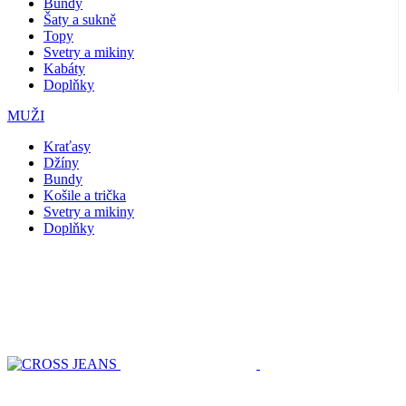
Bundy
Šaty a sukně
Topy
Svetry a mikiny
Kabáty
Doplňky
MUŽI
Kraťasy
Džíny
Bundy
Košile a trička
Svetry a mikiny
Doplňky