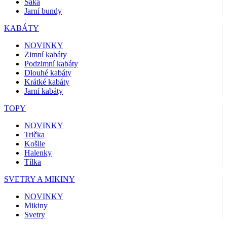
Saka
Jarní bundy
KABÁTY
NOVINKY
Zimní kabáty
Podzimní kabáty
Dlouhé kabáty
Krátké kabáty
Jarní kabáty
TOPY
NOVINKY
Trička
Košile
Halenky
Tílka
SVETRY A MIKINY
NOVINKY
Mikiny
Svetry