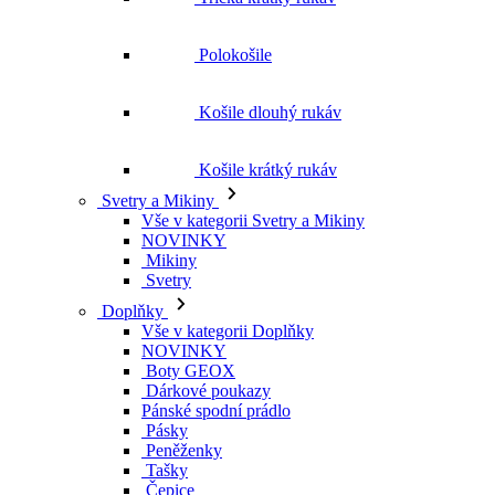
Polokošile
Košile dlouhý rukáv
Košile krátký rukáv
Svetry a Mikiny
Vše v kategorii Svetry a Mikiny
NOVINKY
Mikiny
Svetry
Doplňky
Vše v kategorii Doplňky
NOVINKY
Boty GEOX
Dárkové poukazy
Pánské spodní prádlo
Pásky
Peněženky
Tašky
Čepice