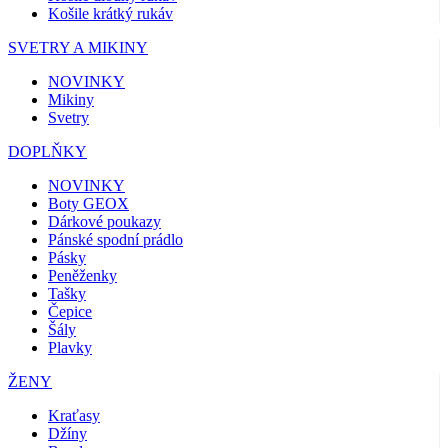
Košile krátký rukáv
SVETRY A MIKINY
NOVINKY
Mikiny
Svetry
DOPLŇKY
NOVINKY
Boty GEOX
Dárkové poukazy
Pánské spodní prádlo
Pásky
Peněženky
Tašky
Čepice
Šály
Plavky
ŽENY
Kraťasy
Džíny