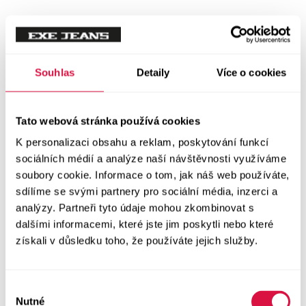
Tílka
Svetry a mikiny
Vše v kategorii Svetry a mikiny
Souhlas
Detaily
Více o cookies
NOVINKY
Mikiny
Tato webová stránka používá cookies
K personalizaci obsahu a reklam, poskytování funkcí
Svetry
sociálních médií a analýze naší návštěvnosti využíváme
soubory cookie. Informace o tom, jak náš web používáte,
Šaty a sukně
sdílíme se svými partnery pro sociální média, inzerci a
Vše v kategorii Šaty a sukně
analýzy. Partneři tyto údaje mohou zkombinovat s
NOVINKY
dalšími informacemi, které jste jim poskytli nebo které
získali v důsledku toho, že používáte jejich služby.
Letní šaty
Podzimní šaty
Výběr
Nutné
souhlasu