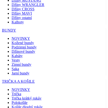
Džíny MUSTANG
Džíny WRANGLER
Džíny CROSS
Džíny MAVI
Džíny ostatní
Kalhoty
BUNDY
NOVINKY
Kožené bundy
Podzimní bundy
Džínové bundy
Kabáty
Vesty
Zimní bundy
Saka
Jarní bundy
TRIČKA A KOŠILE
NOVINKY
Trička
Trička krátký rukáv
Polokošile
Košile dlouhý rukáv