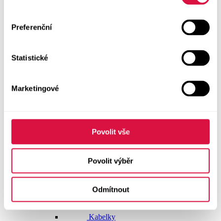
Dlouhé šaty
Preferenční
Krátké šaty
Statistické
Sukně
Doplňky
Marketingové
Vše v kategorii Doplňky
NOVINKY
Boty GEOX
Povolit vše
Dárkové poukazy
Povolit výběr
Pásky
Odmítnout
Peněženky
Kabelky