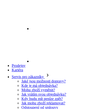
Prodejny
Kariéra
Servis pro zákazníky
Jaké jsou možnosti dopravy?
Kde je má objednávka?
Mohu zboží vyměnit?
Jak vrátím svou objednávku?
Kdy budu mít peníze zpět?
Jak mohu zboží reklamovat?
Odstoupení od smlouvy
O EXE JEANS
O nás
Kontakt
Prodejny
Ochrana osobních údajů
Všeobecné obchodní podmínky