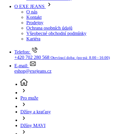
Kariéra
Telefon:
+420 702 280 568
Otevírací doba:
(po-pá: 8.00 - 16.00)
E-mail:
eshop@exejeans.cz
Pro muže
Džíny a kraťasy
Džíny MAVI
Pánské džíny MAVI Leo-Mj modré - 32/32
(aktuální
stránka)
Sleva SLEVA -27%