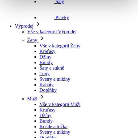
Šály
Plavky
Výprodej
Vše v kategorii Výprodej
Ženy
Vše v kategorii Ženy
Kraťasy
Džíny
Bundy
Šaty a sukně
Topy
Svetry a mikiny
Kabáty
Doplňky
Muži
Vše v kategorii Muži
Kraťasy
Džíny
Bundy
Košile a trička
Svetry a mikiny
Doplňky