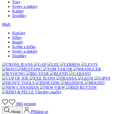
Topy
Svetry a mikiny
Kabáty
Doplňky
Muži
Kraťasy
Džíny
Bundy
Košile a trička
Svetry a mikiny
Doplňky
Všechny značky
Můj seznam
Přihlásit se
Hledat