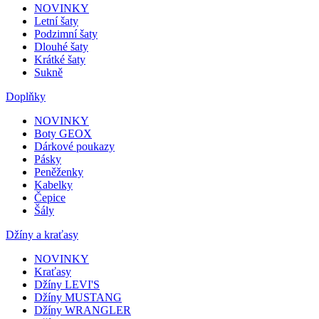
NOVINKY
Letní šaty
Podzimní šaty
Dlouhé šaty
Krátké šaty
Sukně
Doplňky
NOVINKY
Boty GEOX
Dárkové poukazy
Pásky
Peněženky
Kabelky
Čepice
Šály
Džíny a kraťasy
NOVINKY
Kraťasy
Džíny LEVI'S
Džíny MUSTANG
Džíny WRANGLER