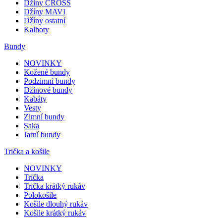
Džíny CROSS
Džíny MAVI
Džíny ostatní
Kalhoty
Bundy
NOVINKY
Kožené bundy
Podzimní bundy
Džínové bundy
Kabáty
Vesty
Zimní bundy
Saka
Jarní bundy
Trička a košile
NOVINKY
Trička
Trička krátký rukáv
Polokošile
Košile dlouhý rukáv
Košile krátký rukáv