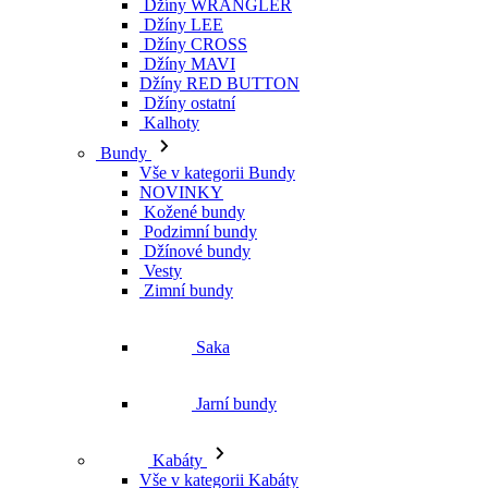
Džíny WRANGLER
Džíny LEE
Džíny CROSS
Džíny MAVI
Džíny RED BUTTON
Džíny ostatní
Kalhoty
Bundy
Vše v kategorii Bundy
NOVINKY
Kožené bundy
Podzimní bundy
Džínové bundy
Vesty
Zimní bundy
Saka
Jarní bundy
Kabáty
Vše v kategorii Kabáty