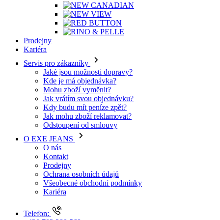
Prodejny
Kariéra
Servis pro zákazníky
Jaké jsou možnosti dopravy?
Kde je má objednávka?
Mohu zboží vyměnit?
Jak vrátím svou objednávku?
Kdy budu mít peníze zpět?
Jak mohu zboží reklamovat?
Odstoupení od smlouvy
O EXE JEANS
O nás
Kontakt
Prodejny
Ochrana osobních údajů
Všeobecné obchodní podmínky
Kariéra
Telefon: