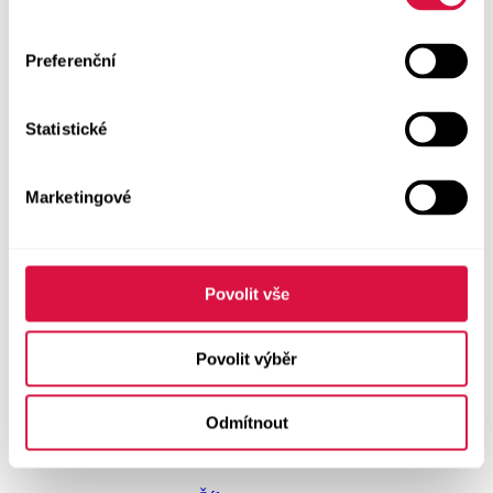
Doplňky
Vše v kategorii Doplňky
Preferenční
NOVINKY
Statistické
Boty GEOX
Dárkové poukazy
Marketingové
Pánské spodní prádlo
Pásky
Povolit vše
Peněženky
Povolit výběr
Tašky
Odmítnout
Čepice