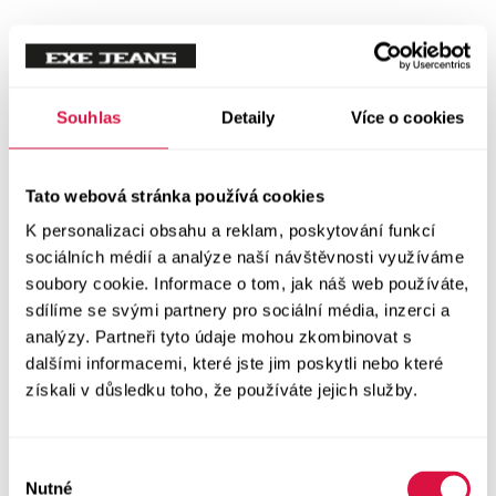
Trička
Trička krátký rukáv
Souhlas
Detaily
Více o cookies
Polokošile
Tato webová stránka používá cookies
Košile dlouhý rukáv
K personalizaci obsahu a reklam, poskytování funkcí
sociálních médií a analýze naší návštěvnosti využíváme
Košile krátký rukáv
soubory cookie. Informace o tom, jak náš web používáte,
sdílíme se svými partnery pro sociální média, inzerci a
Svetry a Mikiny
analýzy. Partneři tyto údaje mohou zkombinovat s
Vše v kategorii Svetry a Mikiny
NOVINKY
dalšími informacemi, které jste jim poskytli nebo které
získali v důsledku toho, že používáte jejich služby.
Mikiny
Výběr
Svetry
Nutné
souhlasu