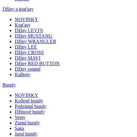
Džíny a kraťasy
NOVINKY
Kraťasy
Džíny LEVI'S
Džíny MUSTANG
Džíny WRANGLER
Džíny LEE
Džíny CROSS
Džíny MAVI
Džíny RED BUTTON
Džíny ostatní
Kalhoty
Bundy
NOVINKY
Kožené bundy
Podzimní bundy
Džínové bundy
Vesty
Zimní bundy
Saka
Jarní bundy