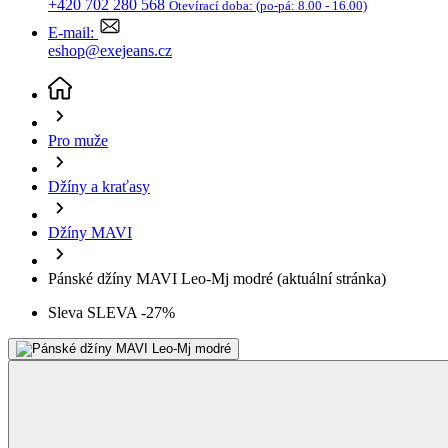
+420 702 280 568
Otevírací doba:
(po-pá: 8.00 - 16.00)
E-mail:
eshop@exejeans.cz
Pro muže
Džíny a kraťasy
Džíny MAVI
Pánské džíny MAVI Leo-Mj modré
(aktuální stránka)
Sleva SLEVA -27%