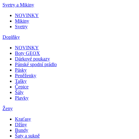
Svetry a Mikiny
NOVINKY
Mikiny
Svetry
Doplňky
NOVINKY
Boty GEOX
Dárkové poukazy
Pánské spodní prádlo
Pásky
Peněženky
Tašky
Čepice
Šály
Plavky
Ženy
Kraťasy
Džíny
Bundy
Šaty a sukně