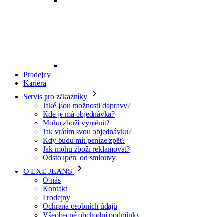
Mohu zboží vyměnit?
Jak vrátím svou objednávku?
Kdy budu mít peníze zpět?
Jak mohu zboží reklamovat?
Odstoupení od smlouvy
O EXE JEANS
O nás
Kontakt
Prodejny
Ochrana osobních údajů
Všeobecné obchodní podmínky
Kariéra
Telefon:
+420 702 280 568
Otevírací doba:
(po-pá: 8.00 - 16.00)
E-mail:
eshop@exejeans.cz
Pro muže