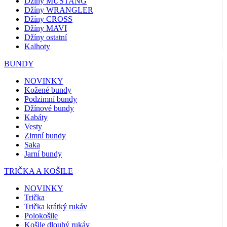
Džíny MUSTANG
Džíny WRANGLER
Džíny CROSS
Džíny MAVI
Džíny ostatní
Kalhoty
BUNDY
NOVINKY
Kožené bundy
Podzimní bundy
Džínové bundy
Kabáty
Vesty
Zimní bundy
Saka
Jarní bundy
TRIČKA A KOŠILE
NOVINKY
Trička
Trička krátký rukáv
Polokošile
Košile dlouhý rukáv