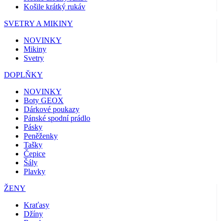
Košile krátký rukáv
SVETRY A MIKINY
NOVINKY
Mikiny
Svetry
DOPLŇKY
NOVINKY
Boty GEOX
Dárkové poukazy
Pánské spodní prádlo
Pásky
Peněženky
Tašky
Čepice
Šály
Plavky
ŽENY
Kraťasy
Džíny