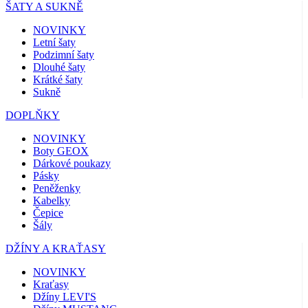
ŠATY A SUKNĚ
NOVINKY
Letní šaty
Podzimní šaty
Dlouhé šaty
Krátké šaty
Sukně
DOPLŇKY
NOVINKY
Boty GEOX
Dárkové poukazy
Pásky
Peněženky
Kabelky
Čepice
Šály
DŽÍNY A KRAŤASY
NOVINKY
Kraťasy
Džíny LEVI'S