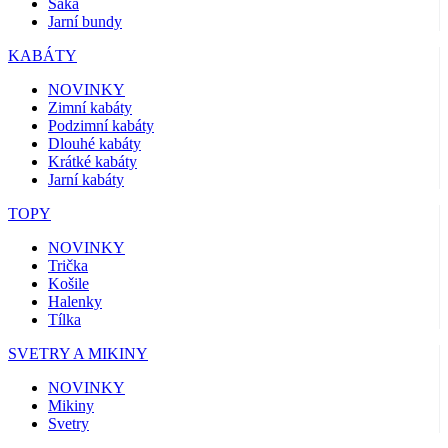
Saka
Jarní bundy
KABÁTY
NOVINKY
Zimní kabáty
Podzimní kabáty
Dlouhé kabáty
Krátké kabáty
Jarní kabáty
TOPY
NOVINKY
Trička
Košile
Halenky
Tílka
SVETRY A MIKINY
NOVINKY
Mikiny
Svetry