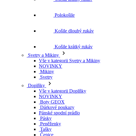
Košile krátký rukáv
Svetry a Mikiny
Vše v kategorii Svetry a Mikiny
NOVINKY
Mikiny
Svetry
Doplňky
Vše v kategorii Doplňky
NOVINKY
Boty GEOX
Dárkové poukazy
Pánské spodní prádlo
Pásky
Peněženky
Tašky
Čepice
Šály
Plavky
Výprodej
Vše v kategorii Výprodej
Ženy
Vše v kategorii Ženy