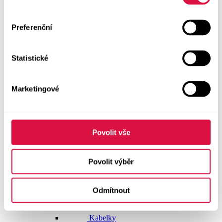
Doplňky
Preferenční
Vše v kategorii Doplňky
NOVINKY
Statistické
Boty GEOX
Dárkové poukazy
Marketingové
Pásky
Peněženky
Povolit vše
Kabelky
Povolit výběr
Čepice
Odmítnout
Šály
Pro muže