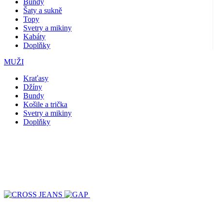
Bundy
Šaty a sukně
Topy
Svetry a mikiny
Kabáty
Doplňky
MUŽI
Kraťasy
Džíny
Bundy
Košile a trička
Svetry a mikiny
Doplňky