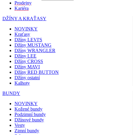
Prodejny
Kariéra
DŽÍNY A KRAŤASY
NOVINKY
Kraťasy
Džíny LEVI'S
Džíny MUSTANG
Džíny WRANGLER
Džíny LEE
Džíny CROSS
Džíny MAVI
Džíny RED BUTTON
Džíny ostatní
Kalhoty
BUNDY
NOVINKY
Kožené bundy
Podzimní bundy
Džínové bundy
Vesty
Zimní bundy