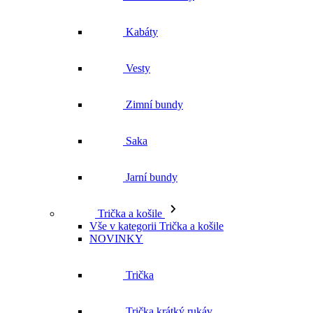
Zimní bundy
Saka
Jarní bundy
Trička a košile
Vše v kategorii Trička a košile
NOVINKY
Trička
Trička krátký rukáv
Polokošile
Košile dlouhý rukáv