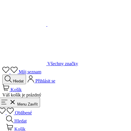
Všechny značky
Můj seznam
Přihlásit se
Hledat
Košík
Váš košík je prázdný
Menu
Zavřít
Oblíbené
Hledat
Košík
Přihlásit se
Zpět