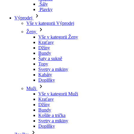
Kraťasy
Džíny
Bundy
Šaty a sukně
Topy
Svetry a mikiny
Kabáty
Doplňky
Muži
Vše v kategorii Muži
Kraťasy
Džíny
Bundy
Košile a trička
Svetry a mikiny
Doplňky
Značky
Všechny značky Značky