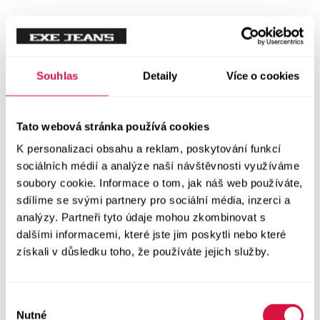
Mikiny
Svetry
Souhlas
Detaily
Více o cookies
Šaty a sukně
Vše v kategorii Šaty a sukně
Tato webová stránka používá cookies
NOVINKY
K personalizaci obsahu a reklam, poskytování funkcí
Letní šaty
sociálních médií a analýze naší návštěvnosti využíváme
soubory cookie. Informace o tom, jak náš web používáte,
sdílíme se svými partnery pro sociální média, inzerci a
Podzimní šaty
analýzy. Partneři tyto údaje mohou zkombinovat s
dalšími informacemi, které jste jim poskytli nebo které
Dlouhé šaty
získali v důsledku toho, že používáte jejich služby.
Krátké šaty
Výběr
Sukně
Nutné
souhlasu