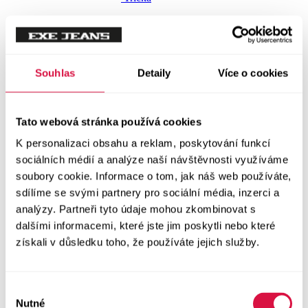
Trička krátký rukáv
Polokošile
Souhlas
Detaily
Více o cookies
Košile dlouhý rukáv
Tato webová stránka používá cookies
Košile krátký rukáv
K personalizaci obsahu a reklam, poskytování funkcí
sociálních médií a analýze naší návštěvnosti využíváme
soubory cookie. Informace o tom, jak náš web používáte,
Svetry a Mikiny
Vše v kategorii Svetry a Mikiny
sdílíme se svými partnery pro sociální média, inzerci a
NOVINKY
analýzy. Partneři tyto údaje mohou zkombinovat s
dalšími informacemi, které jste jim poskytli nebo které
Mikiny
získali v důsledku toho, že používáte jejich služby.
Svetry
Výběr
Nutné
souhlasu