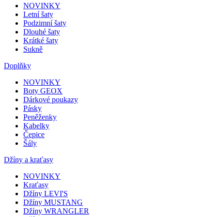
NOVINKY
Letní šaty
Podzimní šaty
Dlouhé šaty
Krátké šaty
Sukně
Doplňky
NOVINKY
Boty GEOX
Dárkové poukazy
Pásky
Peněženky
Kabelky
Čepice
Šály
Džíny a kraťasy
NOVINKY
Kraťasy
Džíny LEVI'S
Džíny MUSTANG
Džíny WRANGLER