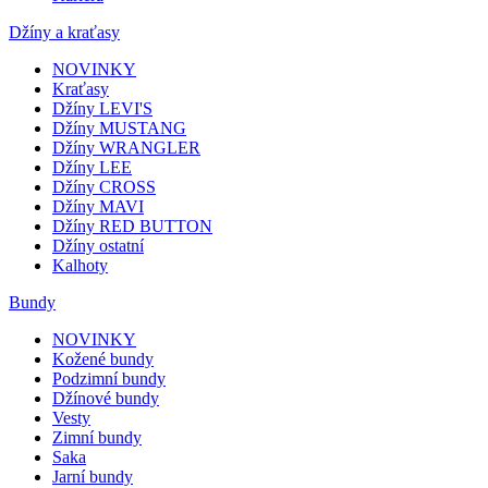
Džíny a kraťasy
NOVINKY
Kraťasy
Džíny LEVI'S
Džíny MUSTANG
Džíny WRANGLER
Džíny LEE
Džíny CROSS
Džíny MAVI
Džíny RED BUTTON
Džíny ostatní
Kalhoty
Bundy
NOVINKY
Kožené bundy
Podzimní bundy
Džínové bundy
Vesty
Zimní bundy
Saka
Jarní bundy