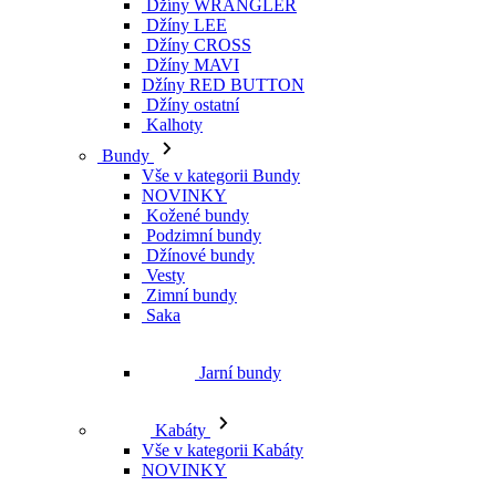
Džíny WRANGLER
Džíny LEE
Džíny CROSS
Džíny MAVI
Džíny RED BUTTON
Džíny ostatní
Kalhoty
Bundy
Vše v kategorii Bundy
NOVINKY
Kožené bundy
Podzimní bundy
Džínové bundy
Vesty
Zimní bundy
Saka
Jarní bundy
Kabáty
Vše v kategorii Kabáty
NOVINKY