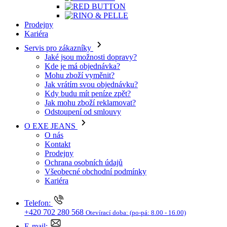
Prodejny
Kariéra
Servis pro zákazníky
Jaké jsou možnosti dopravy?
Kde je má objednávka?
Mohu zboží vyměnit?
Jak vrátím svou objednávku?
Kdy budu mít peníze zpět?
Jak mohu zboží reklamovat?
Odstoupení od smlouvy
O EXE JEANS
O nás
Kontakt
Prodejny
Ochrana osobních údajů
Všeobecné obchodní podmínky
Kariéra
Telefon:
+420 702 280 568
Otevírací doba:
(po-pá: 8.00 - 16.00)
E-mail: