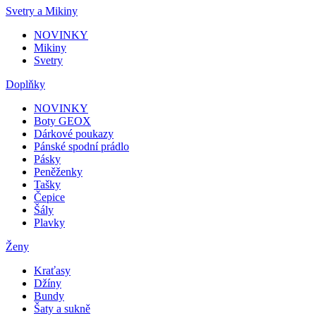
Svetry a Mikiny
NOVINKY
Mikiny
Svetry
Doplňky
NOVINKY
Boty GEOX
Dárkové poukazy
Pánské spodní prádlo
Pásky
Peněženky
Tašky
Čepice
Šály
Plavky
Ženy
Kraťasy
Džíny
Bundy
Šaty a sukně