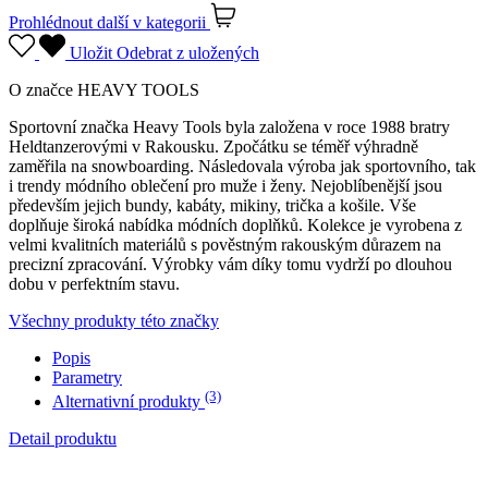
Prohlédnout další
v kategorii
Uložit
Odebrat z uložených
O značce HEAVY TOOLS
Sportovní značka Heavy Tools byla založena v roce 1988 bratry
Heldtanzerovými v Rakousku. Zpočátku se téměř výhradně
zaměřila na snowboarding. Následovala výroba jak sportovního, tak
i trendy módního oblečení pro muže i ženy. Nejoblíbenější jsou
především jejich bundy, kabáty, mikiny, trička a košile. Vše
doplňuje široká nabídka módních doplňků. Kolekce je vyrobena z
velmi kvalitních materiálů s pověstným rakouským důrazem na
precizní zpracování. Výrobky vám díky tomu vydrží po dlouhou
dobu v perfektním stavu.
Všechny produkty této značky
Popis
Parametry
(3)
Alternativní produkty
Detail produktu