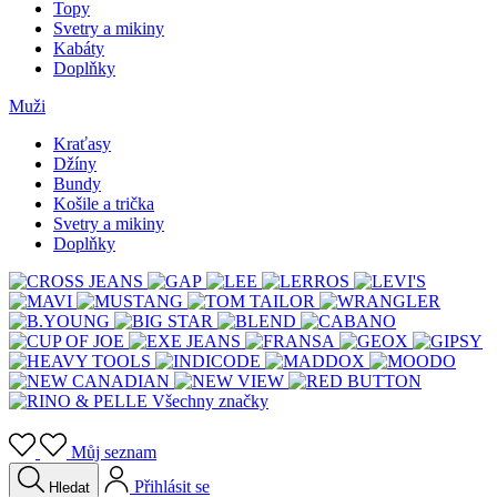
Topy
Svetry a mikiny
Kabáty
Doplňky
Muži
Kraťasy
Džíny
Bundy
Košile a trička
Svetry a mikiny
Doplňky
Všechny značky
Můj seznam
Přihlásit se
Hledat