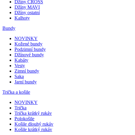
Džíny CROSS
Džíny MAVI
Džíny ostatní
Kalhoty
Bundy
NOVINKY
Kožené bundy
Podzimní bundy
Džínové bundy
Kabáty
Vesty
Zimní bundy
Saka
Jarní bundy
Trička a košile
NOVINKY
Trička
Trička krátký rukáv
Polokošile
Košile dlouhý rukáv
Košile krátký rukáv