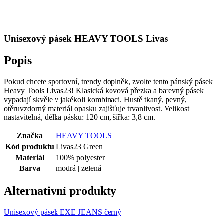
Unisexový pásek HEAVY TOOLS Livas
Popis
Pokud chcete sportovní, trendy doplněk, zvolte tento pánský pásek
Heavy Tools Livas23! Klasická kovová přezka a barevný pásek
vypadají skvěle v jakékoli kombinaci. Hustě tkaný, pevný,
otěruvzdorný materiál opasku zajišťuje trvanlivost. Velikost
nastavitelná, délka pásku: 120 cm, šířka: 3,8 cm.
Značka
HEAVY TOOLS
Kód produktu
Livas23 Green
Materiál
100% polyester
Barva
modrá | zelená
Alternativní produkty
Unisexový pásek EXE JEANS černý