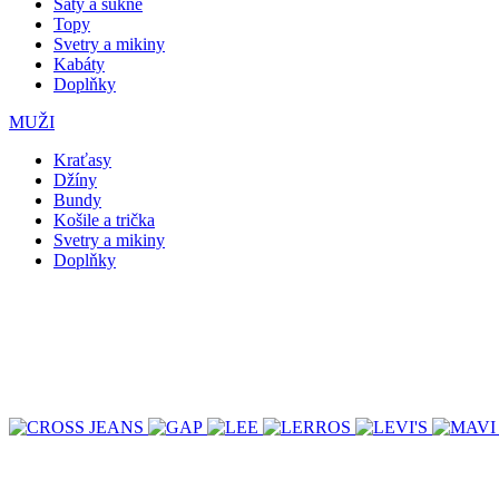
Šaty a sukně
Topy
Svetry a mikiny
Kabáty
Doplňky
MUŽI
Kraťasy
Džíny
Bundy
Košile a trička
Svetry a mikiny
Doplňky