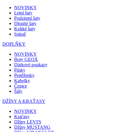
NOVINKY
Letní šaty
Podzimní šaty
Dlouhé šaty
Krátké šaty
Sukně
DOPLŇKY
NOVINKY
Boty GEOX
Dárkové poukazy
Pásky
Peněženky
Kabelky
Čepice
Šály
DŽÍNY A KRAŤASY
NOVINKY
Kraťasy
Džíny LEVI'S
Džíny MUSTANG