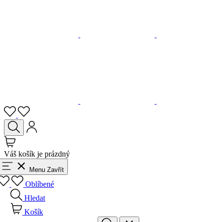
Váš košík je prázdný
Menu
Zavřít
Oblíbené
Hledat
Košík