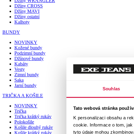
Džíny WRANGLER
Džíny CROSS
Džíny MAVI
Džíny ostatní
Kalhoty
BUNDY
NOVINKY
Kožené bundy
Podzimní bundy
Džínové bundy
Kabáty
Vesty
Zimní bundy
Saka
Jarní bundy
Souhlas
TRIČKA A KOŠILE
NOVINKY
Tato webová stránka použív
Trička
Trička krátký rukáv
K personalizaci obsahu a re
Polokošile
cookie. Informace o tom, jak
Košile dlouhý rukáv
tyto údaje mohou zkombinovat
Košile krátký rukáv