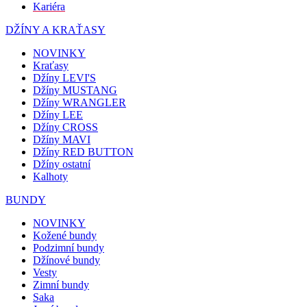
Kariéra
DŽÍNY A KRAŤASY
NOVINKY
Kraťasy
Džíny LEVI'S
Džíny MUSTANG
Džíny WRANGLER
Džíny LEE
Džíny CROSS
Džíny MAVI
Džíny RED BUTTON
Džíny ostatní
Kalhoty
BUNDY
NOVINKY
Kožené bundy
Podzimní bundy
Džínové bundy
Vesty
Zimní bundy
Saka