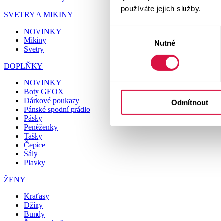
používáte jejich služby.
SVETRY A MIKINY
NOVINKY
Výběr
Mikiny
Nutné
souhlasu
Svetry
DOPLŇKY
NOVINKY
Boty GEOX
Dárkové poukazy
Odmítnout
Pánské spodní prádlo
Pásky
Peněženky
Tašky
Čepice
Šály
Plavky
ŽENY
Kraťasy
Džíny
Bundy